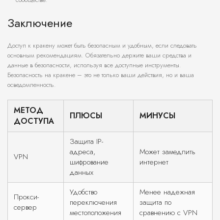
Заключение
Доступ к кракену может быть безопасным и удобным, если следовать
основным рекомендациям. Обязательно держите ваши средства и
данные в безопасности, используя все доступные инструменты.
Безопасность на кракене – это не только ваши действия, но и ваша
осведомленность.
МЕТОД
ПЛЮСЫ
МИНУСЫ
ДОСТУПА
Защита IP-
адреса,
Может замедлить
VPN
шифрование
интернет
данных
Удобство
Менее надежная
Прокси-
переключения
защита по
сервер
местоположения
сравнению с VPN