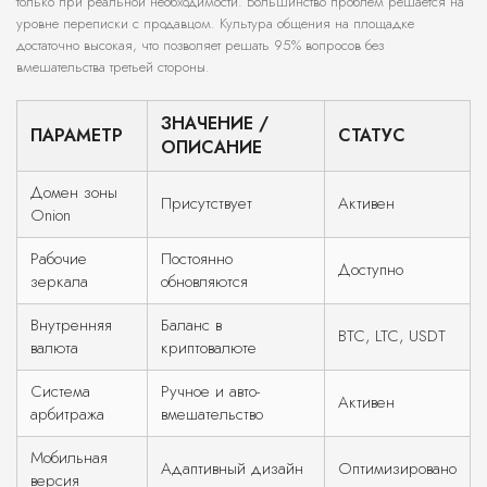
только при реальной необходимости. Большинство проблем решается на
уровне переписки с продавцом. Культура общения на площадке
достаточно высокая, что позволяет решать 95% вопросов без
вмешательства третьей стороны.
ЗНАЧЕНИЕ /
ПАРАМЕТР
СТАТУС
ОПИСАНИЕ
Домен зоны
Присутствует
Активен
Onion
Рабочие
Постоянно
Доступно
зеркала
обновляются
Внутренняя
Баланс в
BTC, LTC, USDT
валюта
криптовалюте
Система
Ручное и авто-
Активен
арбитража
вмешательство
Мобильная
Адаптивный дизайн
Оптимизировано
версия