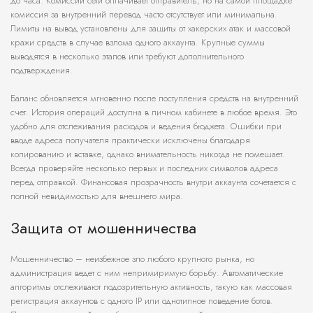
до часа. Комиссии сети оплачивает отправитель, но на самой площадке
комиссия за внутренний перевод часто отсутствует или минимальна.
Лимиты на вывод установлены для защиты от хакерских атак и массовой
кражи средств в случае взлома одного аккаунта. Крупные суммы
выводятся в несколько этапов или требуют дополнительного
подтверждения.
Баланс обновляется мгновенно после поступления средств на внутренний
счет. История операций доступна в личном кабинете в любое время. Это
удобно для отслеживания расходов и ведения бюджета. Ошибки при
вводе адреса получателя практически исключены благодаря
копированию и вставке, однако внимательность никогда не помешает.
Всегда проверяйте несколько первых и последних символов адреса
перед отправкой. Финансовая прозрачность внутри аккаунта сочетается с
полной невидимостью для внешнего мира.
Защита от мошенничества
Мошенничество – неизбежное зло любого крупного рынка, но
администрация ведет с ним непримиримую борьбу. Автоматические
алгоритмы отслеживают подозрительную активность, такую как массовая
регистрация аккаунтов с одного IP или однотипное поведение ботов.