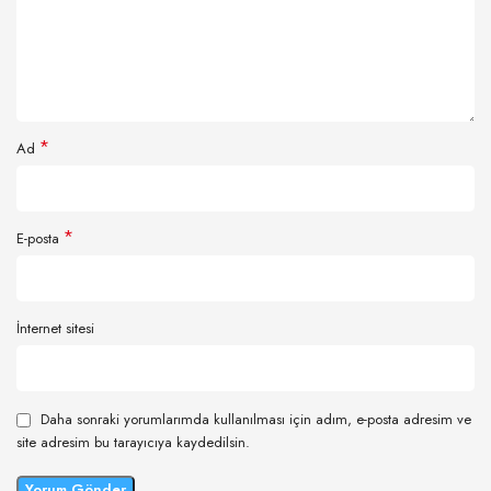
*
Ad
*
E-posta
İnternet sitesi
Daha sonraki yorumlarımda kullanılması için adım, e-posta adresim ve
site adresim bu tarayıcıya kaydedilsin.