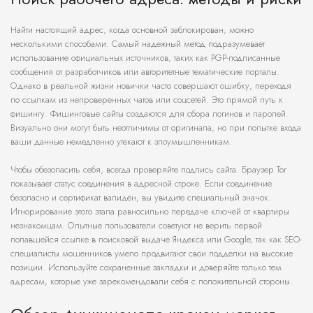
Найти настоящий адрес, когда основной заблокирован, можно
несколькими способами. Самый надежный метод подразумевает
использование официальных источников, таких как PGP-подписанные
сообщения от разработчиков или авторитетные тематические порталы.
Однако в реальной жизни новички часто совершают ошибку, переходя
по ссылкам из непроверенных чатов или соцсетей. Это прямой путь к
фишингу. Фишинговые сайты создаются для сбора логинов и паролей.
Визуально они могут быть неотличимы от оригинала, но при попытке входа
ваши данные немедленно утекают к злоумышленникам.
Чтобы обезопасить себя, всегда проверяйте подпись сайта. Браузер Tor
показывает статус соединения в адресной строке. Если соединение
безопасно и сертификат валиден, вы увидите специальный значок.
Игнорирование этого этапа равносильно передаче ключей от квартиры
незнакомцам. Опытные пользователи советуют не верить первой
попавшейся ссылке в поисковой выдаче Яндекса или Google, так как SEO-
специалисты мошенников умело продвигают свои подделки на высокие
позиции. Используйте сохраненные закладки и доверяйте только тем
адресам, которые уже зарекомендовали себя с положительной стороны.