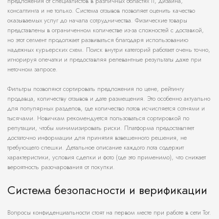
предложения от специалистов в различных областях IT, дизайна,
консалтинга и не только. Система отзывов позволяет оценить качество
оказываемых услуг до начала сотрудничества. Физические товары
представлены в ограниченном количестве из-за сложностей с доставкой,
но этот сегмент продолжает развиваться благодаря использованию
надежных курьерских схем. Поиск внутри категорий работает очень точно,
игнорируя опечатки и предоставляя релевантные результаты даже при
неточном запросе.
Фильтры позволяют сортировать предложения по цене, рейтингу
продавца, количеству отзывов и дате размещения. Это особенно актуально
для популярных разделов, где количество лотов исчисляется сотнями и
тысячами. Новичкам рекомендуется пользоваться сортировкой по
репутации, чтобы минимизировать риски. Платформа предоставляет
достаточно информации для принятия взвешенного решения, не
требующего спешки. Детальное описание каждого лота содержит
характеристики, условия сделки и фото (где это применимо), что снижает
вероятность разочарования от покупки.
Система безопасности и верификации
Вопросы конфиденциальности стоят на первом месте при работе в сети Tor.