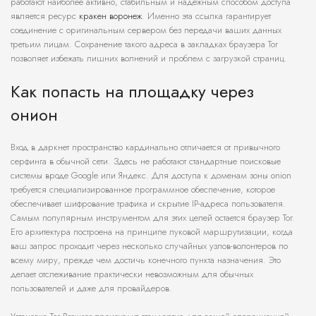
работают наиболее активно, стабильным и надежным способом доступа
является ресурс
кракен воронеж
. Именно эта ссылка гарантирует
соединение с оригинальным сервером без передачи ваших данных
третьим лицам. Сохранение такого адреса в закладках браузера Tor
позволяет избежать лишних волнений и проблем с загрузкой страниц.
Как попасть на площадку через
онион
Вход в даркнет пространство кардинально отличается от привычного
серфинга в обычной сети. Здесь не работают стандартные поисковые
системы вроде Google или Яндекс. Для доступа к доменам зоны onion
требуется специализированное программное обеспечение, которое
обеспечивает шифрование трафика и скрытие IP-адреса пользователя.
Самым популярным инструментом для этих целей остается браузер Tor.
Его архитектура построена на принципе луковой маршрутизации, когда
ваш запрос проходит через несколько случайных узлов-волонтеров по
всему миру, прежде чем достичь конечного пункта назначения. Это
делает отслеживание практически невозможным для обычных
пользователей и даже для провайдеров.