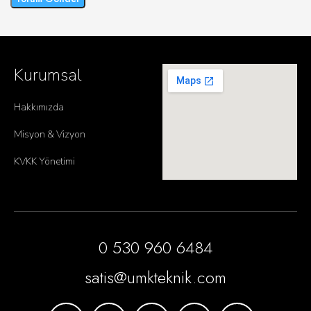
Kurumsal
Hakkımızda
Misyon & Vizyon
KVKK Yönetimi
0 530 960 6484
satis@umkteknik.com