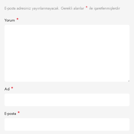
*
E-posta adresiniz yayınlanmayacak.
Gerekli alanlar
ile işaretlenmişlerdir
*
Yorum
*
Ad
*
E-posta