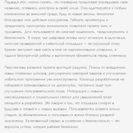
Подводя итог, можно сказать, что платформа продолжает оправдывать свое
название, оставаясь монстром в своей нише. Она адаптируется к любым
изменениям во внешней среде, будь то новые законы, технологии
блокировок или действия конкурентов. Гибкость архитектуры и
преданность принципам анонимности позволяют проекту жить и
процветать. Для пользователя это означает надежность, предсказуемость и
безопасность. В мире, где цифровые активы могут исчезнуть в одночасье,
наличие проверенной и стабильной площадки – это огромный плюс.
Кракен заслужил свое место в топе не маркетинговыми уловками, а
годами безупречной работы и выполнения обязательств перед клиентами.
Перспективы развития проекта выглядят радужно. Планы по внедрению
новых платежных шлюзов, расширению категорий товаров и улучшению
мобильного приложения уже анонсированы. Команда разработчиков не
собирается останавливаться на достигнутом, постоянно ищет пути
улучшения пользовательского опыта. Интеграция с новыми
мессенджерами и социальными сетями для уведомлений также
находится в разработке. Это говорит о том, что площадка смотрит в
будущее и готовится к новым вызовам. Пользователям остается только
следить за обновлениями и пользоваться всеми благами развитой
экосистемы. Качественный сервис в сочетании с безопасностью – это
формула успеха, которая работает безотказно.