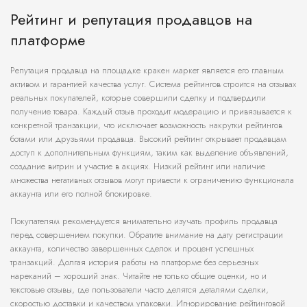
Рейтинг и репутация продавцов на
платформе
Репутация продавца на площадке кракен маркет является его главным
активом и гарантией качества услуг. Система рейтингов строится на отзывах
реальных покупателей, которые совершили сделку и подтвердили
получение товара. Каждый отзыв проходит модерацию и привязывается к
конкретной транзакции, что исключает возможность накрутки рейтингов
ботами или друзьями продавца. Высокий рейтинг открывает продавцам
доступ к дополнительным функциям, таким как выделение объявлений,
создание витрин и участие в акциях. Низкий рейтинг или наличие
множества негативных отзывов могут привести к ограничению функционала
аккаунта или его полной блокировке.
Покупателям рекомендуется внимательно изучать профиль продавца
перед совершением покупки. Обратите внимание на дату регистрации
аккаунта, количество завершенных сделок и процент успешных
транзакций. Долгая история работы на платформе без серьезных
нареканий – хороший знак. Читайте не только общие оценки, но и
текстовые отзывы, где пользователи часто делятся деталями сделки,
скоростью доставки и качеством упаковки. Игнорирование рейтинговой