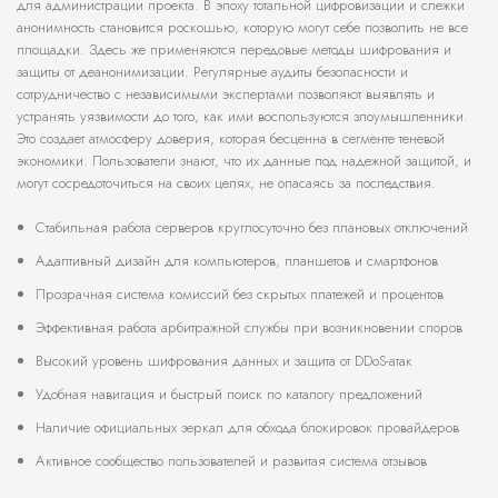
для администрации проекта. В эпоху тотальной цифровизации и слежки
анонимность становится роскошью, которую могут себе позволить не все
площадки. Здесь же применяются передовые методы шифрования и
защиты от деанонимизации. Регулярные аудиты безопасности и
сотрудничество с независимыми экспертами позволяют выявлять и
устранять уязвимости до того, как ими воспользуются злоумышленники.
Это создает атмосферу доверия, которая бесценна в сегменте теневой
экономики. Пользователи знают, что их данные под надежной защитой, и
могут сосредоточиться на своих целях, не опасаясь за последствия.
Стабильная работа серверов круглосуточно без плановых отключений
Адаптивный дизайн для компьютеров, планшетов и смартфонов
Прозрачная система комиссий без скрытых платежей и процентов
Эффективная работа арбитражной службы при возникновении споров
Высокий уровень шифрования данных и защита от DDoS-атак
Удобная навигация и быстрый поиск по каталогу предложений
Наличие официальных зеркал для обхода блокировок провайдеров
Активное сообщество пользователей и развитая система отзывов