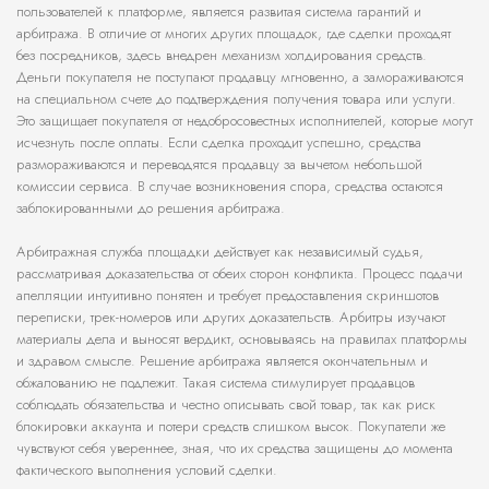
пользователей к платформе, является развитая система гарантий и
арбитража. В отличие от многих других площадок, где сделки проходят
без посредников, здесь внедрен механизм холдирования средств.
Деньги покупателя не поступают продавцу мгновенно, а замораживаются
на специальном счете до подтверждения получения товара или услуги.
Это защищает покупателя от недобросовестных исполнителей, которые могут
исчезнуть после оплаты. Если сделка проходит успешно, средства
размораживаются и переводятся продавцу за вычетом небольшой
комиссии сервиса. В случае возникновения спора, средства остаются
заблокированными до решения арбитража.
Арбитражная служба площадки действует как независимый судья,
рассматривая доказательства от обеих сторон конфликта. Процесс подачи
апелляции интуитивно понятен и требует предоставления скриншотов
переписки, трек-номеров или других доказательств. Арбитры изучают
материалы дела и выносят вердикт, основываясь на правилах платформы
и здравом смысле. Решение арбитража является окончательным и
обжалованию не подлежит. Такая система стимулирует продавцов
соблюдать обязательства и честно описывать свой товар, так как риск
блокировки аккаунта и потери средств слишком высок. Покупатели же
чувствуют себя увереннее, зная, что их средства защищены до момента
фактического выполнения условий сделки.