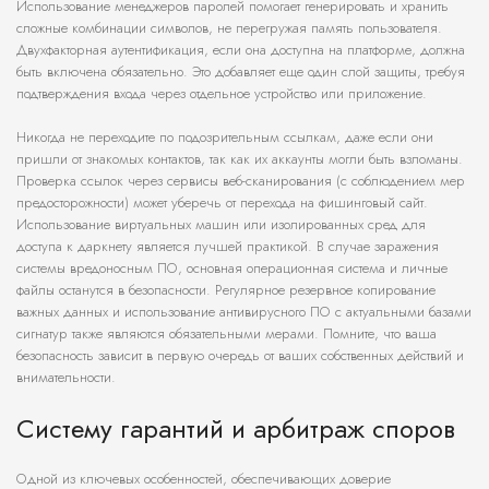
Использование менеджеров паролей помогает генерировать и хранить
сложные комбинации символов, не перегружая память пользователя.
Двухфакторная аутентификация, если она доступна на платформе, должна
быть включена обязательно. Это добавляет еще один слой защиты, требуя
подтверждения входа через отдельное устройство или приложение.
Никогда не переходите по подозрительным ссылкам, даже если они
пришли от знакомых контактов, так как их аккаунты могли быть взломаны.
Проверка ссылок через сервисы веб-сканирования (с соблюдением мер
предосторожности) может уберечь от перехода на фишинговый сайт.
Использование виртуальных машин или изолированных сред для
доступа к даркнету является лучшей практикой. В случае заражения
системы вредоносным ПО, основная операционная система и личные
файлы останутся в безопасности. Регулярное резервное копирование
важных данных и использование антивирусного ПО с актуальными базами
сигнатур также являются обязательными мерами. Помните, что ваша
безопасность зависит в первую очередь от ваших собственных действий и
внимательности.
Систему гарантий и арбитраж споров
Одной из ключевых особенностей, обеспечивающих доверие