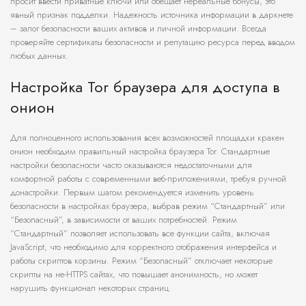
просит ввести приватные ключи или обещает нереальные бонусы, это
явный признак подделки. Надежность источника информации в даркнете
– залог безопасности ваших активов и личной информации. Всегда
проверяйте сертификаты безопасности и репутацию ресурса перед вводом
любых данных.
Настройка Tor браузера для доступа в
онион
Для полноценного использования всех возможностей площадки кракен
онион необходим правильный настройка браузера Tor. Стандартные
настройки безопасности часто оказываются недостаточными для
комфортной работы с современными веб-приложениями, требуя ручной
донастройки. Первым шагом рекомендуется изменить уровень
безопасности в настройках браузера, выбрав режим “Стандартный” или
“Безопасный”, в зависимости от ваших потребностей. Режим
“Стандартный” позволяет использовать все функции сайта, включая
JavaScript, что необходимо для корректного отображения интерфейса и
работы скриптов корзины. Режим “Безопасный” отключает некоторые
скрипты на не-HTTPS сайтах, что повышает анонимность, но может
нарушить функционал некоторых страниц.