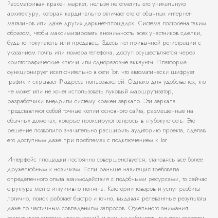
Рассматривая кракен маркет, нельзя не отметить его уникальную
архитектуру, которая кардинально отличает его от обычных интернет-
магазинов или даже других даркнет-площадок. Система построена таким
образом, чтобы максимизировать анонимность всех участников сделки,
будь то покупатель или продавец. Здесь нет привычной регистрации с
указанием почты или номера телефона, доступ осуществляется через
криптографические ключи или одноразовые аккаунты. Платформа
функционирует исключительно в сети Tor, что автоматически шифрует
трафик и скрывает IP-адреса пользователей. Однако для удобства тех, кто
не может или не хочет использовать луковый маршрутизатор,
разработчики внедрили систему кракен зеркало. Эти зеркала
представляют собой точные копии основного сайта, размещенные на
обычных доменах, которые проксируют запросы в глубокую сеть. Это
решение позволило значительно расширить аудиторию проекта, сделав
его доступным даже при проблемах с подключением к Tor.
Интерфейс площадки постоянно совершенствуется, становясь все более
дружелюбным к новичкам. Если раньше навигация требовала
определенного опыта взаимодействия с подобными ресурсами, то сейчас
структура меню интуитивно понятна. Категории товаров и услуг разбиты
логично, поиск работает быстро и точно, выдавая релевантные результаты
даже по частичным совпадениям запросов. Отдельного внимания
заслуживает система уведомлений и личных кабинетов, где пользователи