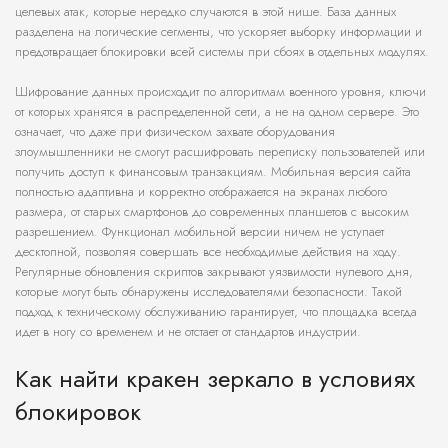
целевых атак, которые нередко случаются в этой нише. База данных
разделена на логические сегменты, что ускоряет выборку информации и
предотвращает блокировки всей системы при сбоях в отдельных модулях.
Шифрование данных происходит по алгоритмам военного уровня, ключи
от которых хранятся в распределенной сети, а не на одном сервере. Это
означает, что даже при физическом захвате оборудования
злоумышленники не смогут расшифровать переписку пользователей или
получить доступ к финансовым транзакциям. Мобильная версия сайта
полностью адаптивна и корректно отображается на экранах любого
размера, от старых смартфонов до современных планшетов с высоким
разрешением. Функционал мобильной версии ничем не уступает
десктопной, позволяя совершать все необходимые действия на ходу.
Регулярные обновления скриптов закрывают уязвимости нулевого дня,
которые могут быть обнаружены исследователями безопасности. Такой
подход к техническому обслуживанию гарантирует, что площадка всегда
идет в ногу со временем и не отстает от стандартов индустрии.
Как найти кракен зеркало в условиях
блокировок