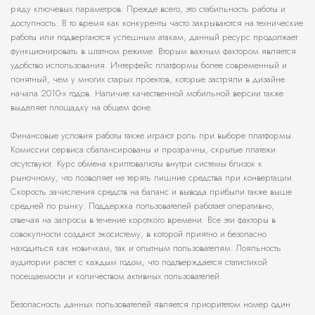
ряду ключевых параметров. Прежде всего, это стабильность работы и
доступность. В то время как конкуренты часто закрываются на технические
работы или подвергаются успешным атакам, данный ресурс продолжает
функционировать в штатном режиме. Вторым важным фактором является
удобство использования. Интерфейс платформы более современный и
понятный, чем у многих старых проектов, которые застряли в дизайне
начала 2010-х годов. Наличие качественной мобильной версии также
выделяет площадку на общем фоне.
Финансовые условия работы также играют роль при выборе платформы.
Комиссии сервиса сбалансированы и прозрачны, скрытые платежи
отсутствуют. Курс обмена криптовалюты внутри системы близок к
рыночному, что позволяет не терять лишние средства при конвертации.
Скорость зачисления средств на баланс и вывода прибыли также выше
средней по рынку. Поддержка пользователей работает оперативно,
отвечая на запросы в течение короткого времени. Все эти факторы в
совокупности создают экосистему, в которой приятно и безопасно
находиться как новичкам, так и опытным пользователям. Лояльность
аудитории растет с каждым годом, что подтверждается статистикой
посещаемости и количеством активных пользователей.
Безопасность данных пользователей является приоритетом номер один