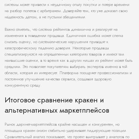
системы может привести к неудачному опыту покупки и потере времени
на разбор полетов с арбитражем. Доверяйте тем, кто уже доказал свою
надежность делом, а не пустыми обещаниями.
Важно отметить, что система рейтингов динамична и реагирует на
изменения в поведении продавца. Единичная ошибка может слегка
снизить оценку, но систематические нарушения приводят к
катастрофическому падению доверия. Некоторые продавцы
специализируются на определенных категориях товаров и имеют там
наивысшие оценки, в то время как в других нишах их рейтинг может быть
средним. Это позволяет покупателям выбирать экспертов именно в той
области, которая их интересует. Платформа поощряет профессионализм и
постоянное улучшение качества сервиса, создавая здоровую
конкурентную среду.
Итоговое сравнение кракен и
альтернативных маркетплейсов
Рынок даркнет-маркетплейсов крайне насыщен и конкурентен, но
площадка кракен онион стабильно удерживает лидирующие позиции.
Сравнительный анализ показывает, что проект выигрывает у аналогов по