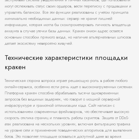
могут отслеживать статус своих ордеров, вести переписку с продавцами и
управлять балансом. Все эти функции реализованы с учетом принципа
минимально необходимых данных: сервер не хранит лишней
информации, которая могла бы скомпрометировать личность владельца
аккаунта в случае утечки базы данных. Кракен онион адрес остается
основным способом прямого входа, но наличие альтернативных шлюзов
делает экосистему невероятно живучей.
Технические характеристики площадки
кракен
Техническая сторона вопроса играет решающую роль в работе любого
онлайн-сервиса, особенно если речь идет о высоконагруженных системах.
Платформа кракен способна обрабатывать тысячи одновременных
запросов без видимых задержек, что говорит о мощной серверной
инфраструктуре и грамотной оптимизации кода. Сайт написан с
использованием современных фреймворков, что обеспечивает высокую
скорость отклика страниц и плавность работы скриптов. Защита от DDoS-
атак реализована на нескольких уровнях, включая фильтрацию трафика
на уровне сети и применение поведенческих алгоритмов для выявления
ботов. Это позволяет площадке оставаться доступной даже во время