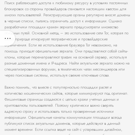
Поиск работающего доступа к любимому ресурсу в условиях постоянных
блокировок со стороны провайдеров становится настоящим квестом для
многих пользователей. Регистрирующие органы регулярно вносят домены
в черные списки, пытаясь ограничить доступ к информации. Однако
разработчики площадки кракен зеркало предусмотрели множество
обходных путей. Основной метод – это использование сети Tor, которая по
своей природе игнорирует географические и провайдерские
ограничения. Если же использование браузера Tor невозможно, на
помощь приходят официальные зеркала. Они представляют собой сайты-
клоны, которые перенаправляют трафик на основной сервер, используя
разные доменные имена и IP-адреса. Найти актуальное зеркало можно на
специализированных форумах, в тематических чатах мессенджеров или
через поисковые системы, используя свежие ключевые слова.
Важно помнить, что вместе с популярностью площадки растет и
количество мошеннических сайтов, которые мимикрируют под оригинал.
Фишинговые страницы создаются с целью кражи учетных данных и
криптовалюты пользователей. Поэтому критически важно сверять
адресную строку и использовать только проверенные источники
информации. Официальные каналы коммуникации площадки всегда
публикуют список актуальных доменов, которые действуют в данный
момент времени. Если ссылка ведет на сайт с устаревшим дизайном,