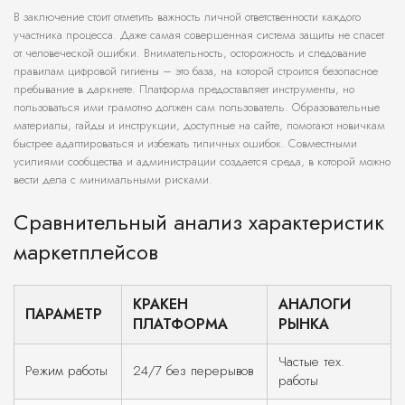
В заключение стоит отметить важность личной ответственности каждого
участника процесса. Даже самая совершенная система защиты не спасет
от человеческой ошибки. Внимательность, осторожность и следование
правилам цифровой гигиены – это база, на которой строится безопасное
пребывание в даркнете. Платформа предоставляет инструменты, но
пользоваться ими грамотно должен сам пользователь. Образовательные
материалы, гайды и инструкции, доступные на сайте, помогают новичкам
быстрее адаптироваться и избежать типичных ошибок. Совместными
усилиями сообщества и администрации создается среда, в которой можно
вести дела с минимальными рисками.
Сравнительный анализ характеристик
маркетплейсов
КРАКЕН
АНАЛОГИ
ПАРАМЕТР
ПЛАТФОРМА
РЫНКА
Частые тех.
Режим работы
24/7 без перерывов
работы