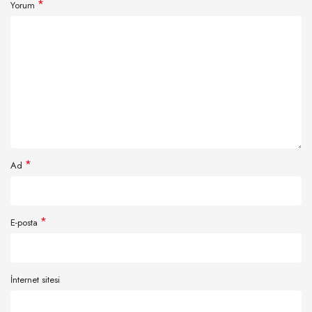
*
Yorum
*
Ad
*
E-posta
İnternet sitesi