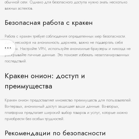
обычной сети. Однако для безопасного доступа нужно знать несколько
важных аспектов.
Безопасная работа с кракен
Работа с кракен требует соблюдения определенных мер безопасности.
Даже несмотря на анонимность даркнета, важно не подвергать себя
рискам. Настройте VPN, используйте анонимные браузеры и никогда не
раскрывайте личные данные. Это поможет избежать незапланированных
последствий.
Кракен онион: доступ и
преимущества
Кракен онион предоставляет множество преимуществ для пользователей.
Во-первых, анонимный доступ защищает ваши данные. Во-вторых,
платформа предлагает широкий выбор товаров и услуг, которые можно
приобрести без особых трудностей.
Рекомендации по безопасности