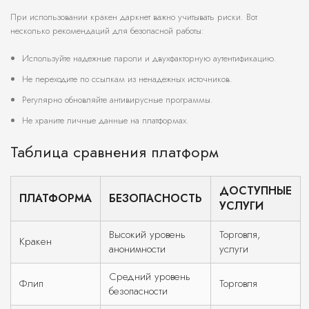
При использовании кракен даркнет важно учитывать риски. Вот
несколько рекомендаций для безопасной работы:
Используйте надежные пароли и двухфакторную аутентификацию.
Не переходите по ссылкам из ненадежных источников.
Регулярно обновляйте антивирусные программы.
Не храните личные данные на платформах.
Таблица сравнения платформ
ДОСТУПНЫЕ
ПЛАТФОРМА
БЕЗОПАСНОСТЬ
УСЛУГИ
Высокий уровень
Торговля,
Кракен
анонимности
услуги
Средний уровень
Флип
Торговля
безопасности