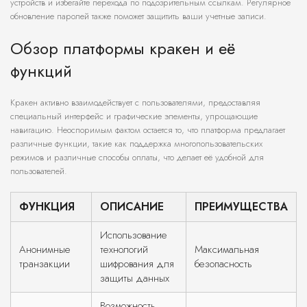
устройств и избегайте перехода по подозрительным ссылкам. Регулярное
обновление паролей также поможет защитить ваши учетные записи.
Обзор платформы кракен и её
функций
Кракен активно взаимодействует с пользователями, предоставляя
специальный интерфейс и графические элементы, упрощающие
навигацию. Неоспоримым фактом остается то, что платформа предлагает
различные функции, такие как поддержка многопользовательских
режимов и различные способы оплаты, что делает её удобной для
пользователей.
ФУНКЦИЯ
ОПИСАНИЕ
ПРЕИМУЩЕСТВА
Использование
Анонимные
технологий
Максимальная
транзакции
шифрования для
безопасность
защиты данных
Возможность