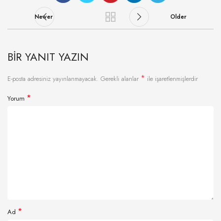
Newer
Older
BIR YANIT YAZIN
*
E-posta adresiniz yayınlanmayacak.
Gerekli alanlar
ile işaretlenmişlerdir
*
Yorum
*
Ad