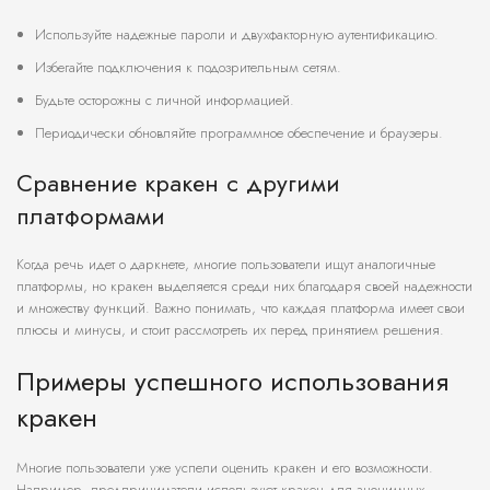
Используйте надежные пароли и двухфакторную аутентификацию.
Избегайте подключения к подозрительным сетям.
Будьте осторожны с личной информацией.
Периодически обновляйте программное обеспечение и браузеры.
Сравнение кракен с другими
платформами
Когда речь идет о даркнете, многие пользователи ищут аналогичные
платформы, но кракен выделяется среди них благодаря своей надежности
и множеству функций. Важно понимать, что каждая платформа имеет свои
плюсы и минусы, и стоит рассмотреть их перед принятием решения.
Примеры успешного использования
кракен
Многие пользователи уже успели оценить кракен и его возможности.
Например, предприниматели используют кракен для анонимных