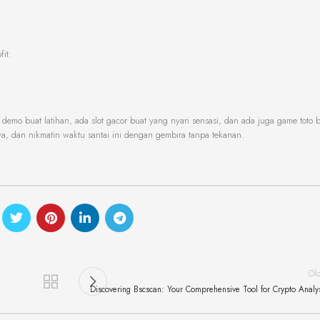
fit.
 demo buat latihan, ada slot gacor buat yang nyari sensasi, dan ada juga game toto 
aya, dan nikmatin waktu santai ini dengan gembira tanpa tekanan.
Ol
Discovering Bscscan: Your Comprehensive Tool for Crypto Analy