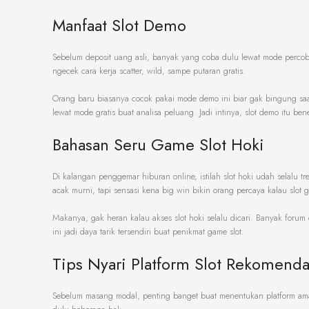
Manfaat Slot Demo
Sebelum deposit uang asli, banyak yang coba dulu lewat mode percobaan
ngecek cara kerja scatter, wild, sampe putaran gratis.
Orang baru biasanya cocok pakai mode demo ini biar gak bingung saa
lewat mode gratis buat analisa peluang. Jadi intinya, slot demo itu b
Bahasan Seru Game Slot Hoki
Di kalangan penggemar hiburan online, istilah slot hoki udah selalu tr
acak murni, tapi sensasi kena big win bikin orang percaya kalau slot g
Makanya, gak heran kalau akses slot hoki selalu dicari. Banyak forum 
ini jadi daya tarik tersendiri buat penikmat game slot.
Tips Nyari Platform Slot Rekomenda
Sebelum masang modal, penting banget buat menentukan platform aman.