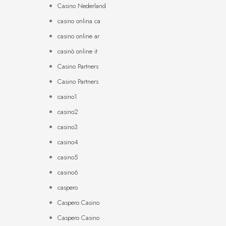
Casino Nederland
casino onlina ca
casino online ar
casinò online it
Casino Partners
Casino Partners
casino1
casino2
casino3
casino4
casino5
casino6
caspero
Caspero Casino
Caspero Casino