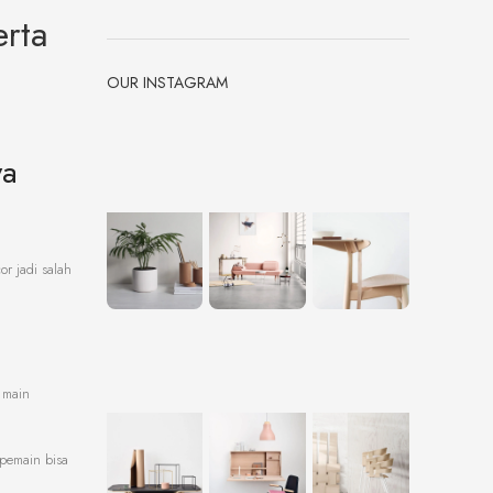
erta
OUR INSTAGRAM
ya
r jadi salah
 main
 pemain bisa