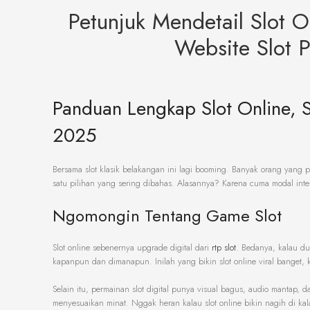
Petunjuk Mendetail Slot 
Website Slot P
Panduan Lengkap Slot Online, S
2025
Bersama slot klasik belakangan ini lagi booming. Banyak orang yang p
satu pilihan yang sering dibahas. Alasannya? Karena cuma modal inte
Ngomongin Tentang Game Slot
Slot online sebenernya upgrade digital dari
rtp slot
. Bedanya, kalau du
kapanpun dan dimanapun. Inilah yang bikin slot online viral banget,
Selain itu, permainan slot digital punya visual bagus, audio mantap, 
menyesuaikan minat. Nggak heran kalau slot online bikin nagih di k