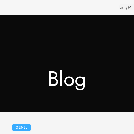
Barış Mh
Blog
GENEL