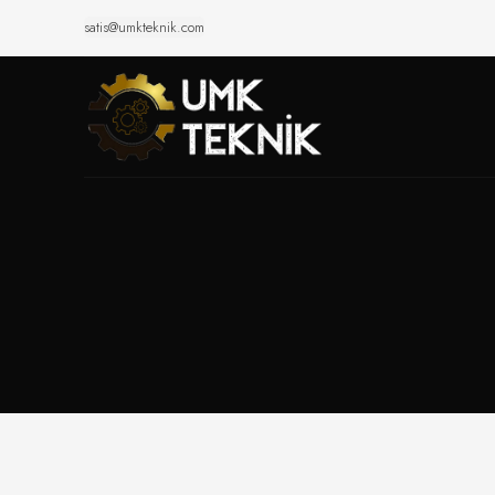
satis@umkteknik.com