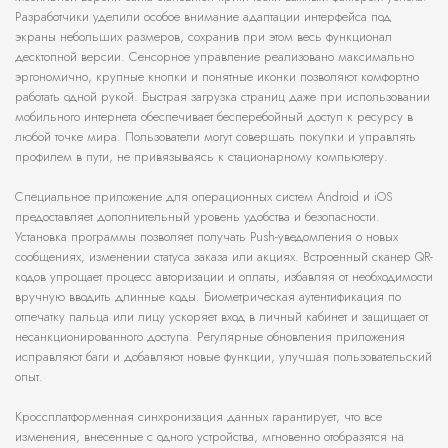
Разработчики уделили особое внимание адаптации интерфейса под
экраны небольших размеров, сохранив при этом весь функционал
десктопной версии. Сенсорное управление реализовано максимально
эргономично, крупные кнопки и понятные иконки позволяют комфортно
работать одной рукой. Быстрая загрузка страниц даже при использовании
мобильного интернета обеспечивает бесперебойный доступ к ресурсу в
любой точке мира. Пользователи могут совершать покупки и управлять
профилем в пути, не привязываясь к стационарному компьютеру.
Специальное приложение для операционных систем Android и iOS
предоставляет дополнительный уровень удобства и безопасности.
Установка программы позволяет получать Push-уведомления о новых
сообщениях, изменении статуса заказа или акциях. Встроенный сканер QR-
кодов упрощает процесс авторизации и оплаты, избавляя от необходимости
вручную вводить длинные коды. Биометрическая аутентификация по
отпечатку пальца или лицу ускоряет вход в личный кабинет и защищает от
несанкционированного доступа. Регулярные обновления приложения
исправляют баги и добавляют новые функции, улучшая пользовательский
опыт.
Кроссплатформенная синхронизация данных гарантирует, что все
изменения, внесенные с одного устройства, мгновенно отобразятся на