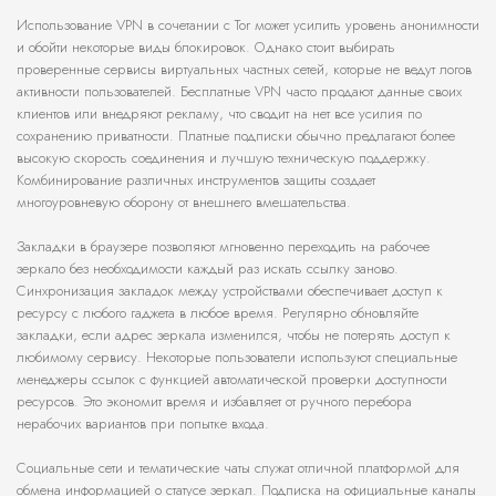
Использование VPN в сочетании с Tor может усилить уровень анонимности
и обойти некоторые виды блокировок. Однако стоит выбирать
проверенные сервисы виртуальных частных сетей, которые не ведут логов
активности пользователей. Бесплатные VPN часто продают данные своих
клиентов или внедряют рекламу, что сводит на нет все усилия по
сохранению приватности. Платные подписки обычно предлагают более
высокую скорость соединения и лучшую техническую поддержку.
Комбинирование различных инструментов защиты создает
многоуровневую оборону от внешнего вмешательства.
Закладки в браузере позволяют мгновенно переходить на рабочее
зеркало без необходимости каждый раз искать ссылку заново.
Синхронизация закладок между устройствами обеспечивает доступ к
ресурсу с любого гаджета в любое время. Регулярно обновляйте
закладки, если адрес зеркала изменился, чтобы не потерять доступ к
любимому сервису. Некоторые пользователи используют специальные
менеджеры ссылок с функцией автоматической проверки доступности
ресурсов. Это экономит время и избавляет от ручного перебора
нерабочих вариантов при попытке входа.
Социальные сети и тематические чаты служат отличной платформой для
обмена информацией о статусе зеркал. Подписка на официальные каналы