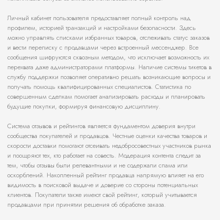
Личный кабинет пользователя предоставляет полный контроль над
профилем, историей транзакций и настройками безопасности. Здесь
можно управлять списками избранных товаров, отслеживать статус заказов
и вести переписку с продавцами через встроенный мессенджер. Все
сообщения шифруются сквозным методом, что исключает возможность их
перехвата даже администраторами платформы. Наличие системы тикетов в
службу поддержки позволяет оперативно решать возникающие вопросы и
получать помощь квалифицированных специалистов. Статистика по
совершенным сделкам помогает анализировать расходы и планировать
будущие покупки, формируя финансовую дисциплину.
Система отзывов и рейтингов является фундаментом доверия внутри
сообщества покупателей и продавцов. Честные оценки качества товаров и
скорости доставки помогают отсеивать недобросовестных участников рынка
и поощряют тех, кто работает на совесть. Модерация контента следит за
тем, чтобы отзывы были релевантными и не содержали спама или
оскорблений. Накопленный рейтинг продавца напрямую влияет на его
видимость в поисковой выдаче и доверие со стороны потенциальных
клиентов. Покупатели также имеют свой рейтинг, который учитывается
продавцами при принятии решения об обработке заказа.