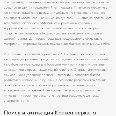
Инструменты продвижения позволяют продавцам выделять свои товары
среди сотен других предложений на площадке. Платное размещение в
топ списках, выделение цветом или добавление специальных значков
привлекает дополнительное внимание аудитории. Аналитика продаж дает
возможность отслеживать эффективность рекламных кампаний и
корректировать стратегию в реальном времени. гибкость настроек
позволяет оптимизировать бюджет и достигать максимального охвата
целевой группы. Для новых продавцов предусмотрены обучающие
материалы и стартовые бонусы, помогающие быстрее войти в ритм работы.
Интеграция с внешними сервисами и API открывает возможности для
автоматизации рутинных процессов и создания собственных приложений.
Разработчики могут создавать ботов для мониторинга цен, управления
запасами или отправки уведомлений клиентам. Открытая документация и
примеры кода упрощают процесс интеграции и позволяют быстро
реализовать необходимые функции. Сообщество разработчиков активно
обменивается опытом и готовыми решениями, создавая богатую
экосистему вокруг основной платформы. Такой подход стимулирует
инновации и постоянно расширяет границы возможного для всех
участников рынка.
Поиск и активация Кракен зеркало