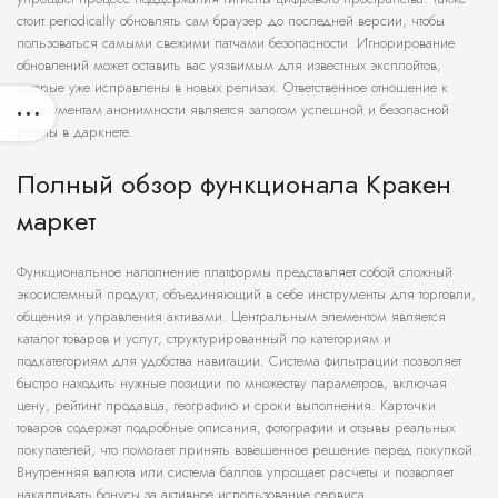
стоит periodically обновлять сам браузер до последней версии, чтобы
пользоваться самыми свежими патчами безопасности. Игнорирование
обновлений может оставить вас уязвимым для известных эксплойтов,
которые уже исправлены в новых релизах. Ответственное отношение к
инструментам анонимности является залогом успешной и безопасной
работы в даркнете.
Полный обзор функционала Кракен
маркет
Функциональное наполнение платформы представляет собой сложный
экосистемный продукт, объединяющий в себе инструменты для торговли,
общения и управления активами. Центральным элементом является
каталог товаров и услуг, структурированный по категориям и
подкатегориям для удобства навигации. Система фильтрации позволяет
быстро находить нужные позиции по множеству параметров, включая
цену, рейтинг продавца, географию и сроки выполнения. Карточки
товаров содержат подробные описания, фотографии и отзывы реальных
покупателей, что помогает принять взвешенное решение перед покупкой.
Внутренняя валюта или система баллов упрощает расчеты и позволяет
накапливать бонусы за активное использование сервиса.