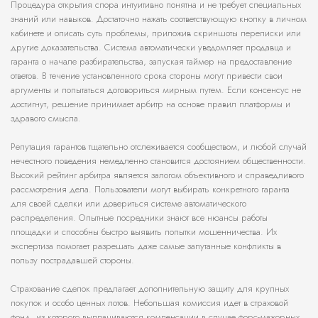
Процедура открытия спора интуитивно понятна и не требует специальных
знаний или навыков. Достаточно нажать соответствующую кнопку в личном
кабинете и описать суть проблемы, приложив скриншоты переписки или
другие доказательства. Система автоматически уведомляет продавца и
гаранта о начале разбирательства, запуская таймер на предоставление
ответов. В течение установленного срока стороны могут привести свои
аргументы и попытаться договориться мирным путем. Если консенсус не
достигнут, решение принимает арбитр на основе правил платформы и
здравого смысла.
Репутация гарантов тщательно отслеживается сообществом, и любой случай
нечестного поведения немедленно становится достоянием общественности.
Высокий рейтинг арбитра является залогом объективного и справедливого
рассмотрения дела. Пользователи могут выбирать конкретного гаранта
для своей сделки или довериться системе автоматического
распределения. Опытные посредники знают все нюансы работы
площадки и способны быстро выявить попытки мошенничества. Их
экспертиза помогает разрешать даже самые запутанные конфликты в
пользу пострадавшей стороны.
Страхование сделок предлагает дополнительную защиту для крупных
покупок и особо ценных лотов. Небольшая комиссия идет в страховой
фонд, из которого выплачиваются компенсации в случае форс-мажорных