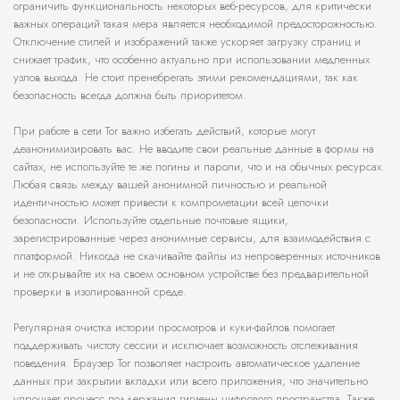
ограничить функциональность некоторых веб-ресурсов, для критически
важных операций такая мера является необходимой предосторожностью.
Отключение стилей и изображений также ускоряет загрузку страниц и
снижает трафик, что особенно актуально при использовании медленных
узлов выхода. Не стоит пренебрегать этими рекомендациями, так как
безопасность всегда должна быть приоритетом.
При работе в сети Tor важно избегать действий, которые могут
деанонимизировать вас. Не вводите свои реальные данные в формы на
сайтах, не используйте те же логины и пароли, что и на обычных ресурсах.
Любая связь между вашей анонимной личностью и реальной
идентичностью может привести к компрометации всей цепочки
безопасности. Используйте отдельные почтовые ящики,
зарегистрированные через анонимные сервисы, для взаимодействия с
платформой. Никогда не скачивайте файлы из непроверенных источников
и не открывайте их на своем основном устройстве без предварительной
проверки в изолированной среде.
Регулярная очистка истории просмотров и куки-файлов помогает
поддерживать чистоту сессии и исключает возможность отслеживания
поведения. Браузер Tor позволяет настроить автоматическое удаление
данных при закрытии вкладки или всего приложения, что значительно
упрощает процесс поддержания гигиены цифрового пространства. Также