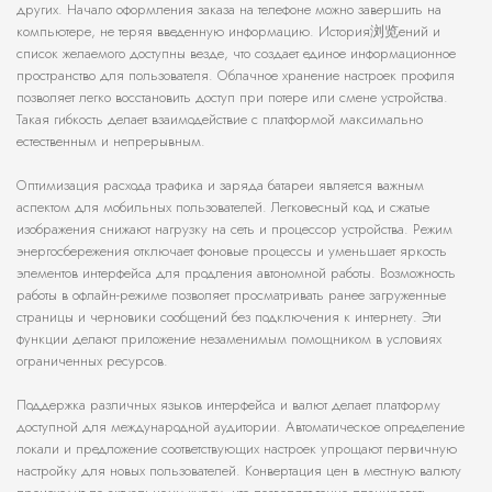
других. Начало оформления заказа на телефоне можно завершить на
компьютере, не теряя введенную информацию. История浏览ений и
список желаемого доступны везде, что создает единое информационное
пространство для пользователя. Облачное хранение настроек профиля
позволяет легко восстановить доступ при потере или смене устройства.
Такая гибкость делает взаимодействие с платформой максимально
естественным и непрерывным.
Оптимизация расхода трафика и заряда батареи является важным
аспектом для мобильных пользователей. Легковесный код и сжатые
изображения снижают нагрузку на сеть и процессор устройства. Режим
энергосбережения отключает фоновые процессы и уменьшает яркость
элементов интерфейса для продления автономной работы. Возможность
работы в офлайн-режиме позволяет просматривать ранее загруженные
страницы и черновики сообщений без подключения к интернету. Эти
функции делают приложение незаменимым помощником в условиях
ограниченных ресурсов.
Поддержка различных языков интерфейса и валют делает платформу
доступной для международной аудитории. Автоматическое определение
локали и предложение соответствующих настроек упрощают первичную
настройку для новых пользователей. Конвертация цен в местную валюту