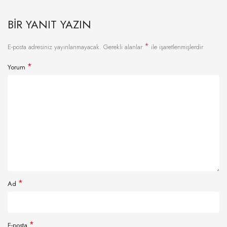
BIR YANIT YAZIN
*
E-posta adresiniz yayınlanmayacak.
Gerekli alanlar
ile işaretlenmişlerdir
*
Yorum
*
Ad
*
E-posta