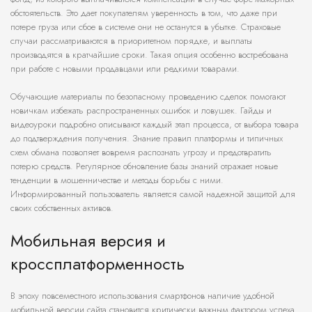
обстоятельств. Это дает покупателям уверенность в том, что даже при
потере груза или сбое в системе они не останутся в убытке. Страховые
случаи рассматриваются в приоритетном порядке, и выплаты
производятся в кратчайшие сроки. Такая опция особенно востребована
при работе с новыми продавцами или редкими товарами.
Обучающие материалы по безопасному проведению сделок помогают
новичкам избежать распространенных ошибок и ловушек. Гайды и
видеоуроки подробно описывают каждый этап процесса, от выбора товара
до подтверждения получения. Знание правил платформы и типичных
схем обмана позволяет вовремя распознать угрозу и предотвратить
потерю средств. Регулярное обновление базы знаний отражает новые
тенденции в мошенничестве и методы борьбы с ними.
Информированный пользователь является самой надежной защитой для
своих собственных активов.
Мобильная версия и
кроссплатформенность
В эпоху повсеместного использования смартфонов наличие удобной
мобильной версии сайта становится критически важным фактором успеха.