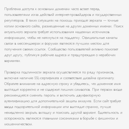
Проблема доступа к основным доменам часто встает перед
пользователями из-за действий интернет-провайдеров и государственных
регуляторов. В таких ситуациях на помощь приходят зеркала — точные
копии основного сайта, размещенные на других доменных именах. Поиск
актуального зеркала требует использования надежных источников
информации, чтобы не наткнуться на подделку. Официальные каналы
связи в мессенджерах и форумах являются лучшим местом для
получения свежих ссылок. Сообщество пользователей активно помогает
друг другу, публикуя рабочие адреса и предупреждая о нерабочих
вариантах.
Проверка подлинности зеркала осуществляется по ряду признаков,
включая наличие SSL-сертификата и соответствие дизайна оригиналу.
Обратите внимание на адресную строку и убедитесь, что доменное имя
выглядит корректно и не содержит лишних символов. При первом входе
рекомендуется сменить пароль и включить двухфакторную
аутентификацию для дополнительной защиты аккаунта. Если сайт требует
ввода подозрительной информации или выглядит странно, лучше
немедленно закрыть вкладку и поискать другой вариант. Бдительность и
осторожность являются главными союзниками в борьбе с фишингом и
мошенничеством.