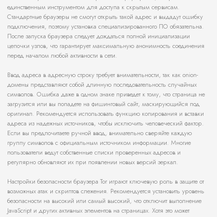
единственным инструментом для доступа к скрытым сервисам.
Стандартные браузеры не смогут открыть такой адрес и выдадут ошибку
подключения, поэтому установка специализированного ПО обязательна.
После запуска браузера следует дождаться полной инициализации
цепочки узлов, что гарантирует максимальную анонимность соединения
перед началом любой активности в сети.
Ввод адреса в адресную строку требует внимательности, так как onion-
домены представляют собой длинную последовательность случайных
символов. Ошибка даже в одном знаке приведет к тому, что страница не
загрузится или вы попадете на фишинговый сайт, маскирующийся под
оригинал. Рекомендуется использовать функцию копирования и вставки
адреса из надежных источников, чтобы исключить человеческий фактор.
Если вы предпочитаете ручной ввод, внимательно сверяйте каждую
группу символов с официальным источником информации. Многие
пользователи ведут собственные списки проверенных адресов и
регулярно обновляют их при появлении новых версий зеркал.
Настройки безопасности браузера Tor играют ключевую роль в защите от
возможных атак и скриптов слежения. Рекомендуется установить уровень
безопасности на высокий или самый высокий, что отключит выполнение
JavaScript и других активных элементов на страницах. Хотя это может