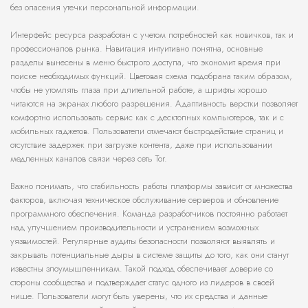
без опасения утечки персональной информации.
Интерфейс ресурса разработан с учетом потребностей как новичков, так и
профессионалов рынка. Навигация интуитивно понятна, основные
разделы вынесены в меню быстрого доступа, что экономит время при
поиске необходимых функций. Цветовая схема подобрана таким образом,
чтобы не утомлять глаза при длительной работе, а шрифты хорошо
читаются на экранах любого разрешения. Адаптивность верстки позволяет
комфортно использовать сервис как с десктопных компьютеров, так и с
мобильных гаджетов. Пользователи отмечают быстродействие страниц и
отсутствие задержек при загрузке контента, даже при использовании
медленных каналов связи через сеть Tor.
Важно понимать, что стабильность работы платформы зависит от множества
факторов, включая техническое обслуживание серверов и обновление
программного обеспечения. Команда разработчиков постоянно работает
над улучшением производительности и устранением возможных
уязвимостей. Регулярные аудиты безопасности позволяют выявлять и
закрывать потенциальные дыры в системе защиты до того, как они станут
известны злоумышленникам. Такой подход обеспечивает доверие со
стороны сообщества и подтверждает статус одного из лидеров в своей
нише. Пользователи могут быть уверены, что их средства и данные