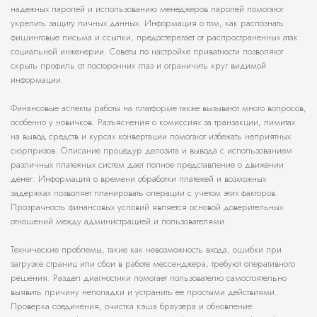
надежных паролей и использованию менеджеров паролей помогают
укрепить защиту личных данных. Информация о том, как распознать
фишинговые письма и ссылки, предостерегает от распространенных атак
социальной инженерии. Советы по настройке приватности позволяют
скрыть профиль от посторонних глаз и ограничить круг видимой
информации.
Финансовые аспекты работы на платформе также вызывают много вопросов,
особенно у новичков. Разъяснения о комиссиях за транзакции, лимитах
на вывод средств и курсах конвертации помогают избежать неприятных
сюрпризов. Описание процедур депозита и вывода с использованием
различных платежных систем дает полное представление о движении
денег. Информация о времени обработки платежей и возможных
задержках позволяет планировать операции с учетом этих факторов.
Прозрачность финансовых условий является основой доверительных
отношений между администрацией и пользователями.
Технические проблемы, такие как невозможность входа, ошибки при
загрузке страниц или сбои в работе мессенджера, требуют оперативного
решения. Раздел диагностики помогает пользователю самостоятельно
выявить причину неполадки и устранить ее простыми действиями.
Проверка соединения, очистка кэша браузера и обновление