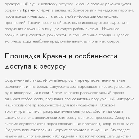
проверенный путь к целевому ресурсу. Именно поэтому рекомендуется
сохранить
Кракен клирнет
в закладках браузера или менеджере паролей,
чтобы всегда иметь доступ к актуальной информации без лишних
препятствий. Тысячи посетителей ежедневно используют этот адрес для
получения сведений о текущем статусе работы системы. Надежное
соединение и отсутствие редиректов на сомнительные страницы делают
этот метод входа наиболее предпочтительным для опытных юзеров.
Площадка Кракен и особенности
доступа к ресурсу
Современный ландшафт онлайн-торговли претерпевает значительные
изменения, и платформы вынуждены адаптироваться к новым условиям
функционирования в сети. В этом контексте рассматриваемый проект
занимает особое место, предлагая пользователям продуманный интерфейс
и широкий спектр возможностей для взаимодействия. Основой
архитектуры является распределенная сеть узлов, обеспечивающая
высокую степень анонимности для всех участников процессов. Доступ к
системе осуществляется через специальные протоколы, которые скрывают
IP-адреса пользователей и шифруют передаваемые данные. Это создает
надежный щит от внешнего наблюдения и позволяет совершать действия