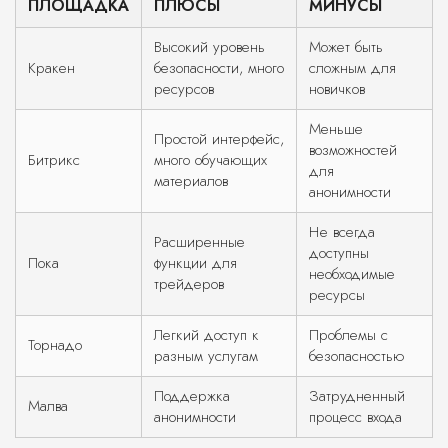
ПЛОЩАДКА
ПЛЮСЫ
МИНУСЫ
Высокий уровень
Может быть
Кракен
безопасности, много
сложным для
ресурсов
новичков
Меньше
Простой интерфейс,
возможностей
Битрикс
много обучающих
для
материалов
анонимности
Не всегда
Расширенные
доступны
Пока
функции для
необходимые
трейдеров
ресурсы
Легкий доступ к
Проблемы с
Торнадо
разным услугам
безопасностью
Поддержка
Затрудненный
Малва
анонимности
процесс входа