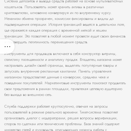
Система депозитов и вывода средств работает на основе мультивалютных
кошельков. Пользователь может хранить активы в различных
криптовалютах, мгновенно конвертируя их по внутреннему курсу.
Механизм обмена прозрачен, комиссии фиксированы и видны до
подтверждения операции. История транзакций ведется в детальном логе,
где отражается каждая операция с временной меткой и хешем
транзакции. Это позволяет в любой момент провести аудит своих финансов
и подтвердить легитимность перемещения средств.
Инструменты для продавцов включают в себя конструктор витрины,
статистику посещаемости и аналитику продаж. Владелец магазина может
настраивать дизайн своей страницы, выделять популярные товары и
запускать внутренние рекламные кампании. Панель управления
магазином предоставляет данные о конверсии, среднем чеке и
поведении покупателей. Маркетинговые инструменты помогают продвигать
свои предложения в рамках площадки, привлекая целевую аудиторию
без выхода во внешнюю сеть.
Служба поддержки работает круглосуточно, отвечая на запросы
пользователей в режиме реального времени. Тикет-система позволяет
организовать диалог с модераторами, решая вопросы верификации,
споров по сделкам или технические проблемы. База знаний содержит
множество статей и руководств, описывающих нюансы работы с