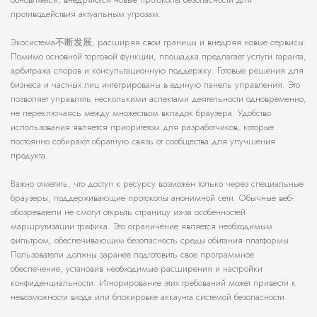
противодействия актуальным угрозам.
Экосистема不断发展, расширяя свои границы и внедряя новые сервисы.
Помимо основной торговой функции, площадка предлагает услуги гаранта,
арбитража споров и консультационную поддержку. Готовые решения для
бизнеса и частных лиц интегрированы в единую панель управления. Это
позволяет управлять несколькими аспектами деятельности одновременно,
не переключаясь между множеством вкладок браузера. Удобство
использования является приоритетом для разработчиков, которые
постоянно собирают обратную связь от сообщества для улучшения
продукта.
Важно отметить, что доступ к ресурсу возможен только через специальные
браузеры, поддерживающие протоколы анонимной сети. Обычные веб-
обозреватели не смогут открыть страницу из-за особенностей
маршрутизации трафика. Это ограничение является необходимым
фильтром, обеспечивающим безопасность среды обитания платформы.
Пользователи должны заранее подготовить свое программное
обеспечение, установив необходимые расширения и настройки
конфиденциальности. Игнорирование этих требований может привести к
невозможности входа или блокировке аккаунта системой безопасности.