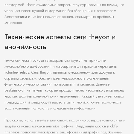
платформой. Часто задаваемые вопросы структурированы по темам, что
упрощает поиск нужной информации без обращения к операторам.
Автоответчики и чат-боты помогают решить стандартные проблемы
мгновенно.
Технические аспекты сети theyon и
анонимность
Технологическая основа платформы базируется на принципе
многослойного шифрования и маршрутизации трафика через цепь
volunteer relays. Сеть theyon, являясь фундаментом для доступа к
скрытым сервисам, обеспечивает невозможность отслеживания
физического местоположения пользователя и сервера. Данные
разбиваются на пакеты, которые проходят через несколько узлов перед
тем, как достичь конечной точки назначения. Каждый узел знает только
предыдущий и следующий адрес в цепи, что исключает возможность
восстановления полного пути следования информации.
Протоколы, используемые для связи, постоянно совершенствуются для
защиты от новых методов анализа трафика. Внедрение мостов и obfs-
плагинов позволяет маскировать зашифрованный трафик под обычный