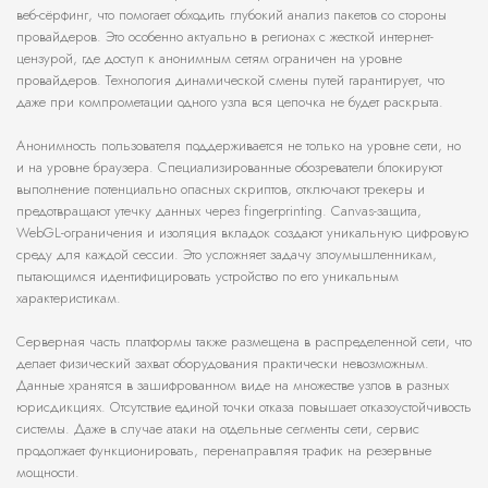
веб-сёрфинг, что помогает обходить глубокий анализ пакетов со стороны
провайдеров. Это особенно актуально в регионах с жесткой интернет-
цензурой, где доступ к анонимным сетям ограничен на уровне
провайдеров. Технология динамической смены путей гарантирует, что
даже при компрометации одного узла вся цепочка не будет раскрыта.
Анонимность пользователя поддерживается не только на уровне сети, но
и на уровне браузера. Специализированные обозреватели блокируют
выполнение потенциально опасных скриптов, отключают трекеры и
предотвращают утечку данных через fingerprinting. Canvas-защита,
WebGL-ограничения и изоляция вкладок создают уникальную цифровую
среду для каждой сессии. Это усложняет задачу злоумышленникам,
пытающимся идентифицировать устройство по его уникальным
характеристикам.
Серверная часть платформы также размещена в распределенной сети, что
делает физический захват оборудования практически невозможным.
Данные хранятся в зашифрованном виде на множестве узлов в разных
юрисдикциях. Отсутствие единой точки отказа повышает отказоустойчивость
системы. Даже в случае атаки на отдельные сегменты сети, сервис
продолжает функционировать, перенаправляя трафик на резервные
мощности.