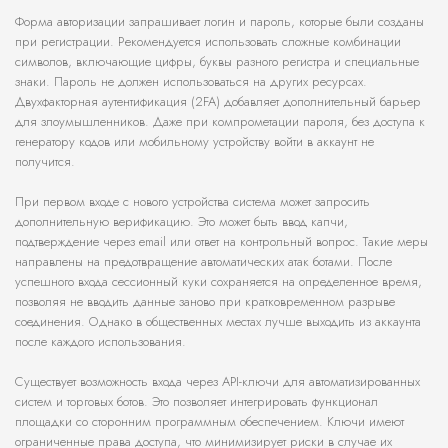
Форма авторизации запрашивает логин и пароль, которые были созданы
при регистрации. Рекомендуется использовать сложные комбинации
символов, включающие цифры, буквы разного регистра и специальные
знаки. Пароль не должен использоваться на других ресурсах.
Двухфакторная аутентификация (2FA) добавляет дополнительный барьер
для злоумышленников. Даже при компрометации пароля, без доступа к
генератору кодов или мобильному устройству войти в аккаунт не
получится.
При первом входе с нового устройства система может запросить
дополнительную верификацию. Это может быть ввод капчи,
подтверждение через email или ответ на контрольный вопрос. Такие меры
направлены на предотвращение автоматических атак ботами. После
успешного входа сессионный куки сохраняется на определенное время,
позволяя не вводить данные заново при кратковременном разрыве
соединения. Однако в общественных местах лучше выходить из аккаунта
после каждого использования.
Существует возможность входа через API-ключи для автоматизированных
систем и торговых ботов. Это позволяет интегрировать функционал
площадки со сторонним программным обеспечением. Ключи имеют
ограниченные права доступа, что минимизирует риски в случае их