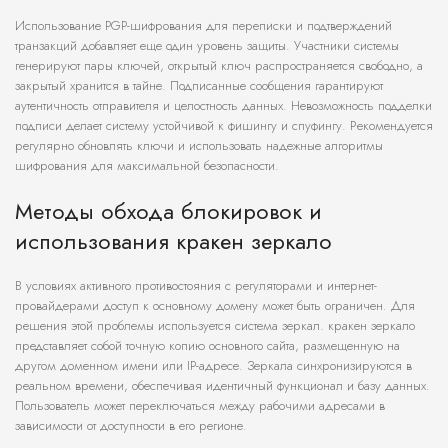
Использование PGP-шифрования для переписки и подтверждений
транзакций добавляет еще один уровень защиты. Участники системы
генерируют пары ключей, открытый ключ распространяется свободно, а
закрытый хранится в тайне. Подписанные сообщения гарантируют
аутентичность отправителя и целостность данных. Невозможность подделки
подписи делает систему устойчивой к фишингу и спуфингу. Рекомендуется
регулярно обновлять ключи и использовать надежные алгоритмы
шифрования для максимальной безопасности.
Методы обхода блокировок и
использования кракен зеркало
В условиях активного противостояния с регуляторами и интернет-
провайдерами доступ к основному домену может быть ограничен. Для
решения этой проблемы используется система зеркал. кракен зеркало
представляет собой точную копию основного сайта, размещенную на
другом доменном имени или IP-адресе. Зеркала синхронизируются в
реальном времени, обеспечивая идентичный функционал и базу данных.
Пользователь может переключаться между рабочими адресами в
зависимости от доступности в его регионе.