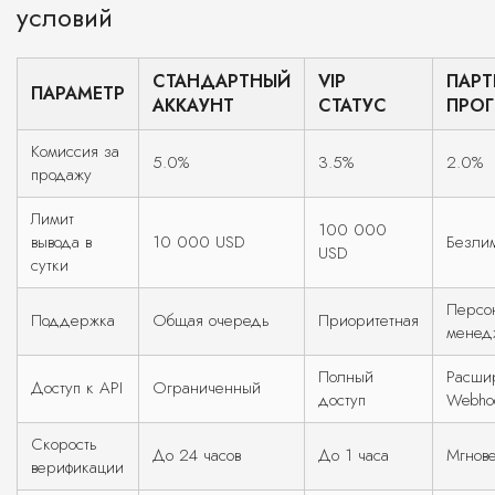
условий
СТАНДАРТНЫЙ
VIP
ПАРТ
ПАРАМЕТР
АККАУНТ
СТАТУС
ПРО
Комиссия за
5.0%
3.5%
2.0%
продажу
Лимит
100 000
вывода в
10 000 USD
Безли
USD
сутки
Персо
Поддержка
Общая очередь
Приоритетная
менед
Полный
Расши
Доступ к API
Ограниченный
доступ
Webho
Скорость
До 24 часов
До 1 часа
Мгнов
верификации