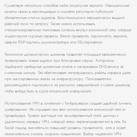
Существует несколько способов найти актуальное зеркало. Официальные
каналы связи в мессенджерах и соцсетях регулярно публикуют
обновленные списки адресов. Боты-помощники автоматически выдают
рабочий линк по запросу. Также можно использовать
специализированные поисковые системы внутри анонимной сети, которые
индексируют скрытые сервисы. Важно проверять подлинность зеркала,
сверяя PGP-подпись администратора или SSL-сертификат.
Технология динамических доменов позволяет площадке автоматически
генерировать новые адреса при блокировке старых. Алгоритмы
подбирают свободные доменные имена и настраивают DNS-записи за
считанные минуты. Это обеспечивает непрерывность работы сервиса даже
при массированных атаках на инфраструктуру. Пользователям
рекомендуется подписаться на рассылку уведомлений о смене доменов,
чтобы всегда быть в курсе актуальной информации.
Использование VPN в сочетании с Tor-браузером создает двойной туннель
шифрования. Это скрывает сам факт использования анонимной сети от
провайдера. Трафик выглядит как зашифрованный поток данных к
удаленному серверу VPN, который затем перенаправляет его в сеть Tor.
Такой подход значительно повышает уровень приватности, хотя и может
незначительно снизить скорость соединения. Выбор надежного VPN-