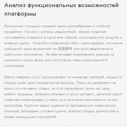
Анализ функциональных возможностей
платформы
Функционал площадки поражает своим разнообразием и глубиной
проработки. Начнем с системы уведомлений, которая позволяет
пользователю оставаться в курсе всех событий, касающихся его аккаунта и
активных сделок. Настройки оповещений гибки: можно выбрать получение
сообщений через внутренний чат,加密邮件 или push-уведомления в
мобильном приложении. Это обеспечивает оперативность реакции на
изменения статуса заказа или поступление новых предложений от
контрагентов.
Каталог товаров и услуг структурирован по множеству категорий, каждая из
которых имеет свои специфические фильтры. Поиск осуществляется не
только по ключевым словам, но и по параметрам, таким как цена,
рейтинг продавца, география отправки и сроки доставки._advanced search
позволяет комбинировать условия для получения максимально точных
результатов. Карточка товара содержит исчерпывающую информацию:
описание, фотографии, условия сделки, историю продаж данного лота и
отзывы предыдущих покупателей.