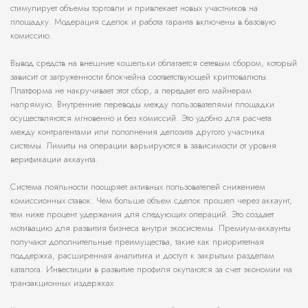
стимулирует объемы торговли и привлекает новых участников на
площадку. Модерация сделок и работа гаранта включены в базовую
комиссию.
Вывод средств на внешние кошельки облагается сетевым сбором, который
зависит от загруженности блокчейна соответствующей криптовалюты.
Платформа не накручивает этот сбор, а передает его майнерам
напрямую. Внутренние переводы между пользователями площадки
осуществляются мгновенно и без комиссий. Это удобно для расчета
между контрагентами или пополнения депозита другого участника
системы. Лимиты на операции варьируются в зависимости от уровня
верификации аккаунта.
Система лояльности поощряет активных пользователей снижением
комиссионных ставок. Чем больше объем сделок прошел через аккаунт,
тем ниже процент удержания для следующих операций. Это создает
мотивацию для развития бизнеса внутри экосистемы. Премиум-аккаунты
получают дополнительные преимущества, такие как приоритетная
поддержка, расширенная аналитика и доступ к закрытым разделам
каталога. Инвестиции в развитие профиля окупаются за счет экономии на
транзакционных издержках.