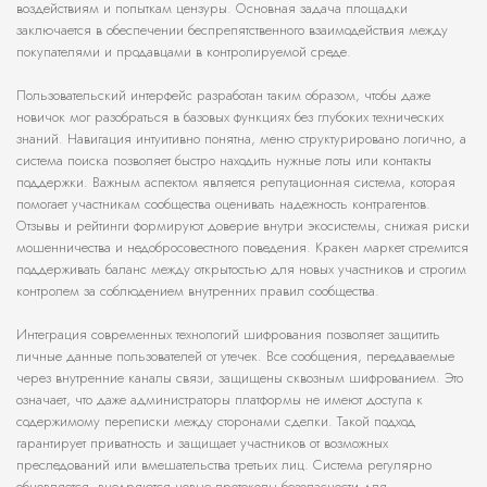
воздействиям и попыткам цензуры. Основная задача площадки
заключается в обеспечении беспрепятственного взаимодействия между
покупателями и продавцами в контролируемой среде.
Пользовательский интерфейс разработан таким образом, чтобы даже
новичок мог разобраться в базовых функциях без глубоких технических
знаний. Навигация интуитивно понятна, меню структурировано логично, а
система поиска позволяет быстро находить нужные лоты или контакты
поддержки. Важным аспектом является репутационная система, которая
помогает участникам сообщества оценивать надежность контрагентов.
Отзывы и рейтинги формируют доверие внутри экосистемы, снижая риски
мошенничества и недобросовестного поведения. Кракен маркет стремится
поддерживать баланс между открытостью для новых участников и строгим
контролем за соблюдением внутренних правил сообщества.
Интеграция современных технологий шифрования позволяет защитить
личные данные пользователей от утечек. Все сообщения, передаваемые
через внутренние каналы связи, защищены сквозным шифрованием. Это
означает, что даже администраторы платформы не имеют доступа к
содержимому переписки между сторонами сделки. Такой подход
гарантирует приватность и защищает участников от возможных
преследований или вмешательства третьих лиц. Система регулярно
обновляется, внедряются новые протоколы безопасности для