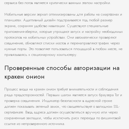
сервиса без логов является критически важным этапом настройки.
Мобильные версии зеркал оптимизированы для работы на смартфонах и
планшетах. Адаптивный дизайн подстраивается под любой размер
экрана, сохраняя удобство навигации. Существуют специальные
приложения-обертки, которые упрощают запуск и настройку необходимых
протоколов на мобильных устройствах. Они автоматически проверяют
соединение, обновляют списки мостов и перенаправляют трафик через
нужные порты. Это позволяет пользоваться площадкой в любом месте, не
привязываясь к стационарному компьютеру.
Проверенные способы авторизации на
кракен онион
Процесс входа на кракен онион требует внимательности и соблюдения
ряда предосторожностей. Первым шагом является запуск браузера Tor и
проверка соединения. Индикатор безопасности в адресной строке
должен показывать зеленый замок, что свидетельствует о валидном SSL-
сертификате. Ввод адреса должен осуществляться вручную или через
сохраненные закладки, чтобы исключить риск перехода по фишинговой
ссылке из непроверенного источника.