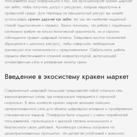
пользователи ищут информацию о том, как функционирует кракен даркнет
как зайти, чтобы получить доступ к ресурсам, которые недоступны в
привычной среде. Для перехода на официальный ресурс вы можете
использовать
кракен даркнет как зайти
, так как это наиболее надежный
способ подключения к сервису. Важно понимать, что работа с подобными
системами требует не только технической грамотности, но и строгого
соблюдения правил цифровой гигиены. Ежедневно тысячи посетителей
обращаются к данному ресурсу, чтобы совершить необходимые
транзакции или ознакомиться с предложениями. Стабильность работы
сервиса обеспечивается сложной инфраструктурой, включающей
множественные узлы и резервные каналы связи.
Введение в экосистему кракен маркет
Современный цифровой ландшафт представляет собой сложную сеть
взаимосвязанных узлов, где информация передается с огромной
скоростью. В этом контексте кракен маркет занимает позицию
централизованного узла для обмена цифровыми активами и приобретения
специфических товаров. Платформа была создана с учетом потребностей
пользователей, стремящихся к высокой степени анонимности и
безопасности своих действий. Архитектура системы построена на
децентрализованных принципах, что делает ее устойчивой к внешним