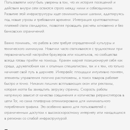
Пользователи могут быть уверены в том, что их история посещений и
действия внутри сети остаются строго между ними и собеседником.
Развитие этой инфраструктуры идет семимильными шагами, адаптируясь
под новые угрозы и требования времени. Интеграция криптовалютных
платежей стала стандартом, позволяя проводить расчеты мгновенно и без
банковских ограничений.
Важно понимать, что работа в сети требует определенной культуры и
технического минимума. Новички часто сталкиваются с трудностями при
первоначальной настройке браузеров или кошельков, но сообщества
всегда готовы прийти на помощь. Кракен маркет позиционирует себя как
среда, дружелюбная как к опытным специалистам, так и к тем, кто только
начинает свой путь в даркнете. Интерфейс площадки интуитивно понятен,
элементы управления логично расположены, а поиск товаров работает
быстро и точно. Никаких лишних всплывающих окон или рекламы,
которая могла бы замедлить загрузку страниц. Скорость работы
напрямую зависит от качества соединения и количества ретрансляторов в
цепи Tor, но сама платформа оптимизирована для минимального
потребления трафика. Это особенно важно для пользователей с
ограниченным доступом к высокоскоростному интернету или находящихся
в регионах со слабой инфраструктурой.