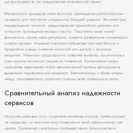
где выигрывают те, кто предоставляет качественный сервис.
Верификация продавцов может включать прохождение дополнительных
проверок для получения специальных бейджей доверия. Это может быть
подтверждение личности, предоставление гарантийного депозита или
успешное прохождение тестовых покупок. Покупатели также имеют
возможность строить свою репутацию, оставляя развернутые комментарии
к своим заказам. Активные участники сообщества получают бонусы и
привилегии в виде снижения комиссий или доступа к закрытым
разделам. Механизм краудсорсинга позволяет выявлять мошенников и
скам-проекты на ранних стадиях их появления. Коллективный разум
сообщества эффективнее любой автоматической системы фильтрации в
выявлении подозрительной активности. Взаимопомощь и обмен опытом
между пользователями укрепляют позиции всей платформы в целом.
Сравнительный анализ надежности
сервисов
На рынке цифровых услуг существует множество игроков, претендующих
на лидерство, но немногие могут похвастаться такой стабильностью, как
кракен. Сравнение с аналогами показывает явное преимущество в