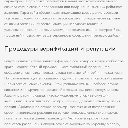
параметрам. Сортировка результатов выдачи дает возможность увидеть
сначала самые свежие предложения или товары с наивысшим рейтингом
доверия. Карта сайта обеспечивает индексацию всех страниц роботами
поисковых систем, хотя основная масса трафика приходит через прямые
ссылки и закладки. Удобство навигации напрямую влияет на
удовлетворенность клиентов и время, проводимое ими на ресурсе. Чем
проще найти товар, тем выше вероятность совершения целевого действия.
Процедуры верификации и репутации
Репутационная система является фундаментом доверия внутри сообщества
кракен маркет. Каждый продавец имеет публичный профиль, где
отображается статистика продаж, отзывы покупателей и рейтинг надежности.
Положительные оценки повышают видимость товаров в поисковой выдаче
и привлекают новых клиентов. Отрицательные отзывы, наоборот, служат
сигналом для других пользователей о возможном риске сотрудничества.
Администрация площадки жестко модерирует спорные ситуации,
вмешиваясь в конфликты только при наличии доказательств нарушения
правил. Арбитражная служба рассматривает заявки от пострадавших
сторон и принимает решения на основе предоставленных скриншотов,
логов переписки и данных транзакций. Честность и прозрачность
процессов разрешения споров создают здоровую конкурентную среду,