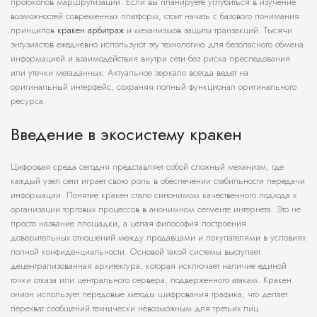
протоколов маршрутизации. Если вы планируете углубиться в изучение
возможностей современных платформ, стоит начать с базового понимания
принципов
кракен арбитраж
и механизмов защиты транзакций. Тысячи
энтузиастов ежедневно используют эту технологию для безопасного обмена
информацией и взаимодействия внутри сети без риска преследования
или утечки метаданных. Актуальное зеркало всегда ведет на
оригинальный интерфейс, сохраняя полный функционал оригинального
ресурса.
Введение в экосистему кракен
Цифровая среда сегодня представляет собой сложный механизм, где
каждый узел сети играет свою роль в обеспечении стабильности передачи
информации. Понятие кракен стало синонимом качественного подхода к
организации торговых процессов в анонимном сегменте интернета. Это не
просто название площадки, а целая философия построения
доверительных отношений между продавцами и покупателями в условиях
полной конфиденциальности. Основой такой системы выступает
децентрализованная архитектура, которая исключает наличие единой
точки отказа или центрального сервера, подверженного атакам. Кракен
онион использует передовые методы шифрования трафика, что делает
перехват сообщений технически невозможным для третьих лиц.