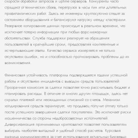
скорости обработки запросов и uptime серверов. Конкуренты часто
страдают от технических сбоев, перегрузок в часы пик или длительных
профилактических работ. Здесь же инженеры круглосуточно следят за
состоянием оборудования и балансируют нагрузку между кластерами.
Резервное копирование данных происходит в реальном времени, что
исключает потерю информации при любых форс-мажорных
обстоятельствах. Служба поддержки реагирует на обращения
пользователей в кратчайшие сроки, предоставляя компетентные и
исчерпывающие ответы. Качество сервиса измеряется не только
отсутствием ошибок, но и способностью прогнозировать проблемы до их
возникновения.
Финансовая устойчивость платформы подтверждается годами успешной
работы и отсутствием инцидентов с выводом средств пользователей.
Прозрачная комиссия за сделки позволяет точно рассчитывать бюджет и
планировать расходы. В отличие от многих других площадок, здесь нет
скрытых платежей или неожиданных списаний со счетов. Механизм
холдирования средств гарантирует, что продавец получит оплату только
после успешного завершения сделки покупателем. Это исключает риски
мошенничества со стороны недобросовестных исполнителей.
Диверсификация принимаемых криптовалют позволяет пользователям
выбирать наиболее выгодный и удобный способ расчетов. Курсовая
разница минимизируется за счет использования актуальных биржевых