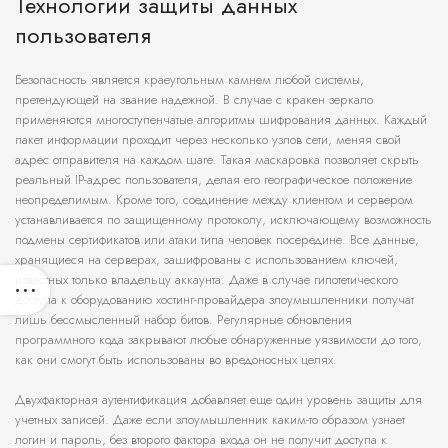
Технологии защиты данных
пользователя
Безопасность является краеугольным камнем любой системы,
претендующей на звание надежной. В случае с кракен зеркало
применяются многоступенчатые алгоритмы шифрования данных. Каждый
пакет информации проходит через несколько узлов сети, меняя свой
адрес отправителя на каждом шаге. Такая маскаровка позволяет скрыть
реальный IP-адрес пользователя, делая его географическое положение
неопределимым. Кроме того, соединение между клиентом и сервером
устанавливается по защищенному протоколу, исключающему возможность
подмены сертификатов или атаки типа человек посередине. Все данные,
хранящиеся на серверах, зашифрованы с использованием ключей,
известных только владельцу аккаунта. Даже в случае гипотетического
доступа к оборудованию хостинг-провайдера злоумышленники получат
лишь бессмысленный набор битов. Регулярные обновления
программного кода закрывают любые обнаруженные уязвимости до того,
как они смогут быть использованы во вредоносных целях.
Двухфакторная аутентификация добавляет еще один уровень защиты для
учетных записей. Даже если злоумышленник каким-то образом узнает
логин и пароль, без второго фактора входа он не получит доступа к