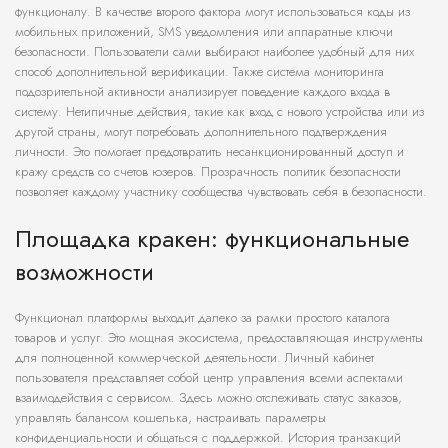
функционалу. В качестве второго фактора могут использоваться коды из
мобильных приложений, SMS уведомления или аппаратные ключи
безопасности. Пользователи сами выбирают наиболее удобный для них
способ дополнительной верификации. Также система мониторинга
подозрительной активности анализирует поведение каждого входа в
систему. Нетипичные действия, такие как вход с нового устройства или из
другой страны, могут потребовать дополнительного подтверждения
личности. Это помогает предотвратить несанкционированный доступ и
кражу средств со счетов юзеров. Прозрачность политик безопасности
позволяет каждому участнику сообщества чувствовать себя в безопасности.
Площадка кракен: функциональные
возможности
Функционал платформы выходит далеко за рамки простого каталога
товаров и услуг. Это мощная экосистема, предоставляющая инструменты
для полноценной коммерческой деятельности. Личный кабинет
пользователя представляет собой центр управления всеми аспектами
взаимодействия с сервисом. Здесь можно отслеживать статус заказов,
управлять балансом кошелька, настраивать параметры
конфиденциальности и общаться с поддержкой. История транзакций