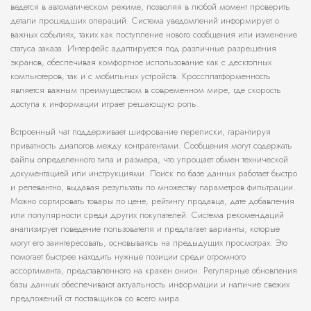
ведется в автоматическом режиме, позволяя в любой момент проверить
детали прошедших операций. Система уведомлений информирует о
важных событиях, таких как поступление нового сообщения или изменение
статуса заказа. Интерфейс адаптируется под различные разрешения
экранов, обеспечивая комфортное использование как с десктопных
компьютеров, так и с мобильных устройств. Кроссплатформенность
является важным преимуществом в современном мире, где скорость
доступа к информации играет решающую роль.
Встроенный чат поддерживает шифрование переписки, гарантируя
приватность диалогов между контрагентами. Сообщения могут содержать
файлы определенного типа и размера, что упрощает обмен технической
документацией или инструкциями. Поиск по базе данных работает быстро
и релевантно, выдавая результаты по множеству параметров фильтрации.
Можно сортировать товары по цене, рейтингу продавца, дате добавления
или популярности среди других покупателей. Система рекомендаций
анализирует поведение пользователя и предлагает варианты, которые
могут его заинтересовать, основываясь на предыдущих просмотрах. Это
помогает быстрее находить нужные позиции среди огромного
ассортимента, представленного на кракен онион. Регулярные обновления
базы данных обеспечивают актуальность информации и наличие свежих
предложений от поставщиков со всего мира.