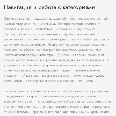
Навигация и работа с категориями
Структура каталога продумана до мелочей, чтобы пользователь мог найти
нужный товар за считанные секунды. Все предложения разбиты на
логические разделы, соответствующие тематике и типу продукта.
Верхнеуровневые категории охватывают широкие направления
деятельности, в то время как подкатегории позволяют сузить круг поиска
до конкретных характеристик. Навигационное меню всегда находится в
поле зрения, обеспечивая быстрый переход между разделами без
необходимости прокручивать страницу. Хлебные крошки показывают
текущее местоположение в иерархии сайта, позволяя легко вернуться на
уровень выше. Цветовое кодирование и иконки помогают визуально
ориентироваться в массе информации, выделяя важные элементы
управления. Адаптивная верстка гарантирует, что меню будет удобно
использовать на сенсорных экранах смартфонов и планшетов.
Система тегов и ключевых слов значительно облегчает поиск редких или
специфических товаров. Пользователи могут вводить запросы на
естественном языке, и поисковый движок поймет суть запроса, игнорируя
опечатки или синонимы. Фильтры позволяют отсекать лишние результаты
по цене, географии продавца, наличию гарантии и другим критическим