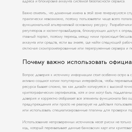
адреса и блокировке аккаунта системой безопасности сервиса.
Важно отметить, что доменные имена в этой зоне генерируются с
практически невозможно, поэтому пользователи чаще всего полаг
функциональной альтернативой основному ресурсу. Разработчики 
регуляторов и хостинг-провайдеров, блокирующих доступ к опреде
главный портал, поэтому переход между ними происходит бесшовн
аккаунта или средств, если вы знаете, где найти следующий рабо
отключая скомпрометированные или перегруженные сервера и пе
Почему важно использовать официа
Вопрос доверия к источнику информации стоит особенно остро в
активно создают копии популярных интерфейсов, чтобы перехваты
ресурса бывает сложно, так как дизайн копируется с высокой то
криптографических сертификатов, хотя и они могут быть поддела
доверия и корректно отображает все элементы функционала без ош
предупреждения или просто не реагирует на действия пользова
или использовать специализированные плагины для проверки по
Использование непроверенных источников несет риски не только
код, который перехватывает данные банковских карт или крипто