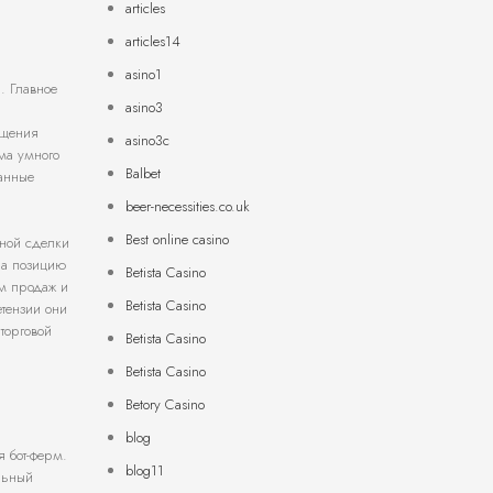
articles
articles14
asino1
. Главное
asino3
ещения
asino3c
ма умного
Balbet
ранные
beer-necessities.co.uk
Best online casino
шной сделки
на позицию
Betista Casino
ем продаж и
Betista Casino
тензии они
торговой
Betista Casino
Betista Casino
Betory Casino
blog
 бот-ферм.
blog11
льный