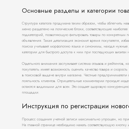
Основные разделы и категории тов
Структура каталога продумана таким образом, чтобы облегчить н
меню разделено на логические блоки, соответствующие наиболе
подкатегорий, позволяющую фильтровать товары по конкретным п
объявления. Такая детализация экономит время покупателя, изба
поиска учитывает морфологию языка и синонимы, находя нужные л
категории для быстрого доступа к ним при последующих визитах 
Отдельного внимания заслуживает система отзывов и рейтингов, 
покупатель имеет возможность оценить качество товара и скорос
в поисковой выдаче внутри магазина. Честные предприниматели с
лояльность клиентов. Отрицательные комментарии проходят моде
остаются видимыми для всех. Это создает здоровую конкуренцию 
площадки.
Инструкция по регистрации новог
Процесс создания учетной записи максимально упрощен, но при
На главной странице необходимо нажать соответствующую кнопку