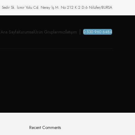
. Sedir Sk. İzmir Yolu Cd. Neray İş M. No:212 K:2 D:6 Nilüfer/BURSA
Ana Sayfa
Kurumsal
Ürün Gruplarımız
İletişim
0 530 960 6484
Recent Comments