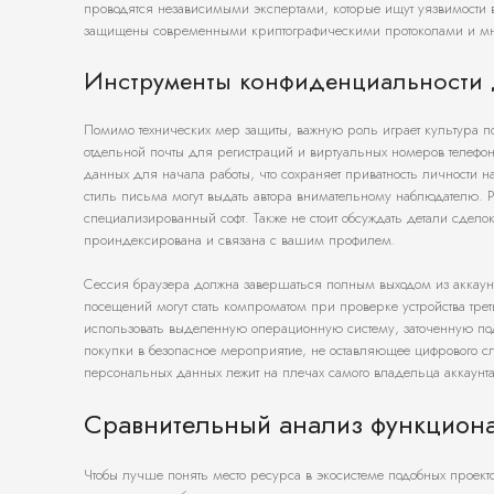
проводятся независимыми экспертами, которые ищут уязвимости в 
защищены современными криптографическими протоколами и мно
Инструменты конфиденциальности 
Помимо технических мер защиты, важную роль играет культура п
отдельной почты для регистраций и виртуальных номеров телефон
данных для начала работы, что сохраняет приватность личности н
стиль письма могут выдать автора внимательному наблюдателю. 
специализированный софт. Также не стоит обсуждать детали сдело
проиндексирована и связана с вашим профилем.
Сессия браузера должна завершаться полным выходом из аккаунта
посещений могут стать компроматом при проверке устройства тре
использовать выделенную операционную систему, заточенную по
покупки в безопасное мероприятие, не оставляющее цифрового сле
персональных данных лежит на плечах самого владельца аккаунт
Сравнительный анализ функцион
Чтобы лучше понять место ресурса в экосистеме подобных проек