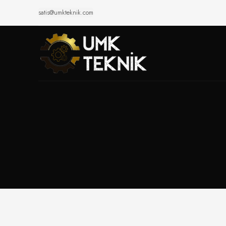
satis@umkteknik.com