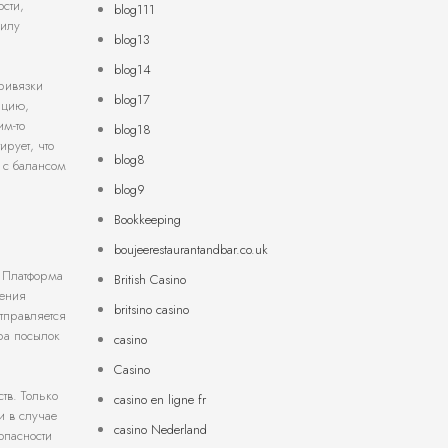
ости,
blog111
силу
blog13
blog14
привязки
blog17
ацию,
им-то
blog18
рует, что
blog8
а с балансом
blog9
Bookkeeping
boujeerestaurantandbar.co.uk
. Платформа
British Casino
чения
britsino casino
отправляется
ера посылок
casino
Casino
тв. Только
casino en ligne fr
и в случае
casino Nederland
опасности