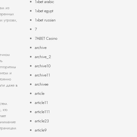
1xbet arabic
кам из
1xbet egypt
веренных
1xbet russian
х угрозах,
7
7ABET Casino
archive
тичном
archive_2
ть
archive10
алгоритмы
ентом и
archive11
тоянно
archivee
вли даже в
article
article11
стем.
, кто
article111
пает
article23
 внимание
страницам
article9