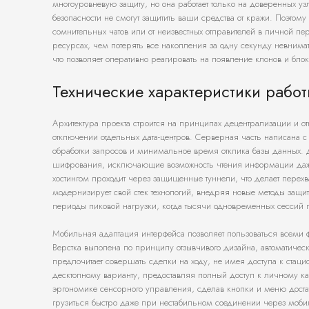
многоуровневую защиту, но она работает только на доверенных у
безопасности не смогут защитить ваши средства от кражи. Поэтом
сомнительных чатов или от неизвестных отправителей в личной п
ресурсах, чем потерять все накопления за одну секунду невнимат
что позволяет оперативно реагировать на появление клонов и бло
Технические характеристики работ
Архитектура проекта строится на принципах децентрализации и от
отключении отдельных дата-центров. Серверная часть написана
обработки запросов и минимальное время отклика базы данных.
шифрования, исключающие возможность чтения информации даже
хостингом проходит через защищенные туннели, что делает перех
модернизирует свой стек технологий, внедряя новые методы защит
периоды пиковой нагрузки, когда тысячи одновременных сессий 
Мобильная адаптация интерфейса позволяет пользоваться всеми
Верстка выполена по принципу отзывчивого дизайна, автоматически
предпочитает совершать сделки на ходу, не имея доступа к ста
десктопному варианту, предоставляя полный доступ к личному ка
эргономике сенсорного управления, сделав кнопки и меню доста
грузиться быстро даже при нестабильном соединении через мобил