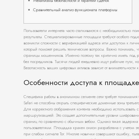
Механизмы безопасности и гарантии сделок
Сравнительный анализ функционала платформы
Пользователи интернета часто сталкиваются с необходимостью по
результаты. Специализированные площадки требуют особого подх
возникли сложности с верификацией адреса или доступом к личн
который поможет решить технические вопросы. Важно понимать, ч
страницы мошенников. Именно поэтому так критично иметь под р
без посредников. Тысячи людей ежедневно ищут рабочие пути, но
Безопасность ваших цифровых активов зависит от внимательности
Особенности доступа к площадке
Специфика работы в анонимном сегменте сети требует понимани
Safari не способны открыть специфические доменные зоны третье
Для корректного отображения контента необходимо использовать 
маршрутизацией. Это создает дополнительные уровни шифрования
страниц по сравнению с обычным вебом. Однако такая задержка 
пользователями. Площадка кракен онион разработана с учетом эт
при слабом сигнале Tor. Многие новички совершают ошибку, пытая