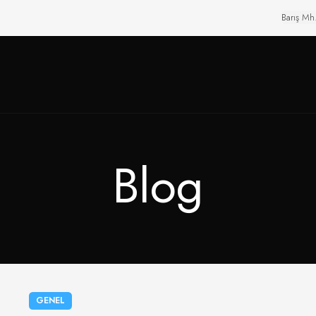
Barış Mh
Blog
GENEL