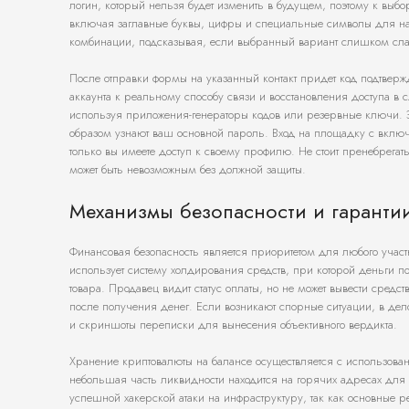
логин, который нельзя будет изменить в будущем, поэтому к выбор
включая заглавные буквы, цифры и специальные символы для над
комбинации, подсказывая, если выбранный вариант слишком слаб
После отправки формы на указанный контакт придет код подтвержд
аккаунта к реальному способу связи и восстановления доступа в 
используя приложения-генераторы кодов или резервные ключи. 
образом узнают ваш основной пароль. Вход на площадку с включе
только вы имеете доступ к своему профилю. Не стоит пренебрегат
может быть невозможным без должной защиты.
Механизмы безопасности и гаранти
Финансовая безопасность является приоритетом для любого участ
использует систему холдирования средств, при которой деньги 
товара. Продавец видит статус оплаты, но не может вывести сред
после получения денег. Если возникают спорные ситуации, в дело
и скриншоты переписки для вынесения объективного вердикта.
Хранение криптовалюты на балансе осуществляется с использован
небольшая часть ликвидности находится на горячих адресах для
успешной хакерской атаки на инфраструктуру, так как основные 