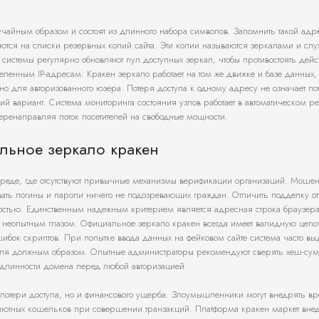
лучайным образом и состоят из длинного набора символов. Запомнить такой адр
аются на списки резервных копий сайта. Эти копии называются зеркалами и слу
системы регулярно обновляют пул доступных зеркал, чтобы противостоять дей
ленным IP-адресам. Кракен зеркало работает на том же движке и базе данных, 
о для авторизованного юзера. Потеря доступа к одному адресу не означает п
чий вариант. Система мониторинга состояния узлов работает в автоматическом р
ренаправляя поток посетителей на свободные мощности.
льное зеркало кракен
 среде, где отсутствуют привычные механизмы верификации организаций. Моше
вать логины и пароли ничего не подозревающих граждан. Отличить подделку от
чностью. Единственным надежным критерием является адресная строка браузер
ны неопытным глазом. Официальное зеркало кракен всегда имеет валидную цепо
ибок скриптов. При попытке ввода данных на фейковом сайте система часто вы
теля должным образом. Опытные администраторы рекомендуют сверять хеш-су
длинности домена перед любой авторизацией.
 потери доступа, но и финансового ущерба. Злоумышленники могут внедрять в
валютных кошельков при совершении транзакций. Платформа кракен маркет вне