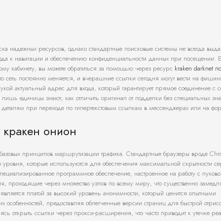
иска надежных ресурсов, однако стандартные поисковые системы не всегда выд
ода к навигации и обеспечению конфиденциальности данных при посещении. Е
ому кабинету, вы можете обратиться за помощью через ресурс
kraken darknet 
то сеть постоянно меняется, и вчерашние ссылки сегодня могут вести на фишин
укой актуальный адрес для входа, который гарантирует прямое соединение с 
 лишь единицы знают, как отличить оригинал от подделки без специальных зн
 к деталям при переходе по гипертекстовым ссылкам в мессенджерах или на фо
 кракен онион
я базовых принципов маршрутизации трафика. Стандартные браузеры вроде Chr
го уровня, которые используются для обеспечения максимальной скрытности се
специализированное программное обеспечение, настроенное на работу с луково
, проходящие через множество узлов по всему миру, что существенно замедля
является платой за высокий уровень анонимности, который ценится опытными
их особенностей, предоставляя облегченные версии страниц для быстрой отрис
сь открыть ссылки через прокси-расширения, что часто приводит к утечке реа