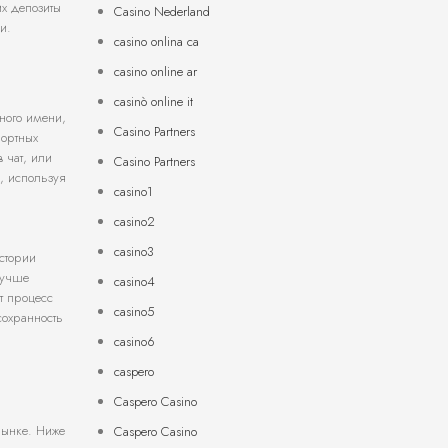
их депозиты
Casino Nederland
и.
casino onlina ca
casino online ar
casinò online it
ного имени,
Casino Partners
портных
 чат, или
Casino Partners
, используя
casino1
casino2
casino3
стории
лучше
casino4
т процесс
casino5
сохранность
casino6
caspero
Caspero Casino
рынке. Ниже
Caspero Casino