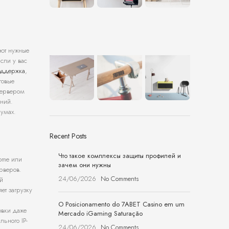
ают нужные
сли у вас
поддержка
,
говые
сервером
аний.
румах.
Recent Posts
Что такое комплексы защиты профилей и
ome или
зачем они нужны
рверов.
24/06/2026
No Comments
й
ет загрузку
O Posicionamento do 7ABET Casino em um
овки даже
Mercado iGaming Saturação
льного IP-
24/06/2026
No Comments