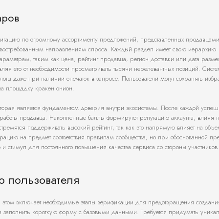
аров
авигацию по огромному ассортименту предложений, представленных продавцами
е востребованным направлениям спроса. Каждый раздел имеет свою иерархию
араметрам, таким как цена, рейтинг продавца, регион доставки или дата разм
вляя его от необходимости просматривать тысячи нерелевантных позиций. Систе
оты даже при наличии опечаток в запросе. Пользователи могут сохранять изб
на площадку кракен онион.
которая является фундаментом доверия внутри экосистемы. После каждой успе
ть работы продавца. Накопленные баллы формируют репутацию аккаунта, влияя 
тремятся поддерживать высокий рейтинг, так как это напрямую влияет на объ
рацию на предмет соответствия правилам сообщества, но при обоснованной пре
и стимул для постоянного повышения качества сервиса со стороны участников 
о пользователя
 этом включает необходимые этапы верификации для предотвращения создания
 и заполнить короткую форму с базовыми данными. Требуется придумать уника