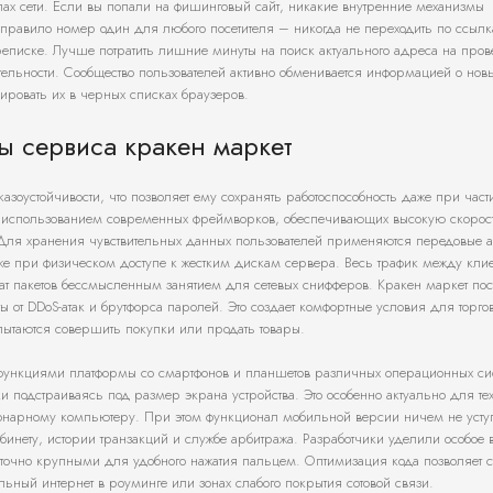
злах сети. Если вы попали на фишинговый сайт, никакие внутренние механизмы
у правило номер один для любого посетителя – никогда не переходить по ссыл
ереписке. Лучше потратить лишние минуты на поиск актуального адреса на про
ельности. Сообщество пользователей активно обменивается информацией о новы
кировать их в черных списках браузеров.
ы сервиса кракен маркет
казоустойчивости, что позволяет ему сохранять работоспособность даже при час
 с использованием современных фреймворков, обеспечивающих высокую скорос
 Для хранения чувствительных данных пользователей применяются передовые 
 при физическом доступе к жестким дискам сервера. Весь трафик между кли
ват пакетов бессмысленным занятием для сетевых снифферов. Кракен маркет пос
ы от DDoS-атак и брутфорса паролей. Это создает комфортные условия для торго
пытаются совершить покупки или продать товары.
 функциями платформы со смартфонов и планшетов различных операционных си
 подстраиваясь под размер экрана устройства. Это особенно актуально для тех
ционарному компьютеру. При этом функционал мобильной версии ничем не усту
бинету, истории транзакций и службе арбитража. Разработчики уделили особое
точно крупными для удобного нажатия пальцем. Оптимизация кода позволяет 
ьный интернет в роуминге или зонах слабого покрытия сотовой связи.