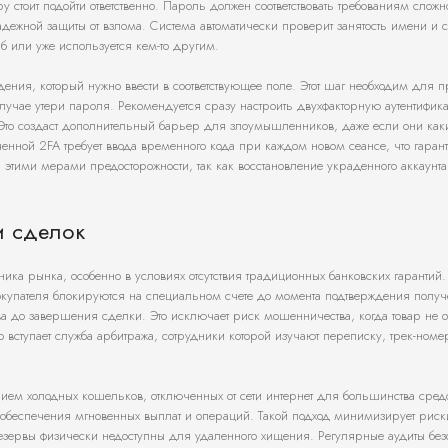
у стоит подойти ответственно. Пароль должен соответствовать требованиям сложн
ежной защиты от взлома. Система автоматически проверит занятость имени и 
 или уже используется кем-то другим.
ения, который нужно ввести в соответствующее поле. Этот шаг необходим для 
случае утери пароля. Рекомендуется сразу настроить двухфакторную аутентифик
Это создаст дополнительный барьер для злоумышленников, даже если они как
нной 2FA требует ввода временного кода при каждом новом сеансе, что гаранти
ь этими мерами предосторожности, так как восстановление украденного аккаунт
и сделок
ника рынка, особенно в условиях отсутствия традиционных банковских гарантий
покупателя блокируются на специальном счете до момента подтверждения полу
ства до завершения сделки. Это исключает риск мошенничества, когда товар не 
 вступает служба арбитража, сотрудники которой изучают переписку, трек-ном
ием холодных кошельков, отключенных от сети интернет для большинства средс
 обеспечения мгновенных выплат и операций. Такой подход минимизирует риск
резервы физически недоступны для удаленного хищения. Регулярные аудиты без