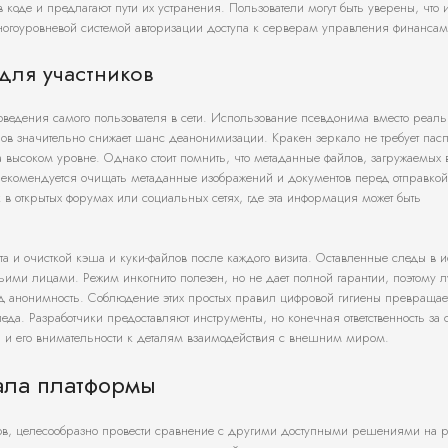
коде и предлагают пути их устранения. Пользователи могут быть уверены, что 
гоуровневой системой авторизации доступа к серверам управления финансам
для участников
оведения самого пользователя в сети. Использование псевдонима вместо реаль
ов значительно снижает шанс деанонимизации. Кракен зеркало не требует пас
а высоком уровне. Однако стоит помнить, что метаданные файлов, загружаемых в
Рекомендуется очищать метаданные изображений и документов перед отправкой
к в открытых форумах или социальных сетях, где эта информация может быть
 и очисткой кэша и куки-файлов после каждого визита. Оставленные следы в и
тьими лицами. Режим инкогнито полезен, но не дает полной гарантии, поэтому 
д анонимность. Соблюдение этих простых правил цифровой гигиены превращае
да. Разработчики предоставляют инструменты, но конечная ответственность за 
а и его внимательности к деталям взаимодействия с внешним миром.
ала платформы
тов, целесообразно провести сравнение с другими доступными решениями на 