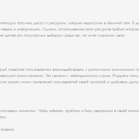
ляющую получать доступ к ресурсам, которые недоступны в обычной сети. В д
, товары и информацию. Однако, использование таких ресурсов требует осторож
что делает его популярным выбором среди тех, кто хочет сохранить свою
торый позволяет пользователям взаимодействовать с различными анонимными с
вающий онион-протокол. Это связано с необходимостью скрыть IP-адреса польз
ма кракен онион привлекает пользователей своей простотой и удобством досту
ключевым моментом. Чтобы избежать проблем и быть уверенным в своей анони
том:
-трафика