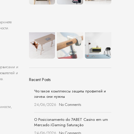
аркнете
ности.
ервисами и
ователей и
па.
Recent Posts
Что такое комплексы защиты профилей и
зачем они нужны
24/06/2026
No Comments
мности,
O Posicionamento do 7ABET Casino em um
Mercado iGaming Saturação
24/06/2026
No Comments