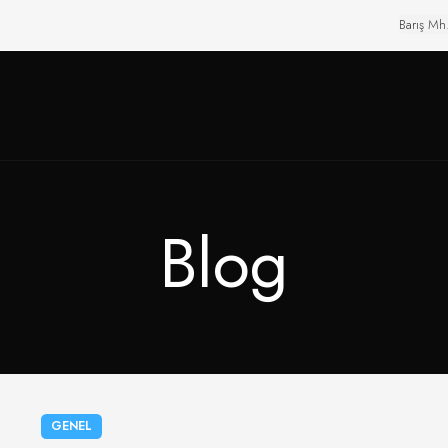
Barış Mh
Blog
GENEL