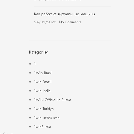
Как работают виртуальные машины
24/06/2026
No Comments
Kategoriler
1
1Win Brasil
1win Brazil
1win India
1WIN Official In Russia
1win Turkiye
1win uzbekistan
1winRussia