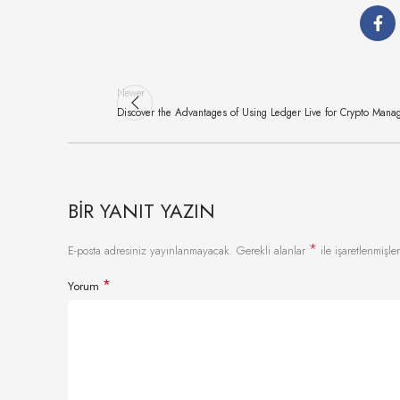
Newer
Discover the Advantages of Using Ledger Live for Crypto Man
BIR YANIT YAZIN
*
E-posta adresiniz yayınlanmayacak.
Gerekli alanlar
ile işaretlenmişler
*
Yorum