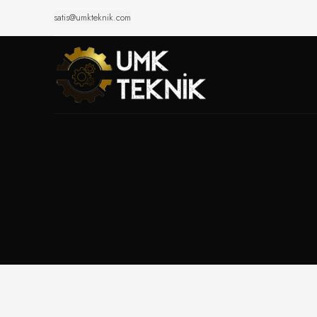
satis@umkteknik.com