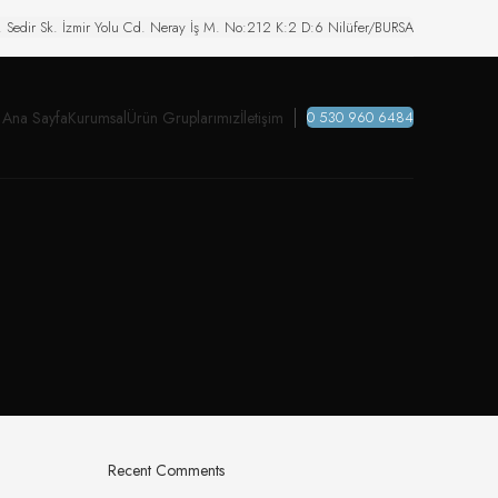
. Sedir Sk. İzmir Yolu Cd. Neray İş M. No:212 K:2 D:6 Nilüfer/BURSA
Ana Sayfa
Kurumsal
Ürün Gruplarımız
İletişim
0 530 960 6484
Recent Comments