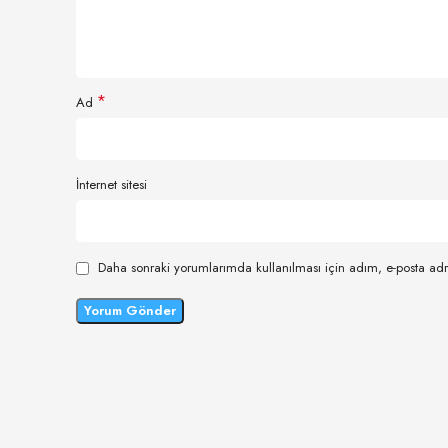
*
Ad
İnternet sitesi
Daha sonraki yorumlarımda kullanılması için adım, e-posta adr