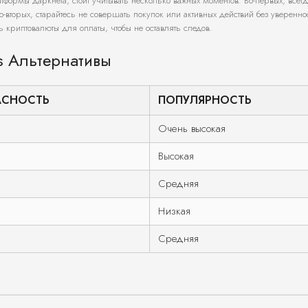
формы даркнета, стоит учитывать несколько важных моментов. Во-первых, всегд
торых, старайтесь не совершать покупок или активных действий без увереннос
ь криптовалюты для оплаты, чтобы не оставлять следов.
s Альтернативы
АСНОСТЬ
ПОПУЛЯРНОСТЬ
Очень высокая
Высокая
Средняя
Низкая
Средняя