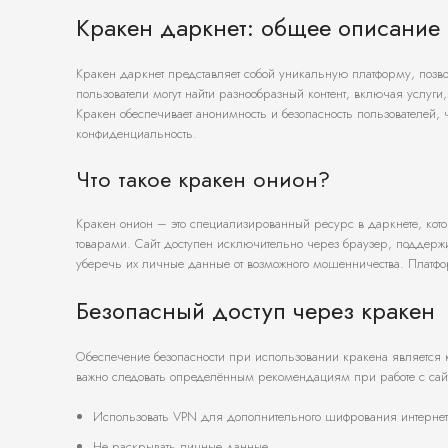
Кракен даркнет: общее описание
Кракен даркнет представляет собой уникальную платформу, позво
пользователи могут найти разнообразный контент, включая услуги
Кракен обеспечивает анонимность и безопасность пользователей, 
конфиденциальность.
Что такое кракен онион?
Кракен онион – это специализированный ресурс в даркнете, ко
товарами. Сайт доступен исключительно через браузер, поддержи
уберечь их личные данные от возможного мошенничества. Платфор
Безопасный доступ через кракен
Обеспечение безопасности при использовании кракена является 
важно следовать определённым рекомендациям при работе с сай
Использовать VPN для дополнительного шифрования интернет
Не раскрывать личные данные