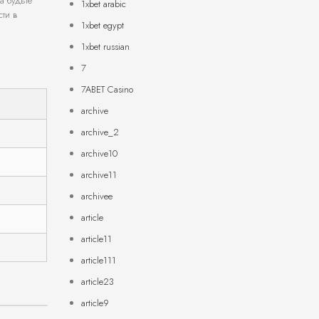
а будьте
1xbet arabic
ти в
1xbet egypt
1xbet russian
7
7ABET Casino
archive
archive_2
archive10
archive11
archivee
article
article11
article111
article23
article9