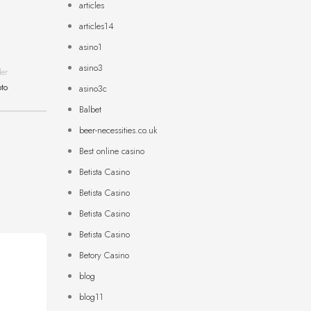
articles
articles14
asino1
asino3
der
pto
asino3c
Balbet
beer-necessities.co.uk
Best online casino
Betista Casino
Betista Casino
Betista Casino
Betista Casino
Betory Casino
blog
blog11