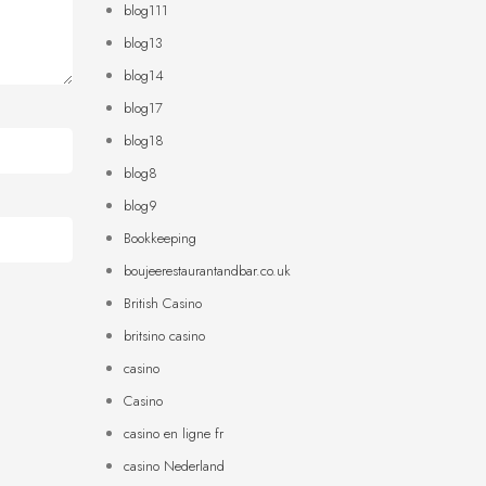
blog111
blog13
blog14
blog17
blog18
blog8
blog9
Bookkeeping
boujeerestaurantandbar.co.uk
British Casino
britsino casino
casino
Casino
casino en ligne fr
casino Nederland