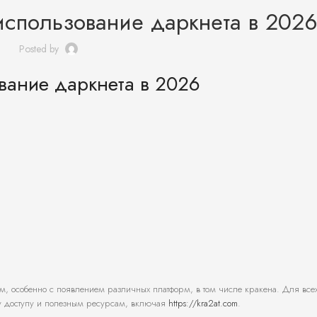
использование даркнета в 202
Posted by
вание даркнета в 2026
, особенно с появлением различных платформ, в том числе кракена. Для все
у доступу и полезным ресурсам, включая
https://kra2at.com
.