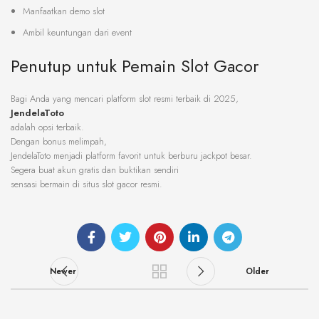
Manfaatkan demo slot
Ambil keuntungan dari event
Penutup untuk Pemain Slot Gacor
Bagi Anda yang mencari platform slot resmi terbaik di 2025,
JendelaToto
adalah opsi terbaik.
Dengan bonus melimpah,
JendelaToto menjadi platform favorit untuk berburu jackpot besar.
Segera buat akun gratis dan buktikan sendiri
sensasi bermain di situs slot gacor resmi.
Newer
Older