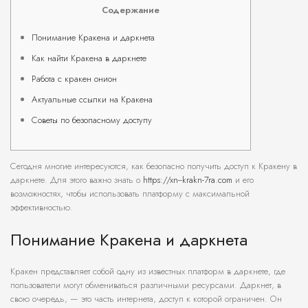
Содержание
Понимание Кракена и даркнета
Как найти Кракена в даркнете
Работа с кракен онион
Актуальные ссылки на Кракена
Советы по безопасному доступу
Сегодня многие интересуются, как безопасно получить доступ к Кракену в
даркнете. Для этого важно знать о
https://xn--krakn-7ra.com
и его
возможностях, чтобы использовать платформу с максимальной
эффективностью.
Понимание Кракена и даркнета
Кракен представляет собой одну из известных платформ в даркнете, где
пользователи могут обмениваться различными ресурсами. Даркнет, в
свою очередь, — это часть интернета, доступ к которой ограничен. Он