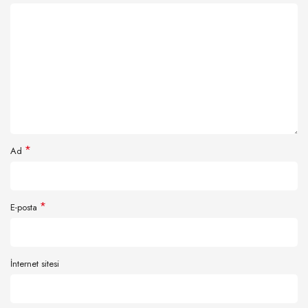
*
Ad
*
E-posta
İnternet sitesi