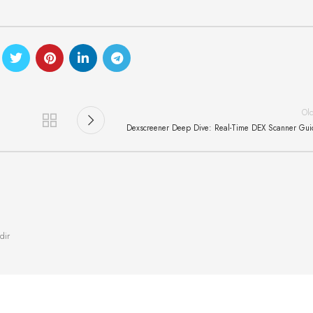
Ol
Dexscreener Deep Dive: Real-Time DEX Scanner Gu
dir