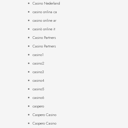
Casino Nederland
casino onlina ca
casino online ar
casinò online it
Casino Partners
Casino Partners
casino1
casino2
casino3
casino4
casino5
casino6
caspero
Caspero Casino
Caspero Casino