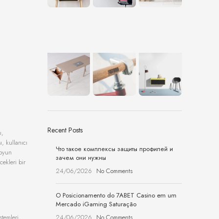
Recent Posts
ı,
, kullanıcı
Что такое комплексы защиты профилей и
 oyun
зачем они нужны
cekleri bir
24/06/2026
No Comments
O Posicionamento do 7ABET Casino em um
Mercado iGaming Saturação
24/06/2026
No Comments
stemleri,