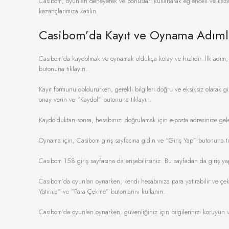
Casibom, oyunları deneyerek ve bonusları kullanarak eğlenceli ve kaza
kazançlarımıza katılın.
Casibom’da Kayıt ve Oynama Adıml
Casibom’da kaydolmak ve oynamak oldukça kolay ve hızlıdır. İlk adım, 
butonuna tıklayın.
Kayıt formunu doldururken, gerekli bilgileri doğru ve eksiksiz olarak gir
onay verin ve “Kaydol” butonuna tıklayın.
Kaydolduktan sonra, hesabınızı doğrulamak için e-posta adresinize gele
Oynama için, Casibom giriş sayfasına gidin ve “Giriş Yap” butonuna tıkl
Casibom 158 giriş sayfasına da erişebilirsiniz. Bu sayfadan da giriş yap
Casibom’da oyunları oynarken, kendi hesabınıza para yatırabilir ve çek
Yatırma” ve “Para Çekme” butonlarını kullanın.
Casibom’da oyunları oynarken, güvenliğiniz için bilgilerinizi koruyun 