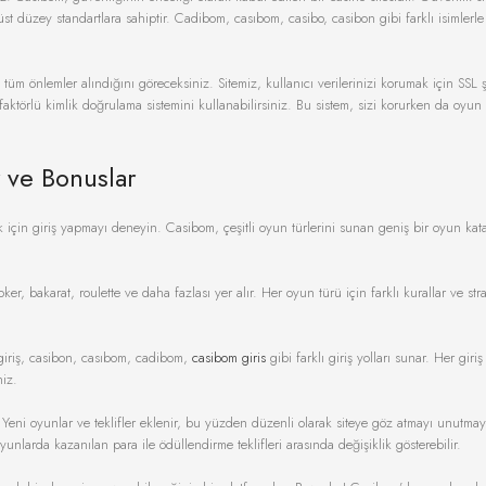
st düzey standartlara sahiptir. Cadibom, casıbom, casibo, casibon gibi farklı isimlerle 
üm önlemler alındığını göreceksiniz. Sitemiz, kullanıcı verilerinizi korumak için SSL 
k faktörlü kimlik doğrulama sistemini kullanabilirsiniz. Bu sistem, sizi korurken da oyu
 ve Bonuslar
çin giriş yapmayı deneyin. Casibom, çeşitli oyun türlerini sunan geniş bir oyun kata
, bakarat, roulette ve daha fazlası yer alır. Her oyun türü için farklı kurallar ve strat
giriş, casibon, casıbom, cadibom,
casibom giris
gibi farklı giriş yolları sunar. Her giriş 
niz.
 Yeni oyunlar ve teklifler eklenir, bu yüzden düzenli olarak siteye göz atmayı unutmay
 oyunlarda kazanılan para ile ödüllendirme teklifleri arasında değişiklik gösterebilir.