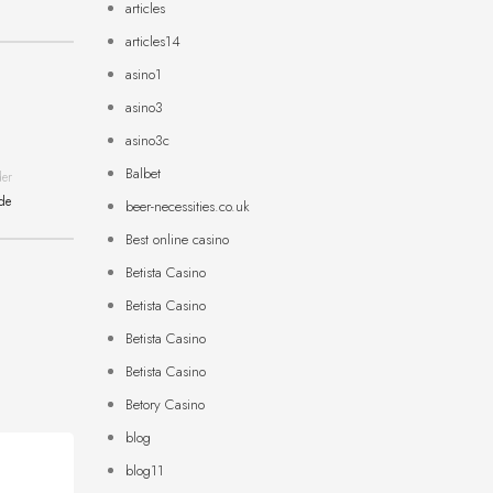
articles
articles14
asino1
asino3
asino3c
Balbet
der
ide
beer-necessities.co.uk
Best online casino
Betista Casino
Betista Casino
Betista Casino
Betista Casino
Betory Casino
blog
blog11