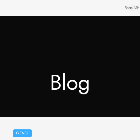
Barış Mh
Blog
GENEL