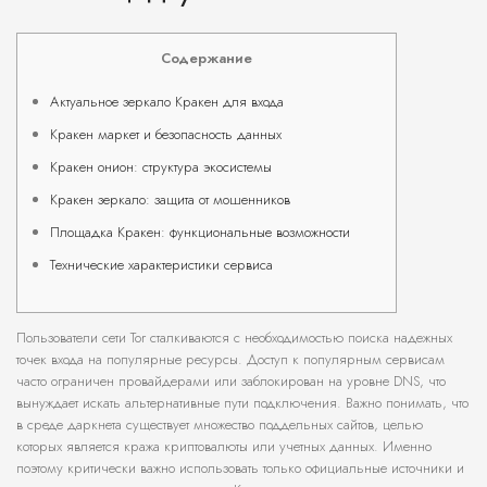
Содержание
Актуальное зеркало Кракен для входа
Кракен маркет и безопасность данных
Кракен онион: структура экосистемы
Кракен зеркало: защита от мошенников
Площадка Кракен: функциональные возможности
Технические характеристики сервиса
Пользователи сети Tor сталкиваются с необходимостью поиска надежных
точек входа на популярные ресурсы. Доступ к популярным сервисам
часто ограничен провайдерами или заблокирован на уровне DNS, что
вынуждает искать альтернативные пути подключения. Важно понимать, что
в среде даркнета существует множество поддельных сайтов, целью
которых является кража криптовалюты или учетных данных. Именно
поэтому критически важно использовать только официальные источники и