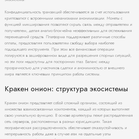
Конфиденциальность транзакций обеспечивается за счет использования
криптовалют с встроенными механизмами анонимизации. Монеты с
функцией микширования позволяют скрыть связь между отправителем и
получателем, делая анализ блокчейна неэффективным для отслеживания
перемещений средств. Платформа поддерживает различные способы
оплаты, предоставляя пользователям свободу выбора наиболее
подходящего инструмента. При этом все финансовые операции
логируются в зашифрованном виде для разрешения спорных ситуаций,
но эти логи недоступны для посторонних глаз. Баланс между
прозрачностью для участников сделки и анонимностью от внешнего
мира является ключевым принципом работы системы.
Кракен онион: структура экосистемы
Кракен онион представляет собой сложный организм, состоящий из
множества взаимосвязанных компонентов, каждый из которых выполняет
свою уникальную функцию. В основе архитектуры лежит распределенная
сеть серверов, расположенных в разных юрисдикциях. Такая
географическая рассредоточенность обеспечивает отказоустойчивость и
непрерывность работы даже в случае атак на отдельные узлы