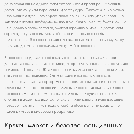
даже сохраненные адреса могут устареть, если проект решит сменить
доменную зону или перенести инфраструктуру. Поэтому знание метода
нахождения актуального адреса через поиск или специализированные
каталоги является необходимым навыком. Кракен маркет, будучи одним
из лидеров в своем сегменте, уделяет огромное внимание доступности
сервиса, регулярно выпуская обновления и новые способы
подключения. Это позволяет миллионам пользователей по всему миру
получать доступ к необходимым услугам без перебоев.
В процессе входа важно соблюдать осторожность и не вводить свои
данные на сомнительных страницах, которые могут открыться в результате
редиректа. Проверка URL-адреса перед вводом логина и пароля должна
стать железным правилом. Ошибка даже в одном символе может
перенаправить вас на сервер мошенников, которые мгновенно скопируют
введенные данные. Технологии подмены адресов становятся все более
изощренными, используя похожие символы из других алфавитов или
опечатки в доменных именах. Только внимательность и использование
проверенных источников входа способны обезопасить пользователя от
подобных угроз в цифровом пространстве.
Кракен маркет и безопасность данных