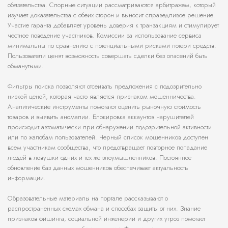
обязательства. Спорные ситуации рассматриваются арбитражем, который
изучает доказательства с обеих сторон и выносит справедливое решение.
Участие гаранта добавляет уровень доверия к транзакциям и стимулирует
честное поведение участников. Комиссии за использование сервиса
минимальны по сравнению с потенциальными рисками потери средств.
Пользователи ценят возможность совершать сделки без опасений быть
обманутыми.
Фильтры поиска позволяют отсеивать предложения с подозрительно
низкой ценой, которая часто является признаком мошенничества.
Аналитические инструменты помогают оценить рыночную стоимость
товаров и выявить аномалии. Блокировка аккаунтов нарушителей
происходит автоматически при обнаружении подозрительной активности
или по жалобам пользователей. Черный список мошенников доступен
всем участникам сообщества, что предотвращает повторное попадание
людей в ловушки одних и тех же злоумышленников. Постоянное
обновление баз данных мошенников обеспечивает актуальность
информации.
Образовательные материалы на портале рассказывают о
распространенных схемах обмана и способах защиты от них. Знание
признаков фишинга, социальной инженерии и других угроз помогает