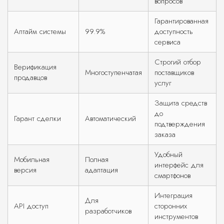
вопросов
Гарантированная
Аптайм системы
99.9%
доступность
сервиса
Строгий отбор
Верификация
Многоступенчатая
поставщиков
продавцов
услуг
Защита средств
до
Гарант сделки
Автоматический
подтверждения
заказа
Удобный
Мобильная
Полная
интерфейс для
версия
адаптация
смартфонов
Интеграция
Для
API доступ
сторонних
разработчиков
инструментов