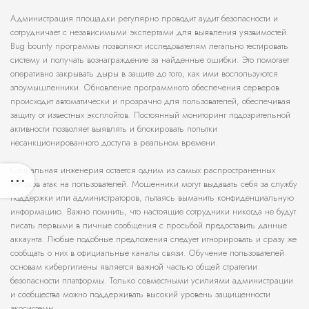
Администрация площадки регулярно проводит аудит безопасности и
сотрудничает с независимыми экспертами для выявления уязвимостей.
Bug bounty программы позволяют исследователям легально тестировать
систему и получать вознаграждение за найденные ошибки. Это помогает
оперативно закрывать дыры в защите до того, как ими воспользуются
злоумышленники. Обновление программного обеспечения серверов
происходит автоматически и прозрачно для пользователей, обеспечивая
защиту от известных эксплойтов. Постоянный мониторинг подозрительной
активности позволяет выявлять и блокировать попытки
несанкционированного доступа в реальном времени.
Социальная инженерия остается одним из самых распространенных
методов атак на пользователей. Мошенники могут выдавать себя за службу
поддержки или администраторов, пытаясь выманить конфиденциальную
информацию. Важно помнить, что настоящие сотрудники никогда не будут
писать первыми в личные сообщения с просьбой предоставить данные
аккаунта. Любые подобные предложения следует игнорировать и сразу же
сообщать о них в официальные каналы связи. Обучение пользователей
основам кибергигиены является важной частью общей стратегии
безопасности платформы. Только совместными усилиями администрации
и сообщества можно поддерживать высокий уровень защищенности
экосистемы.