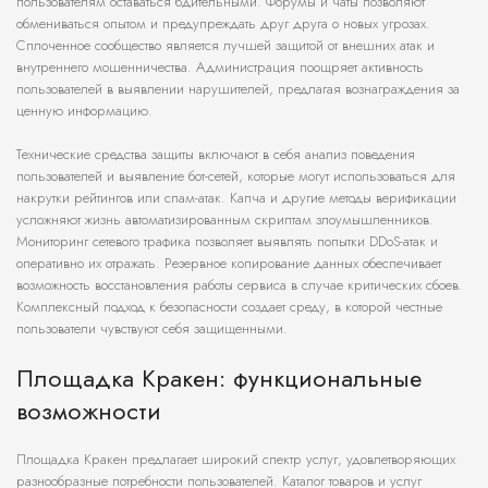
пользователям оставаться бдительными. Форумы и чаты позволяют
обмениваться опытом и предупреждать друг друга о новых угрозах.
Сплоченное сообщество является лучшей защитой от внешних атак и
внутреннего мошенничества. Администрация поощряет активность
пользователей в выявлении нарушителей, предлагая вознаграждения за
ценную информацию.
Технические средства защиты включают в себя анализ поведения
пользователей и выявление бот-сетей, которые могут использоваться для
накрутки рейтингов или спам-атак. Капча и другие методы верификации
усложняют жизнь автоматизированным скриптам злоумышленников.
Мониторинг сетевого трафика позволяет выявлять попытки DDoS-атак и
оперативно их отражать. Резервное копирование данных обеспечивает
возможность восстановления работы сервиса в случае критических сбоев.
Комплексный подход к безопасности создает среду, в которой честные
пользователи чувствуют себя защищенными.
Площадка Кракен: функциональные
возможности
Площадка Кракен предлагает широкий спектр услуг, удовлетворяющих
разнообразные потребности пользователей. Каталог товаров и услуг