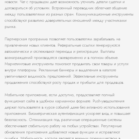
новости. Чат с продавцом дает возможность уточнить детали сделки и
договориться об условиях. Встроенный переводчик облегчает общение
между пользователями из разных стран. Коммуникационные инструменты
способствуют развитию доверительных отношений между участниками
рынка.
Партнерская программа позволяет пользователям зарабатывать на
привлечении новых клиентов. Реферальные ссылки генерируются
автоматически и отслеживают переходы и регистрации. Выплаты
вознаграждений производятся своевременно и в полном объеме.
Маркетинговые инструменты помогают продвигать свои товары и услуги
внутри платформы. Рекламные баннеры и выделения в каталоге
увеличивают видимость предложений. Эффективные инструменты
продвижения способствуют росту продаж и прибыли для продавцов.
Мобильное приложение, если доступно, предоставляет полный
функционал сайта в удобном карманном формате. Push-уведомления
держат пользователя в курсе событий даже без активного использования
приложения. Биометрическая аутентификация ускоряет вход и повышает
безопасность. Оптимизация под различные операционные системы
обеспечивает стабильную работу на любых устройствах. Регулярные
обновления приложения добавляют новые функции и исправляют
ошибки. Мобильность доступа является важным преимуществом в