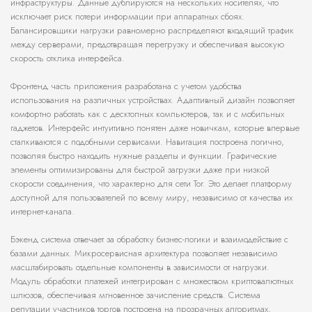
инфраструктуры. Данные дублируются на нескольких носителях, что
исключает риск потери информации при аппаратных сбоях.
Балансировщики нагрузки равномерно распределяют входящий трафик
между серверами, предотвращая перегрузку и обеспечивая высокую
скорость отклика интерфейса.
Фронтенд часть приложения разработана с учетом удобства
использования на различных устройствах. Адаптивный дизайн позволяет
комфортно работать как с десктопных компьютеров, так и с мобильных
гаджетов. Интерфейс интуитивно понятен даже новичкам, которые впервые
сталкиваются с подобными сервисами. Навигация построена логично,
позволяя быстро находить нужные разделы и функции. Графические
элементы оптимизированы для быстрой загрузки даже при низкой
скорости соединения, что характерно для сети Tor. Это делает платформу
доступной для пользователей по всему миру, независимо от качества их
интернет-канала.
Бэкенд система отвечает за обработку бизнес-логики и взаимодействие с
базами данных. Микросервисная архитектура позволяет независимо
масштабировать отдельные компоненты в зависимости от нагрузки.
Модуль обработки платежей интегрирован с множеством криптовалютных
шлюзов, обеспечивая мгновенное зачисление средств. Система
репутации участников торгов построена на прозрачных алгоритмах,