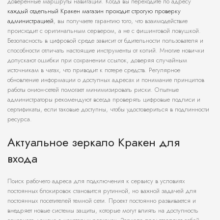
доверенные маршруты навигации. Когда вы переходите по адресу
каждый отдельный Кракен магазин проходит строгую проверку
администрацией
, вы получаете гарантию того, что взаимодействие
происходит с оригинальным сервером, а не с фишинговой ловушкой.
Безопасность в цифровой среде зависит от бдительности пользователя и
способности отличать настоящие инструменты от копий. Многие новички
допускают ошибки при сохранении ссылок, доверяя случайным
источникам в чатах, что приводит к потере средств. Регулярное
обновление информации о доступных адресах и понимание принципов
работы онион-сетей помогает минимизировать риски. Опытные
администраторы рекомендуют всегда проверять цифровые подписи и
сертификаты, если таковые доступны, чтобы удостовериться в подлинности
ресурса.
Актуальное зеркало Кракен для
входа
Поиск рабочего адреса для подключения к сервису в условиях
постоянных блокировок становится рутинной, но важной задачей для
постоянных посетителей темной сети. Проект постоянно развивается и
внедряет новые системы защиты, которые могут влиять на доступность