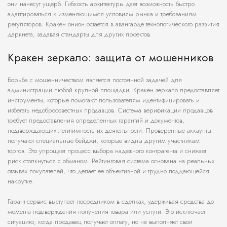
они нанесут ущерб. Гибкость архитектуры дает возможность быстро
адаптироваться к изменяющимся условиям рынка и требованиям
регуляторов. Кракен онион остается в авангарде технологического развития
даркнета, задавая стандарты для других проектов.
Кракен зеркало: защита от мошенников
Борьба с мошенничеством является постоянной задачей для
администрации любой крупной площадки. Кракен зеркало предоставляет
инструменты, которые помогают пользователям идентифицировать и
избегать недобросовестных продавцов. Система верификации продавцов
требует предоставления определенных гарантий и документов,
подтверждающих легитимность их деятельности. Проверенные аккаунты
получают специальные бейджи, которые видны другим участникам
торгов. Это упрощает процесс выбора надежного контрагента и снижает
риск столкнуться с обманом. Рейтинговая система основана на реальных
отзывах покупателей, что делает ее объективной и трудно поддающейся
накрутке.
Гарант-сервис выступает посредником в сделках, удерживая средства до
момента подтверждения получения товара или услуги. Это исключает
ситуацию, когда продавец получает оплату, но не выполняет свои