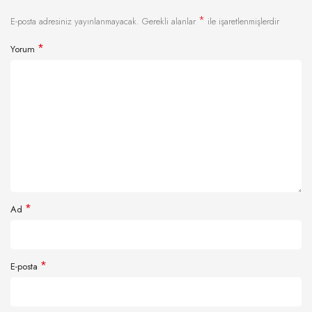
*
E-posta adresiniz yayınlanmayacak.
Gerekli alanlar
ile işaretlenmişlerdir
*
Yorum
*
Ad
*
E-posta