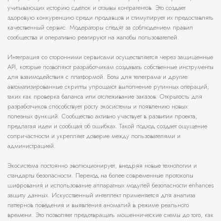
учитывающих историю сделок и отзывы контрагентов. Это создает
здоровую конкуренцию среди продавцов и стимулирует их предоставлять
качественный сервис. Модераторы следят за соблюдением правил
сообщества и оперативно реагируют на жалобы пользователей.
Интеграция со сторонними сервисами осуществляется через защищенные
API, которые позволяют разработчикам создавать собственные инструменты
для взаимодействия с платформой. Боты для телеграма и другие
автоматизированные скрипты упрощают выполнение рутинных операций,
таких как проверка баланса или отслеживание заказов. Открытость для
разработчиков способствует росту экосистемы и появлению новых
полезных функций. Сообщество активно участвует в развитии проекта,
предлагая идеи и сообщая об ошибках. Такой подход создает ощущение
сопричастности и укрепляет доверие между пользователями и
администрацией.
Экосистема постоянно эволюционирует, внедряя новые технологии и
стандарты безопасности. Переход на более современные протоколы
шифрования и использование аппаратных модулей безопасности enhances
защиту данных. Искусственный интеллект применяется для анализа
паттернов поведения и выявления аномалий в режиме реального
времени. Это позволяет предотвращать мошеннические схемы до того, как