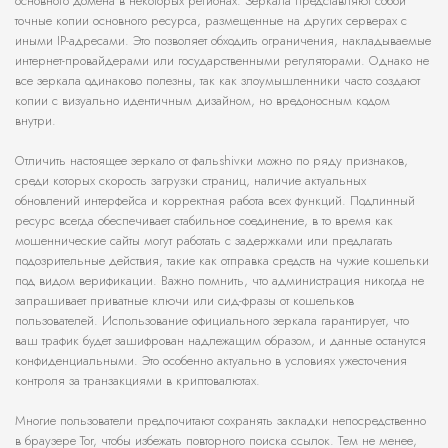
основного домена в некоторых регионах. Зеркала представляют собой
точные копии основного ресурса, размещенные на других серверах с
иными IP-адресами. Это позволяет обходить ограничения, накладываемые
интернет-провайдерами или государственными регуляторами. Однако не
все зеркала одинаково полезны, так как злоумышленники часто создают
копии с визуально идентичным дизайном, но вредоносным кодом
внутри.
Отличить настоящее зеркало от фальshivки можно по ряду признаков,
среди которых скорость загрузки страниц, наличие актуальных
обновлений интерфейса и корректная работа всех функций. Подлинный
ресурс всегда обеспечивает стабильное соединение, в то время как
мошеннические сайты могут работать с задержками или предлагать
подозрительные действия, такие как отправка средств на чужие кошельки
под видом верификации. Важно помнить, что администрация никогда не
запрашивает приватные ключи или сид-фразы от кошельков
пользователей. Использование официального зеркала гарантирует, что
ваш трафик будет зашифрован надлежащим образом, и данные останутся
конфиденциальными. Это особенно актуально в условиях ужесточения
контроля за транзакциями в криптовалютах.
Многие пользователи предпочитают сохранять закладки непосредственно
в браузере Tor, чтобы избежать повторного поиска ссылок. Тем не менее,