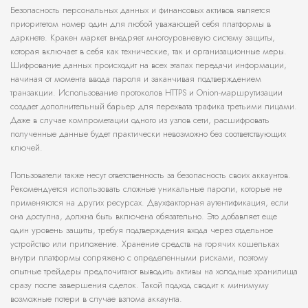
Безопасность персональных данных и финансовых активов является
приоритетом номер один для любой уважающей себя платформы в
даркнете. Кракен маркет внедряет многоуровневую систему защиты,
которая включает в себя как технические, так и организационные меры.
Шифрование данных происходит на всех этапах передачи информации,
начиная от момента ввода пароля и заканчивая подтверждением
транзакции. Использование протоколов HTTPS и Onion-маршрутизации
создает дополнительный барьер для перехвата трафика третьими лицами.
Даже в случае компрометации одного из узлов сети, расшифровать
полученные данные будет практически невозможно без соответствующих
ключей.
Пользователи также несут ответственность за безопасность своих аккаунтов.
Рекомендуется использовать сложные уникальные пароли, которые не
применяются на других ресурсах. Двухфакторная аутентификация, если
она доступна, должна быть включена обязательно. Это добавляет еще
один уровень защиты, требуя подтверждения входа через отдельное
устройство или приложение. Хранение средств на горячих кошельках
внутри платформы сопряжено с определенными рисками, поэтому
опытные трейдеры предпочитают выводить активы на холодные хранилища
сразу после завершения сделок. Такой подход сводит к минимуму
возможные потери в случае взлома аккаунта.