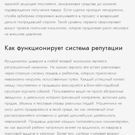
гарантий защищает покупателя, замораживая средства до момента
подтверждения получения товара. Если сделка проходит некорректно,
служба арбитража оперативно вмешивается в процесс и возвращает
деньги пострадавшей стороне. Такой уровень сервиса сформировал
вокруг проекта лояльное комьюнити, которое продолжает расти несмотря
на внешнее давление.
Как функционирует система репутации
Фундаментом доверия в любой теневой экономике является
репутационный механизм. На кракен зеркало этот аспект реализован
через сложную систему отзывов и рейтингов, которую практически
невозможно накрутить искусственным путем. Каждый успешный контакт
между покупателем и продавцом фиксируется в блокчейн-подобной
структуре журнала событий. Пользователи видят не просто абстрактные
звездочки, а детальную историю транзакций контрагента, включая даты
продаж, объемы и текстовые отзывы реальных людей. Мошенники не
могут долго продержаться в такой среде, так как негативный опыт
распространяется мгновенно и делает дальнейшую деятельность
невозможной. Продавцы дорожат каждым положительным комментарием,
так как высокий рейтинг напрямую влияет на видимость их товаров в
поисковой выдаче и каталогах. Более того, система учитывает возраст