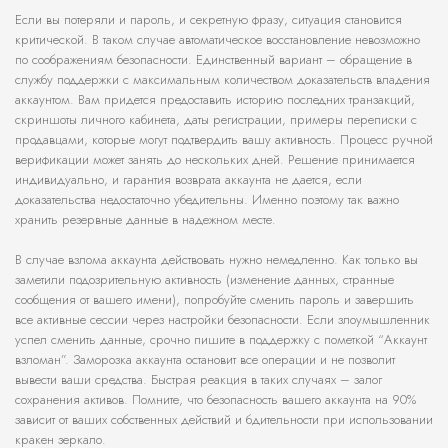
Если вы потеряли и пароль, и секретную фразу, ситуация становится
критической. В таком случае автоматическое восстановление невозможно
по соображениям безопасности. Единственный вариант – обращение в
службу поддержки с максимальным количеством доказательств владения
аккаунтом. Вам придется предоставить историю последних транзакций,
скриншоты личного кабинета, даты регистрации, примеры переписки с
продавцами, которые могут подтвердить вашу активность. Процесс ручной
верификации может занять до нескольких дней. Решение принимается
индивидуально, и гарантия возврата аккаунта не дается, если
доказательства недостаточно убедительны. Именно поэтому так важно
хранить резервные данные в надежном месте.
В случае взлома аккаунта действовать нужно немедленно. Как только вы
заметили подозрительную активность (изменение данных, странные
сообщения от вашего имени), попробуйте сменить пароль и завершить
все активные сессии через настройки безопасности. Если злоумышленник
успел сменить данные, срочно пишите в поддержку с пометкой “Аккаунт
взломан”. Заморозка аккаунта остановит все операции и не позволит
вывести ваши средства. Быстрая реакция в таких случаях – залог
сохранения активов. Помните, что безопасность вашего аккаунта на 90%
зависит от ваших собственных действий и бдительности при использовании
кракен зеркало.