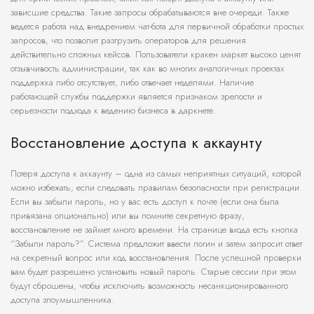
зависшие средства. Такие запросы обрабатываются вне очереди. Также
ведется работа над внедрением чат-бота для первичной обработки простых
запросов, что позволит разгрузить операторов для решения
действительно сложных кейсов. Пользователи кракен маркет высоко ценят
отзывчивость администрации, так как во многих аналогичных проектах
поддержка либо отсутствует, либо отвечает неделями. Наличие
работающей службы поддержки является признаком зрелости и
серьезности подхода к ведению бизнеса в даркнете.
Восстановление доступа к аккаунту
Потеря доступа к аккаунту – одна из самых неприятных ситуаций, которой
можно избежать, если следовать правилам безопасности при регистрации.
Если вы забыли пароль, но у вас есть доступ к почте (если она была
привязана опционально) или вы помните секретную фразу,
восстановление не займет много времени. На странице входа есть кнопка
“Забыли пароль?”. Система предложит ввести логин и затем запросит ответ
на секретный вопрос или код восстановления. После успешной проверки
вам будет разрешено установить новый пароль. Старые сессии при этом
будут сброшены, чтобы исключить возможность несанкционированного
доступа злоумышленника.