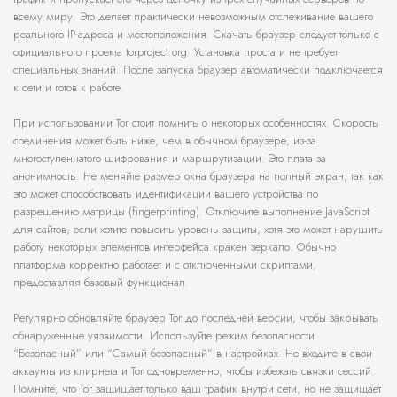
всему миру. Это делает практически невозможным отслеживание вашего
реального IP-адреса и местоположения. Скачать браузер следует только с
официального проекта torproject.org. Установка проста и не требует
специальных знаний. После запуска браузер автоматически подключается
к сети и готов к работе.
При использовании Tor стоит помнить о некоторых особенностях. Скорость
соединения может быть ниже, чем в обычном браузере, из-за
многоступенчатого шифрования и маршрутизации. Это плата за
анонимность. Не меняйте размер окна браузера на полный экран, так как
это может способствовать идентификации вашего устройства по
разрешению матрицы (fingerprinting). Отключите выполнение JavaScript
для сайтов, если хотите повысить уровень защиты, хотя это может нарушить
работу некоторых элементов интерфейса кракен зеркало. Обычно
платформа корректно работает и с отключенными скриптами,
предоставляя базовый функционал.
Регулярно обновляйте браузер Tor до последней версии, чтобы закрывать
обнаруженные уязвимости. Используйте режим безопасности
“Безопасный” или “Самый безопасный” в настройках. Не входите в свои
аккаунты из клирнета и Tor одновременно, чтобы избежать связки сессий.
Помните, что Tor защищает только ваш трафик внутри сети, но не защищает