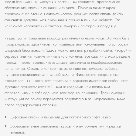
входят базы данных, доступы к различным сервисам, программное
обеспечение, ключи активации и скрипты. Покупка таких товаров
происходит мгновенно в автоматическом режиме: после оплаты файлы
становятся доступны для скачивания прямо в личном кабинете. Это
исключает человеческий фактор и задержки со стороны продавца.
Раздел услуг предлагает помощь различных специалистов. Это могут быть
программисты, дизайнеры, копирайтеры или консультанты по вопросам
цифровой безопасности. Здесь можно заказать разработку сайта, настройку
сервера или написание уникального контента. Все сделки в этом разделе
проходят через гаранта, что защищает заказчика от недобросовестного
исполнения. Отзывы о конкретных исполнителях помогают выбрать
лучшего специалиста для вашей задачи. Физические товары также
представлены широко, хотя логистика в даркнете имеет свои особенности.
Доставка осуществляется тайными закладками или почтовыми
отправлениями с соблюдением всех мер конспирации. Трек-номера и
инструкции по поиску передаются покупателю в зашифрованном виде
после подтверждения отправки.
Цифровые ключи и лицензии для популярного софта и игр.
Образовательные материалы, курсы и электронные книги редкой
тематики.