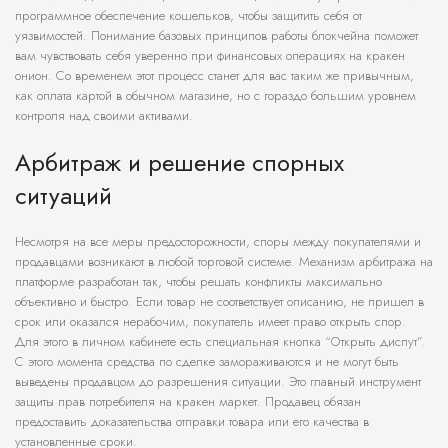
программное обеспечение кошельков, чтобы защитить себя от
уязвимостей. Понимание базовых принципов работы блокчейна поможет
вам чувствовать себя уверенно при финансовых операциях на кракен
онион. Со временем этот процесс станет для вас таким же привычным,
как оплата картой в обычном магазине, но с гораздо большим уровнем
контроля над своими активами.
Арбитраж и решение спорных
ситуаций
Несмотря на все меры предосторожности, споры между покупателями и
продавцами возникают в любой торговой системе. Механизм арбитража на
платформе разработан так, чтобы решать конфликты максимально
объективно и быстро. Если товар не соответствует описанию, не пришел в
срок или оказался нерабочим, покупатель имеет право открыть спор.
Для этого в личном кабинете есть специальная кнопка “Открыть диспут”.
С этого момента средства по сделке замораживаются и не могут быть
выведены продавцом до разрешения ситуации. Это главный инструмент
защиты прав потребителя на кракен маркет. Продавец обязан
предоставить доказательства отправки товара или его качества в
установленные сроки.