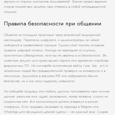
зеркало со стороны миллионов пользователей. Знание правил ведения
споров поможет вам защитить свои интересы в любой непредвиденной
ситуации.
Правила безопасности при общении
Общение на площадке происходит через встроенный защищенный
мессенджер. Переписка шифруется, и администраторы не читают
сообщения в превентивном порядке. Однако стоит помнить основные
правила цифровой гигиены. Никогда не переходите по ссылкам,
присланным собеседником, если вы не уверены в их безопасности. Это
может быть фишинг для кражи вашего пароля или заражения устройства
вредоносным ПО. Не скачивайте исполняемые файлы (.exe, .bat, .scr) от
незнакомых людей без предварительной проверки на антивирусах и в
песочницах. Документы в форматах PDF или изображения обычно
безопаснее, но и они могут содержать уязвимости.
Не сообщайте продавцу или любому другому пользователю свои личные
данные: реальное имя, адрес проживания, номер телефона, ссылки на
социальные сети. Вся коммуникация должна оставаться в рамках
платформы. Если продавец настаивает на переходе в Telegram или
WhatsApp для обсуждения деталей сделки – это красный флаг. Скорее