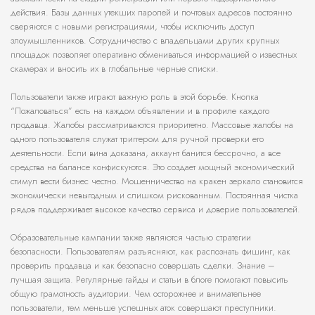
действия. Базы данных утекших паролей и почтовых адресов постоянно
сверяются с новыми регистрациями, чтобы исключить доступ
злоумышленников. Сотрудничество с владельцами других крупных
площадок позволяет оперативно обмениваться информацией о известных
скамерах и вносить их в глобальные черные списки.
Пользователи также играют важную роль в этой борьбе. Кнопка
“Пожаловаться” есть на каждом объявлении и в профиле каждого
продавца. Жалобы рассматриваются приоритетно. Массовые жалобы на
одного пользователя служат триггером для ручной проверки его
деятельности. Если вина доказана, аккаунт банится бессрочно, а все
средства на балансе конфискуются. Это создает мощный экономический
стимул вести бизнес честно. Мошенничество на кракен зеркало становится
экономически невыгодным и слишком рискованным. Постоянная чистка
рядов поддерживает высокое качество сервиса и доверие пользователей.
Образовательные кампании также являются частью стратегии
безопасности. Пользователям разъясняют, как распознать фишинг, как
проверить продавца и как безопасно совершать сделки. Знание –
лучшая защита. Регулярные гайды и статьи в блоге помогают повысить
общую грамотность аудитории. Чем осторожнее и внимательнее
пользователи, тем меньше успешных аток совершают преступники.