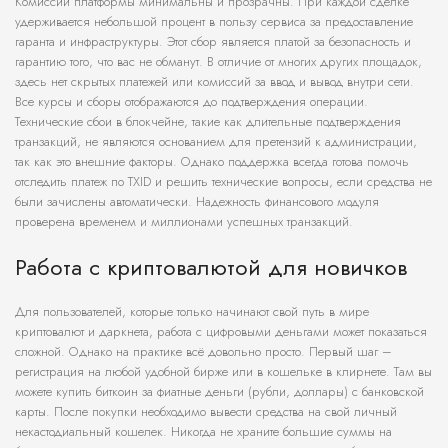
Комиссии платформы минимальны и прозрачны. При каждой сделке
удерживается небольшой процент в пользу сервиса за предоставление
гаранта и инфраструктуры. Этот сбор является платой за безопасность и
гарантию того, что вас не обманут. В отличие от многих других площадок,
здесь нет скрытых платежей или комиссий за ввод и вывод внутри сети.
Все курсы и сборы отображаются до подтверждения операции.
Технические сбои в блокчейне, такие как длительные подтверждения
транзакций, не являются основанием для претензий к администрации,
так как это внешние факторы. Однако поддержка всегда готова помочь
отследить платеж по TXID и решить технические вопросы, если средства не
были зачислены автоматически. Надежность финансового модуля
проверена временем и миллионами успешных транзакций.
Работа с криптовалютой для новичков
Для пользователей, которые только начинают свой путь в мире
криптовалют и даркнета, работа с цифровыми деньгами может показаться
сложной. Однако на практике всё довольно просто. Первый шаг –
регистрация на любой удобной бирже или в кошельке в клирнете. Там вы
можете купить биткоин за фиатные деньги (рубли, доллары) с банковской
карты. После покупки необходимо вывести средства на свой личный
некастодиальный кошелек. Никогда не храните большие суммы на