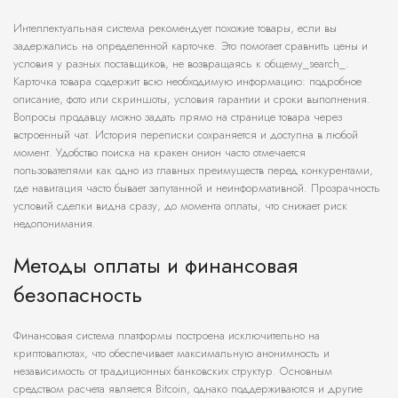
Интеллектуальная система рекомендует похожие товары, если вы
задержались на определенной карточке. Это помогает сравнить цены и
условия у разных поставщиков, не возвращаясь к общему_search_.
Карточка товара содержит всю необходимую информацию: подробное
описание, фото или скриншоты, условия гарантии и сроки выполнения.
Вопросы продавцу можно задать прямо на странице товара через
встроенный чат. История переписки сохраняется и доступна в любой
момент. Удобство поиска на кракен онион часто отмечается
пользователями как одно из главных преимуществ перед конкурентами,
где навигация часто бывает запутанной и неинформативной. Прозрачность
условий сделки видна сразу, до момента оплаты, что снижает риск
недопонимания.
Методы оплаты и финансовая
безопасность
Финансовая система платформы построена исключительно на
криптовалютах, что обеспечивает максимальную анонимность и
независимость от традиционных банковских структур. Основным
средством расчета является Bitcoin, однако поддерживаются и другие