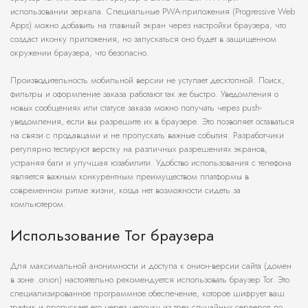
использовании зеркала. Специальные PWA-приложения (Progressive Web
Apps) можно добавить на главный экран через настройки браузера, что
создаст иконку приложения, но запускаться оно будет в защищенном
окружении браузера, что безопасно.
Производительность мобильной версии не уступает десктопной. Поиск,
фильтры и оформление заказа работают так же быстро. Уведомления о
новых сообщениях или статусе заказа можно получать через push-
уведомления, если вы разрешите их в браузере. Это позволяет оставаться
на связи с продавцами и не пропускать важные события. Разработчики
регулярно тестируют верстку на различных разрешениях экранов,
устраняя баги и улучшая юзабилити. Удобство использования с телефона
является важным конкурентным преимуществом платформы в
современном ритме жизни, когда нет возможности сидеть за
компьютером.
Использование Tor браузера
Для максимальной анонимности и доступа к онион-версии сайта (домен
в зоне .onion) настоятельно рекомендуется использовать браузер Tor. Это
специализированное программное обеспечение, которое шифрует ваш
трафик и пропускает его через цепочку из трех случайных серверов по