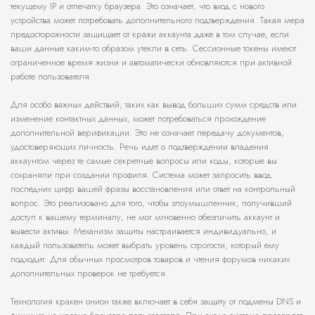
текущему IP и отпечатку браузера. Это означает, что вход с нового
устройства может потребовать дополнительного подтверждения. Такая мера
предосторожности защищает от кражи аккаунта даже в том случае, если
ваши данные каким-то образом утекли в сеть. Сессионные токены имеют
ограниченное время жизни и автоматически обновляются при активной
работе пользователя.
Для особо важных действий, таких как вывод больших сумм средств или
изменение контактных данных, может потребоваться прохождение
дополнительной верификации. Это не означает передачу документов,
удостоверяющих личность. Речь идет о подтверждении владения
аккаунтом через те самые секретные вопросы или коды, которые вы
сохраняли при создании профиля. Система может запросить ввод
последних цифр вашей фразы восстановления или ответ на контрольный
вопрос. Это реализовано для того, чтобы злоумышленник, получивший
доступ к вашему терминалу, не мог мгновенно обезличить аккаунт и
вывести активы. Механизм защиты настраивается индивидуально, и
каждый пользователь может выбрать уровень строгости, который ему
подходит. Для обычных просмотров товаров и чтения форумов никаких
дополнительных проверок не требуется.
Технология кракен онион также включает в себя защиту от подмены DNS и