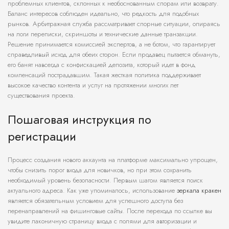
проблемных клиентов, склонных к необоснованным спорам или возврату.
Баланс интересов соблюден идеально, что редкость для подобных
рынков. Арбитражная служба рассматривает спорные ситуации, опираясь
на логи переписки, скриншоты и технические данные транзакции.
Решение принимается комиссией экспертов, а не ботом, что гарантирует
справедливый исход для обеих сторон. Если продавец пытается обмануть,
его банят навсегда с конфискацией депозита, который идет в фонд
компенсаций пострадавшим. Такая жесткая политика поддерживает
высокое качество контента и услуг на протяжении многих лет
существования проекта.
Пошаговая инструкция по
регистрации
Процесс создания нового аккаунта на платформе максимально упрощен,
чтобы снизить порог входа для новичков, но при этом сохранить
необходимый уровень безопасности. Первым шагом является поиск
актуального адреса. Как уже упоминалось, использование
зеркала кракен
является обязательным условием для успешного доступа без
перенаправлений на фишинговые сайты. После перехода по ссылке вы
увидите лаконичную страницу входа с полями для авторизации и