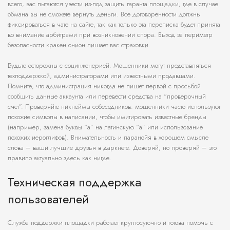
всего, вас пытаются увести из-под защиты гаранта площадки, где в случае
обмана вы не сможете вернуть деньги. Все договоренности должны
фиксироваться в чате на сайте, так как только эта переписка будет принята
во внимание арбитрами при возникновении спора. Выход за периметр
безопасности кракен онион лишает вас страховки.
Будьте осторожны с социнженерией. Мошенники могут представляться
техподдержкой, администраторами или известными продавцами.
Помните, что администрация никогда не пишет первой с просьбой
сообщить данные аккаунта или перевести средства на “проверочный
счет”. Проверяйте никнеймы собеседников: мошенники часто используют
похожие символы в написании, чтобы имитировать известные бренды
(например, замена буквы “а” на латинскую “a” или использование
похожих иероглифов). Внимательность и паранойя в хорошем смысле
слова – ваши лучшие друзья в даркнете. Доверяй, но проверяй – это
правило актуально здесь как нигде.
Техническая поддержка
пользователей
Служба поддержки площадки работает круглосуточно и готова помочь с