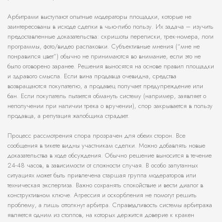
Арбитрами выступают опытные модераторы площадки, которые не
заинтересованы в исходе сделки в чью-либо пользу. Их задача – изучить
предоставленные доказательства: скришоты переписки, трек-номера, логи
программы, фото/видео распаковки. Субъективные мнения (“мне не
понравился цвет”) обычно не принимаются во внимание, если это не
было оговорено заранее. Решения выносятся на основе правил площадки
и здравого смысла. Если вина продавца очевидна, средства
возвращаются покупателю, а продавец получает предупреждение или
бан. Если покупатель пытается обмануть систему (например, заявляет о
неполучении при наличии трека о вручении), спор закрывается в пользу
продавца, а репутация жалобщика страдает.
Процесс рассмотрения спора прозрачен для обеих сторон. Все
сообщения в тикете видны участникам сделки. Можно добавлять новые
доказательства в ходе обсуждения. Обычно решение выносится в течение
24-48 часов, в зависимости от сложности случая. В особо запутанных
ситуациях может быть привлечена старшая группа модераторов или
техническая экспертиза. Важно сохранять спокойствие и вести диалог в
конструктивном ключе. Агрессия и оскорбления не помогут решить
проблему, а лишь оттолкнут арбитра. Справедливость системы арбитража
является одним из столпов, на которых держится доверие к кракен