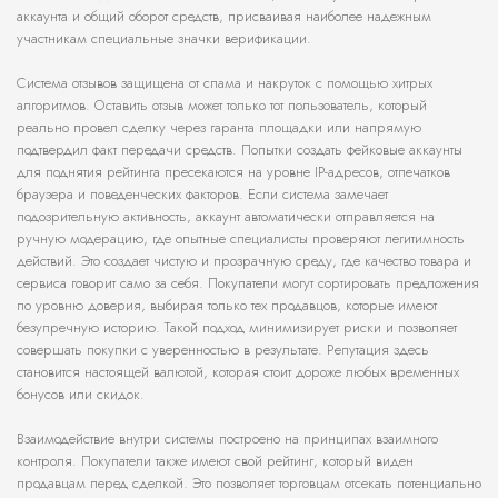
аккаунта и общий оборот средств, присваивая наиболее надежным
участникам специальные значки верификации.
Система отзывов защищена от спама и накруток с помощью хитрых
алгоритмов. Оставить отзыв может только тот пользователь, который
реально провел сделку через гаранта площадки или напрямую
подтвердил факт передачи средств. Попытки создать фейковые аккаунты
для поднятия рейтинга пресекаются на уровне IP-адресов, отпечатков
браузера и поведенческих факторов. Если система замечает
подозрительную активность, аккаунт автоматически отправляется на
ручную модерацию, где опытные специалисты проверяют легитимность
действий. Это создает чистую и прозрачную среду, где качество товара и
сервиса говорит само за себя. Покупатели могут сортировать предложения
по уровню доверия, выбирая только тех продавцов, которые имеют
безупречную историю. Такой подход минимизирует риски и позволяет
совершать покупки с уверенностью в результате. Репутация здесь
становится настоящей валютой, которая стоит дороже любых временных
бонусов или скидок.
Взаимодействие внутри системы построено на принципах взаимного
контроля. Покупатели также имеют свой рейтинг, который виден
продавцам перед сделкой. Это позволяет торговцам отсекать потенциально