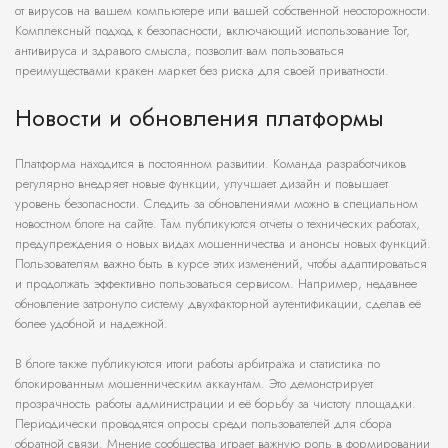
от вирусов на вашем компьютере или вашей собственной неосторожности.
Комплексный подход к безопасности, включающий использование Tor,
антивируса и здравого смысла, позволит вам пользоваться
преимуществами кракен маркет без риска для своей приватности.
Новости и обновления платформы
Платформа находится в постоянном развитии. Команда разработчиков
регулярно внедряет новые функции, улучшает дизайн и повышает
уровень безопасности. Следить за обновлениями можно в специальном
новостном блоге на сайте. Там публикуются отчеты о технических работах,
предупреждения о новых видах мошенничества и анонсы новых функций.
Пользователям важно быть в курсе этих изменений, чтобы адаптироваться
и продолжать эффективно пользоваться сервисом. Например, недавнее
обновление затронуло систему двухфакторной аутентификации, сделав её
более удобной и надежной.
В блоге также публикуются итоги работы арбитража и статистика по
блокированным мошенническим аккаунтам. Это демонстрирует
прозрачность работы администрации и её борьбу за чистоту площадки.
Периодически проводятся опросы среди пользователей для сбора
обратной связи. Мнение сообщества играет важную роль в формировании