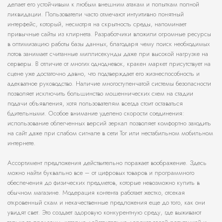
делает его устойчивым к любым внешним атакам и попыткам полной
ликвидации. Пользователи часто отмечают интуитивно понятный
интерфейс, который, несмотря на скрытность среды, напоминает
привычные сайты из клирнета. Разработчики вложили огромные ресурсы
в оптимизацию работы базы данных, благодаря чему поиск необходимых
лотов занимает считанные миллисекунды даже при высокой нагрузке на
серверы. В отличие от многих однодневок, кракен маркет присутствует на
сцене уже достаточно давно, что подтверждает его жизнеспособность и
адекватное руководство. Наличие многоступенчатой системы безопасности
позволяет исключить большинство мошеннических схем на стадии
подачи объявления, хотя пользователям всегда стоит оставаться
бдительными. Особое внимание уделено скорости соединения:
использование облегченных версий зеркал позволяет комфортно заходить
на сайт даже при слабом сигнале в сети Tor или нестабильном мобильном
интернете.
Ассортимент предложения действительно поражает воображение. Здесь
можно найти буквально все – от цифровых товаров и программного
обеспечения до физических предметов, которые невозможно купить в
обычном магазине. Модерация контента работает жестко, отсекая
откровенный скам и некачественные предложения еще до того, как они
увидят свет. Это создает здоровую конкурентную среду, где выживают