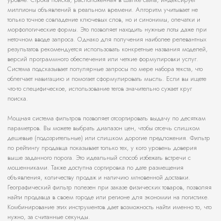
миллионы объявлений в реальном времени. Алгоритм учитывает не
только точное совпадение ключевых слов, но и синонимы, опечатки и
морфологические формы. Это позволяет находить нужные лоты даже при
неточном вводе запроса. Однако для получения наиболее релевантных
результатов рекомендуется использовать конкретные названия моделей,
версий программного обеспечения или четкие формулировки услуг.
Система подсказывает популярные запросы по мере набора текста, что
облегчает навигацию и помогает сформулировать мысль. Если вы ищете
что-то специфическое, использование тегов значительно сужает круг
поиска.
Мощная система фильтров позволяет отсортировать выдачу по десяткам
параметров. Вы можете выбрать диапазон цен, чтобы отсечь слишком
дешевые (подозрительные) или слишком дорогие предложения. Фильтр
по рейтингу продавца показывает только тех, у кого уровень доверия
выше заданного порога. Это идеальный способ избежать встречи с
мошенниками. Также доступна сортировка по дате размещения
объявления, количеству продаж и наличию мгновенной доставки.
Географический фильтр полезен при заказе физических товаров, позволяя
найти продавца в своем городе или регионе для экономии на логистике.
Комбинирование этих инструментов дает возможность найти именно то, что
нужно, за считанные секунды.