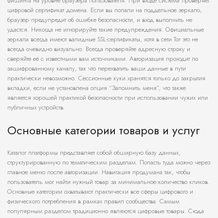
фишинга на уровне браузера пользователя. При входе система проверяет
цифровой сертификат домена. Если вы попали на поддельное зеркало,
браузер предупредит об ошибке безопасности, и вход выполнить не
удастся. Никогда не игнорируйте такие предупреждения. Официальные
зеркала всегда имеют валидные SSL-сертификаты, хотя в сети Tor это не
всегда очевидно визуально. Всегда проверяйте адресную строку и
сверяйте её с известными вам источниками. Авторизация проходит по
зашифрованному каналу, так что перехватить ваши данные в пути
практически невозможно. Сессионные куки хранятся только до закрытия
вкладки, если не установлена опция “Запомнить меня”, что также
является хорошей практикой безопасности при использовании чужих или
публичных устройств.
Основные категории товаров и услуг
Каталог платформы представляет собой обширную базу данных,
структурированную по тематическим разделам. Попасть туда можно через
главное меню после авторизации. Навигация продумана так, чтобы
пользователь мог найти нужный товар за минимальное количество кликов.
Основные категории охватывают практически все сферы цифрового и
физического потребления в рамках правил сообщества. Самым
популярным разделом традиционно являются цифровые товары. Сюда