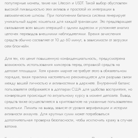
популярные монеты, такие как Litecoin и USDT. Такой выбор обусловлен
высокой ликвидностью этих активов и простотой их интеграции в
автоматические шлюзы. При пополнении баланса система генерирует
уникальный адрес кошелька для каждой транзакции. Это предотвращает
связывание всех ваших операций с одним адресом и усложняет анализ
цепочек переводов внешними наблюдателями. Время зачисления
средств обычно составляет от 10 до 60 минут, в зависимости от загрузки
сети блокчейн.
Для тех, кто ценит повышенную конфиденциальность, предусмотрена
возможность использования миксеров перед отправкой средств на
депозит площадки. Хотя кракен маркет не требует этого в обязательном
порядке, такая практика настоятельно рекомендуется для разрыва связи
между вашей личностью и активностями в даркнете. Внутренний баланс
пользователя отображается в долларах США для удобства восприятия, но
конвертация происходит по актуальному курсу в момент депозита. Вывод
средств также осуществляется в криптовалюте на указанные пользователем
кошельки. Лимиты на вывод зависят от уровня верификации и истории
активности аккаунта. Для крупных сумм может потребоваться
дополнительная проверка безопасности, чтобы исключить кражу в случае
взлома.