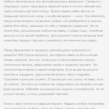
любыми техническими или организационными вопросами. Связаться с
оператором можно через форму обратной связи в личном кабинете или
через специальный тикет-систему. Время первого ответа обычно не
превышает нескольких часов, а в рабочее время – минут. Компетентность
сотрудников находится на высоком уровне: они разбираются в нюансах
работы блокчейна, навигации по сайту и правилах модерации. Это не
просто боты, рассылающие шаблонные ответы, а живые люди, способные
вникнуть в суть вашей проблемы. Для решения сложных вопросов тикет
может быть передан старшему специалисту или техническому отделу.
Перед обращением в поддержку рекомендуется ознакомиться с
разделом FAQ (Частые вопросы), где собраны ответы на большинство
типовых запросов. Там есть инструкции по восстановлению пароля,
пополнению баланса, оформлению заказа и правилам торговли. Это
сэкономит ваше время и время операторов. Если вы все же решили
написать в поддержку, формулируйте вопрос четко и подробно.
Приложите скриншоты ошибки, ID транзакции или ссылку на товар, если
это уместно. Чем больше контекста вы предоставите, тем быстрее и точнее
будет решение. Избегайте эмоциональных окрасок и оскорблений, это не
ускорит процесс, а лишь раздражает персонал.
Каналы связи постоянно совершенствуются. Введена система приоритетов
для критических проблем, таких как потеря доступа к аккаунту или