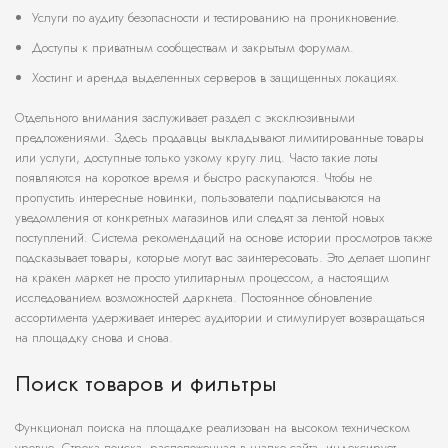
Услуги по аудиту безопасности и тестированию на проникновение.
Доступы к приватным сообществам и закрытым форумам.
Хостинг и аренда выделенных серверов в защищенных локациях.
Отдельного внимания заслуживает раздел с эксклюзивными
предложениями. Здесь продавцы выкладывают лимитированные товары
или услуги, доступные только узкому кругу лиц. Часто такие лоты
появляются на короткое время и быстро раскупаются. Чтобы не
пропустить интересные новинки, пользователи подписываются на
уведомления от конкретных магазинов или следят за лентой новых
поступлений. Система рекомендаций на основе истории просмотров также
подсказывает товары, которые могут вас заинтересовать. Это делает шопинг
на кракен маркет не просто утилитарным процессом, а настоящим
исследованием возможностей даркнета. Постоянное обновление
ассортимента удерживает интерес аудитории и стимулирует возвращаться
на площадку снова и снова.
Поиск товаров и фильтры
Функционал поиска на площадке реализован на высоком техническом
уровне. Строка поиска, расположенная в шапке сайта, индексирует