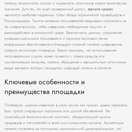
поэтому актуальность ссылок и надежность источников имеют критическое
значение. Для тех, кто ищет проверенный доступ,
зеркала кракен
являются наиболее надежным путем обхода ограничений провайдеров и
Роскомнадзора. Тысячи активных пользователей ежедневно полагаются на
эту инфраструктуру, чтобы совершать необходимые покупки и
взаимодействия в анонимной среде. Безопасность данных, сохранение
конфиденциальности пользователя и гарантия отсутствия утечек
информации обеспечиваются благодаря сложной системе шифрования,
которую использует платформа. Важно понимать, что использование
непроверенных ссылок может привести к потере средств или
компрометации аккаунта, поэтому обращение к официальным источникам
входа является золотым стандартом цифровой гигиены в сегменте.
Ключевые особенности и
преимущества площадки
Платформа, широко известная в узких кругах как кракен, давно перестала
быть просто очередным магазином или доской объявлений. Это
сложнейший технологический комплекс, объединяющий тысячи
продавцов и покупателей со всего русскоязычного сегмена. Архитектура
проекта построена на принципах максимальной децентрализации, что