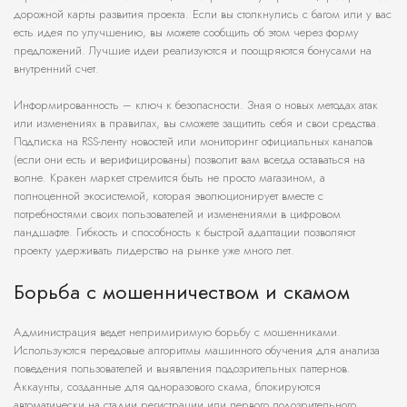
дорожной карты развития проекта. Если вы столкнулись с багом или у вас
есть идея по улучшению, вы можете сообщить об этом через форму
предложений. Лучшие идеи реализуются и поощряются бонусами на
внутренний счет.
Информированность – ключ к безопасности. Зная о новых методах атак
или изменениях в правилах, вы сможете защитить себя и свои средства.
Подписка на RSS-ленту новостей или мониторинг официальных каналов
(если они есть и верифицированы) позволит вам всегда оставаться на
волне. Кракен маркет стремится быть не просто магазином, а
полноценной экосистемой, которая эволюционирует вместе с
потребностями своих пользователей и изменениями в цифровом
ландшафте. Гибкость и способность к быстрой адаптации позволяют
проекту удерживать лидерство на рынке уже много лет.
Борьба с мошенничеством и скамом
Администрация ведет непримиримую борьбу с мошенниками.
Используются передовые алгоритмы машинного обучения для анализа
поведения пользователей и выявления подозрительных паттернов.
Аккаунты, созданные для одноразового скама, блокируются
автоматически на стадии регистрации или первого подозрительного