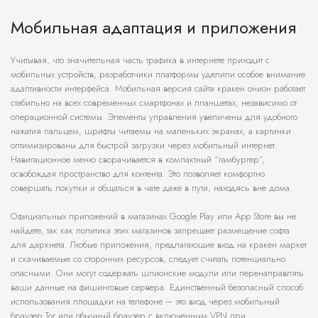
Мобильная адаптация и приложения
Учитывая, что значительная часть трафика в интернете приходит с
мобильных устройств, разработчики платформы уделили особое внимание
адаптивности интерфейса. Мобильная версия сайта кракен онион работает
стабильно на всех современных смартфонах и планшетах, независимо от
операционной системы. Элементы управления увеличены для удобного
нажатия пальцем, шрифты читаемы на маленьких экранах, а картинки
оптимизированы для быстрой загрузки через мобильный интернет.
Навигационное меню сворачивается в компактный “гамбургер”,
освобождая пространство для контента. Это позволяет комфортно
совершать покупки и общаться в чате даже в пути, находясь вне дома.
Официальных приложений в магазинах Google Play или App Store вы не
найдете, так как политика этих магазинов запрещает размещение софта
для даркнета. Любые приложения, предлагающие вход на кракен маркет
и скачиваемые со сторонних ресурсов, следует считать потенциально
опасными. Они могут содержать шпионские модули или перенаправлять
ваши данные на фишинговые сервера. Единственный безопасный способ
использования площадки на телефоне – это вход через мобильный
браузер Tor или обычный браузер с включенным VPN при