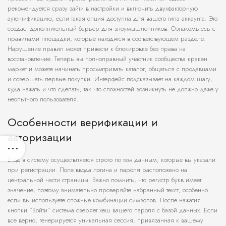
рекомендуется сразу зайти в настройки и включить двухфакторную
аутентификацию, если такая опция доступна для вашего типа аккаунта. Это
создаст дополнительный барьер для злоумышленников. Ознакомьтесь с
правилами площадки, которые находятся в соответствующем разделе.
Нарушение правил может привести к блокировке без права на
восстановление. Теперь вы полноправный участник сообщества кракен
маркет и можете начинать просматривать каталог, общаться с продавцами
и совершать первые покупки. Интерфейс подсказывает на каждом шагу,
куда нажать и что сделать, так что сложностей возникнуть не должно даже у
неопытного пользователя.
Особенности верификации и
авторизации
Вход в систему осуществляется строго по тем данным, которые вы указали
при регистрации. Поле ввода логина и пароля расположено на
центральной части страницы. Важно помнить, что регистр букв имеет
значение, поэтому внимательно проверяйте набранный текст, особенно
если вы используете сложные комбинации символов. После нажатия
кнопки “Войти” система сверяет хеш вашего пароля с базой данных. Если
все верно, генерируется уникальная сессия, привязанная к вашему