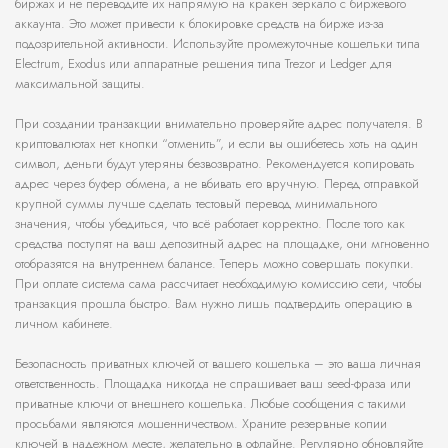
биржах и не переводите их напрямую на кракен зеркало с биржевого
аккаунта. Это может привести к блокировке средств на бирже из-за
подозрительной активности. Используйте промежуточные кошельки типа
Electrum, Exodus или аппаратные решения типа Trezor и Ledger для
максимальной защиты.
При создании транзакции внимательно проверяйте адрес получателя. В
криптовалютах нет кнопки “отменить”, и если вы ошибетесь хоть на один
символ, деньги будут утеряны безвозвратно. Рекомендуется копировать
адрес через буфер обмена, а не вбивать его вручную. Перед отправкой
крупной суммы лучше сделать тестовый перевод минимального
значения, чтобы убедиться, что всё работает корректно. После того как
средства поступят на ваш депозитный адрес на площадке, они мгновенно
отобразятся на внутреннем балансе. Теперь можно совершать покупки.
При оплате система сама рассчитает необходимую комиссию сети, чтобы
транзакция прошла быстро. Вам нужно лишь подтвердить операцию в
личном кабинете.
Безопасность приватных ключей от вашего кошелька – это ваша личная
ответственность. Площадка никогда не спрашивает ваш seed-фраза или
приватные ключи от внешнего кошелька. Любые сообщения с такими
просьбами являются мошенничеством. Храните резервные копии
ключей в надежном месте, желательно в офлайне. Регулярно обновляйте