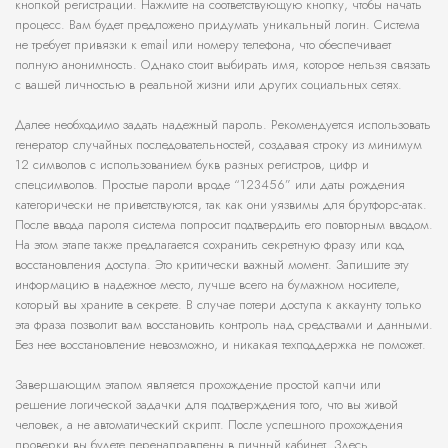
кнопкой регистрации. Нажмите на соответствующую кнопку, чтобы начать
процесс. Вам будет предложено придумать уникальный логин. Система
не требует привязки к email или номеру телефона, что обеспечивает
полную анонимность. Однако стоит выбирать имя, которое нельзя связать
с вашей личностью в реальной жизни или других социальных сетях.
Далее необходимо задать надежный пароль. Рекомендуется использовать
генератор случайных последовательностей, создавая строку из минимум
12 символов с использованием букв разных регистров, цифр и
спецсимволов. Простые пароли вроде “123456” или даты рождения
категорически не приветствуются, так как они уязвимы для брутфорс-атак.
После ввода пароля система попросит подтвердить его повторным вводом.
На этом этапе также предлагается сохранить секретную фразу или код
восстановления доступа. Это критически важный момент. Запишите эту
информацию в надежное место, лучше всего на бумажном носителе,
который вы храните в секрете. В случае потери доступа к аккаунту только
эта фраза позволит вам восстановить контроль над средствами и данными.
Без нее восстановление невозможно, и никакая техподдержка не поможет.
Завершающим этапом является прохождение простой капчи или
решение логической задачки для подтверждения того, что вы живой
человек, а не автоматический скрипт. После успешного прохождения
проверки вы будете перенаправлены в личный кабинет. Здесь