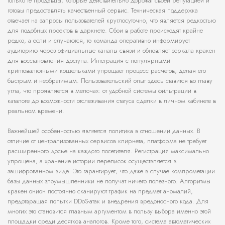
только те продавцы, которые действительно дорожат своей репутацией и
готовы предоставлять качественный сервис. Техническая поддержка
отвечает на запросы пользователей круглосуточно, что является редкостью
для подобных проектов в даркнете. Сбои в работе происходят крайне
редко, а если и случаются, то команда оперативно информирует
аудиторию через официальные каналы связи и обновляет зеркала кракен
для восстановления доступа. Интеграция с популярными
криптовалютными кошельками упрощает процесс расчетов, делая его
быстрым и необратимым. Пользовательский опыт здесь ставится во главу
угла, что проявляется в мелочах: от удобной системы фильтрации в
каталоге до возможности отслеживания статуса сделки в личном кабинете в
реальном времени.
Важнейшей особенностью является политика в отношении данных. В
отличие от централизованных сервисов клирнета, платформа не требует
расширенного досье на каждого посетителя. Регистрация максимально
упрощена, а хранение истории переписок осуществляется в
зашифрованном виде. Это гарантирует, что даже в случае компрометации
базы данных злоумышленники не получат ничего полезного. Алгоритмы
кракен онион постоянно сканируют трафик на предмет аномалий,
предотвращая попытки DDoS-атак и внедрения вредоносного кода. Для
многих это становится главным аргументом в пользу выбора именно этой
площадки среди десятков аналогов. Кроме того, система автоматических