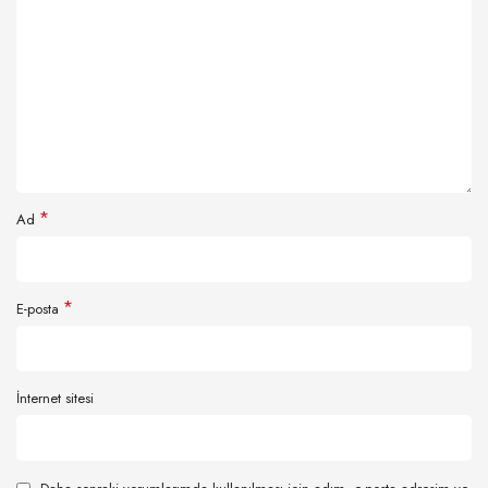
*
Ad
*
E-posta
İnternet sitesi