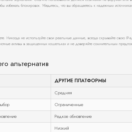
бы избежать блокировок. Убедитесь, что вы обращаетесь к надежным источник
нете. Никогда не используйте свои реальные данные, всегда скрывайте свою IP-
лютные активы в защищенных кошельках и не доверяйте сомнительным предло
его альтернатив
ДРУГИЕ ПЛАТФОРМЫ
Средняя
выбор
Ограниченные
новление
Редкое обновление
Низкий