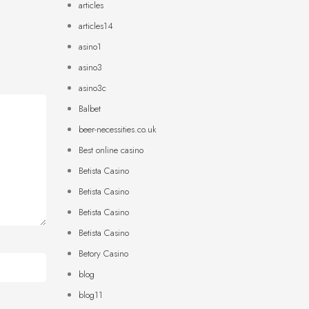
articles
articles14
asino1
asino3
asino3c
Balbet
beer-necessities.co.uk
Best online casino
Betista Casino
Betista Casino
Betista Casino
Betista Casino
Betory Casino
blog
blog11