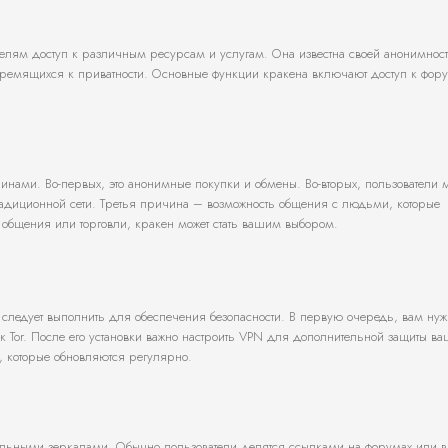
ателям доступ к различным ресурсам и услугам. Она известна своей анонимнос
 стремящихся к приватности. Основные функции кракена включают доступ к фор
нами. Во-первых, это анонимные покупки и обмены. Во-вторых, пользователи м
традиционной сети. Третья причина – возможность общения с людьми, которые
 общения или торговли, кракен может стать вашим выбором.
 следует выполнить для обеспечения безопасности. В первую очередь, вам нуж
к Tor. После его установки важно настроить VPN для дополнительной защиты в
н, которые обновляются регулярно.
туальными зеркалами. Обычно пользователи делятся ссылками на форумах или в