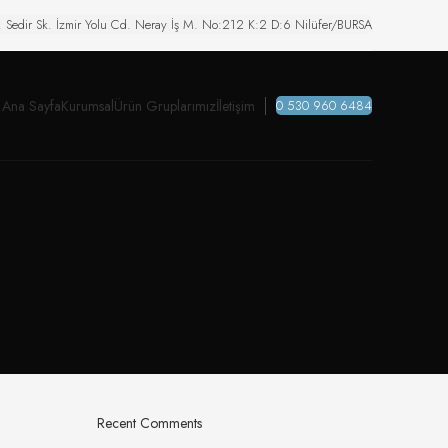
. Sedir Sk. İzmir Yolu Cd. Neray İş M. No:212 K:2 D:6 Nilüfer/BURSA
Ana Sayfa
Kurumsal
Ürün Gruplarımız
İletişim
0 530 960 6484
Recent Comments