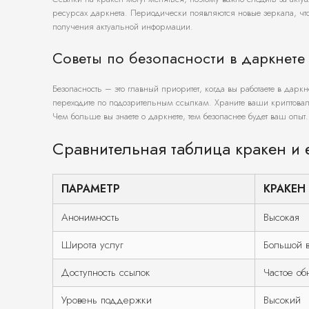
ресурсах даркнета. Периодически появляются новые зеркала, что
получения актуальной информации.
Советы по безопасности в даркнете
Безопасность – это главный приоритет, когда вы работаете в дарк
переходите по подозрительным ссылкам. Храните ваши криптова
Чем больше вы знаете о даркнете, тем безопаснее будет ваш опыт.
Сравнительная таблица кракен и 
ПАРАМЕТР
КРАКЕН
Анонимность
Высокая
Широта услуг
Большой 
Доступность ссылок
Частое об
Уровень поддержки
Высокий