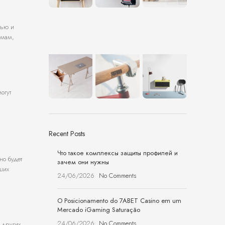
тью и
умам,
огут
Recent Posts
Что такое комплексы защиты профилей и
но будет
зачем они нужны
аших
24/06/2026
No Comments
O Posicionamento do 7ABET Casino em um
Mercado iGaming Saturação
24/06/2026
No Comments
 других