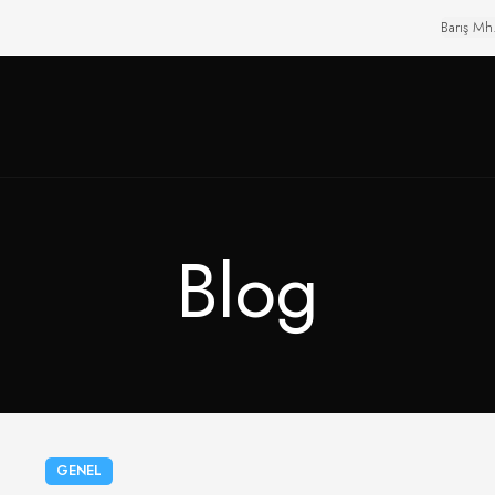
Barış Mh
Blog
GENEL