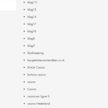
blog111
blog13
blog14
blog17
blog18
blog8
blog9
Bookkeeping
boujeerestaurantandbar.co.uk
British Casino
britsino casino
casino
Casino
casino en ligne fr
casino Nederland