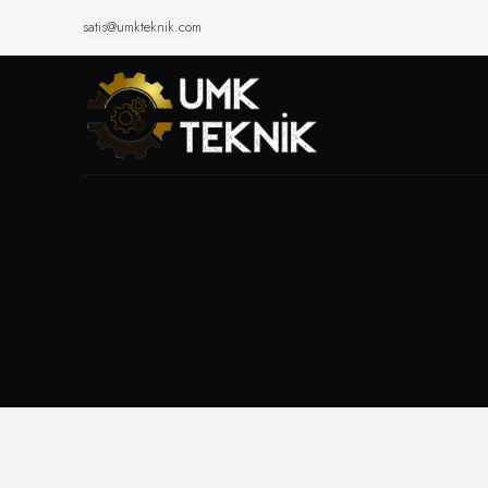
satis@umkteknik.com