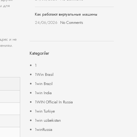
ам для
Как работают виртуальные машины
24/06/2026
No Comments
адрес и не
жениям.
Kategoriler
1
1Win Brasil
1win Brazil
1win India
1WIN Official In Russia
1win Turkiye
1win uzbekistan
1winRussia