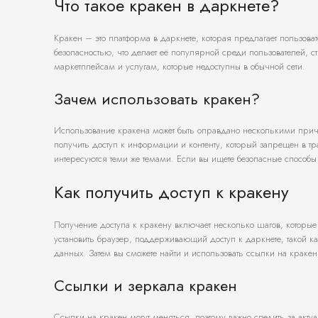
Что такое кракен в даркнете?
Кракен – это платформа в даркнете, которая предлагает пользов
безопасностью, что делает её популярной среди пользователей,
маркетплейсам и услугам, которые недоступны в обычной сети.
Зачем использовать кракен?
Использование кракена может быть оправдано несколькими причи
получить доступ к информации и контенту, который запрещен в 
интересуются теми же темами. Если вы ищете безопасные способы
Как получить доступ к кракену
Получение доступа к кракену включает несколько шагов, которые
установить браузер, поддерживающий доступ к даркнете, такой ка
данных. Затем вы сможете найти и использовать ссылки на краке
Ссылки и зеркала кракен
Ссылки на кракен могут меняться, поэтому важно следить за ак