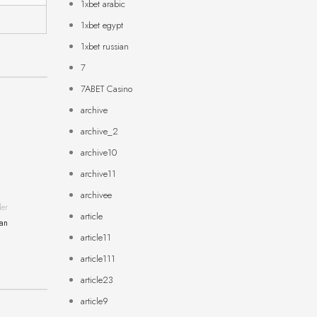
1xbet arabic
1xbet egypt
1xbet russian
7
7ABET Casino
archive
archive_2
archive10
archive11
archivee
der
article
can
article11
article111
article23
article9