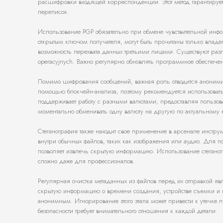
расшифровки входящей корреспонденции. Этот метод гарантирует
переписок.
Использование PGP обязательно при обмене чувствительной инфо
открытым ключом получателя, могут быть прочитаны только вла
возможность перехвата данных третьими лицами. Существуют разли
operacyjnych. Важно регулярно обновлять программное обеспеч
Помимо шифрования сообщений, важная роль отводится анонимиза
помощью блокчейн-анализа, поэтому рекомендуется использовать
поддерживает работу с разными валютами, предоставляя пользов
моментально обменивать одну валюту на другую по актуальному 
Стеганография также находит свое применение в арсенале инструм
внутри обычных файлов, таких как изображения или аудио. Для
позволяет извлечь скрытую информацию. Использование стеганог
сложно даже для профессионалов.
Регулярная очистка метаданных из файлов перед их отправкой яв
скрытую информацию о времени создания, устройстве съемки и г
анонимным. Игнорирование этого этапа может привести к утечке
безопасности требует внимательного отношения к каждой детали.