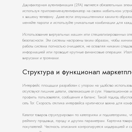
Двухфакторная аутентификация (2FA) является обязательным элем
используя приложение-аутентификатор на своем мобильном устрой
к вашему телефону. Даже если злоумышленники каким-то образом у
меняйте пароли и используйте уникальные комбинации для каждог
Использование виртуальных машин или специализированных опера
безопасности. Эти системы настроены таким образом, чтобы мини
работы система полностью очищается, не оставляя никаких следов 
информацией или проводит крупные финансовые операции. Изоля
вирусами и троянами.
Структура и функционал маркетпл
Интерфейс площадки разработан с упором на удобство использов
отсутствуют лишние детали, отвлекающие от сути. Навигационное
профиль пользователя, сообщения и баланс. Такой подход обусл
сеть Tor. Скорость отклика интерфейса критически важна для комф
Каталог товаров структурирован по категориям и подкатегориям, 
рейтингу продавца, городу и другим параметрам. Карточка товар
покупателей. Честность описания контролируется модерацией и с