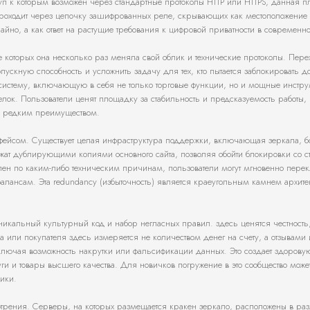
ступ к которым возможен через стандартные протоколы HTTP или HTTPS, данная 
к проходит через цепочку зашифрованных реле, скрывающих как местоположение
учайно, а как ответ на растущие требования к цифровой приватности в современ
е которых она несколько раз меняла свой облик и технические протоколы. Пере
ускную способность и усложнить задачу для тех, кто пытается заблокировать до
осистему, включающую в себя не только торговые функции, но и мощные инстр
ок. Пользователи ценят площадку за стабильность и предсказуемость работы, 
я редким преимуществом.
ерфейсом. Существует целая инфраструктура поддержки, включающая зеркала, б
жат дублирующими копиями основного сайта, позволяя обойти блокировки со с
упен по каким-либо техническим причинам, пользователи могут мгновенно пере
балансам. Эта redundancy (избыточность) является краеугольным камнем архите
икальный культурный код и набор негласных правил. здесь ценятся честность
 или покупателя здесь измеряется не количеством денег на счету, а отзывами 
сключая возможность накрутки или фальсификации данных. Это создает здорову
и и товары высшего качества. Для новичков погружение в это сообщество может
ики.
мотрения. Серверы, на которых размещается кракен зеркало, расположены в ра