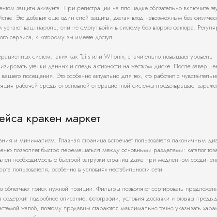
ентом защиты аккаунта. При регистрации на площадке обязательно включите эт
стве. Это добавит еще один слой защиты, делая вход невозможным без физическ
знают ваш пароль, они не смогут войти в систему без второго фактора. Регул
о сервиса, к которому вы имеете доступ.
ционных систем, таких как Tails или Whonix, значительно повышает уровень
мизировать утечки данных и следы активности на жестком диске. После заверше
вашего посещения. Это особенно актуально для тех, кто работает с чувствительн
ция рабочей среды от основной операционной системы предотвращает зараже
ейса кракен маркет
ания и минимализм. Главная страница встречает пользователя лаконичным диз
 меню позволяет быстро перемещаться между основными разделами: каталог тов
овлен необходимостью быстрой загрузки страниц даже при медленном соединен
орта пользователя, особенно в условиях нестабильности сети.
что облегчает поиск нужной позиции. Фильтры позволяют сортировать предложен
а содержит подробное описание, фотографии, условия доставки и отзывы преды
истемой жалоб, поэтому продавцы стараются максимально точно указывать хара