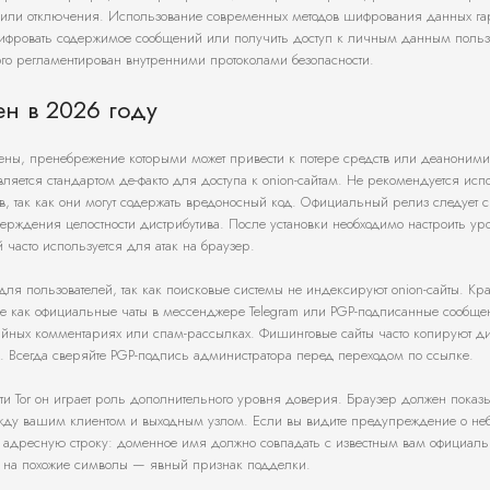
я или отключения. Использование современных методов шифрования данных гар
шифровать содержимое сообщений или получить доступ к личным данным польз
ого регламентирован внутренними протоколами безопасности.
н в 2026 году
иены, пренебрежение которыми может привести к потере средств или деаноними
вляется стандартом де-факто для доступа к onion-сайтам. Не рекомендуется исп
, так как они могут содержать вредоносный код. Официальный релиз следует с
верждения целостности дистрибутива. После установки необходимо настроить ур
й часто используется для атак на браузер.
 для пользователей, так как поисковые системы не индексируют onion-сайты. Кр
ие как официальные чаты в мессенджере Telegram или PGP-подписанные сообще
айных комментариях или спам-рассылках. Фишинговые сайты часто копируют д
. Всегда сверяйте PGP-подпись администратора перед переходом по ссылке.
ети Tor он играет роль дополнительного уровня доверия. Браузер должен показ
жду вашим клиентом и выходным узлом. Если вы видите предупреждение о не
ть адресную строку: доменное имя должно совпадать с известным вам официал
в на похожие символы — явный признак подделки.