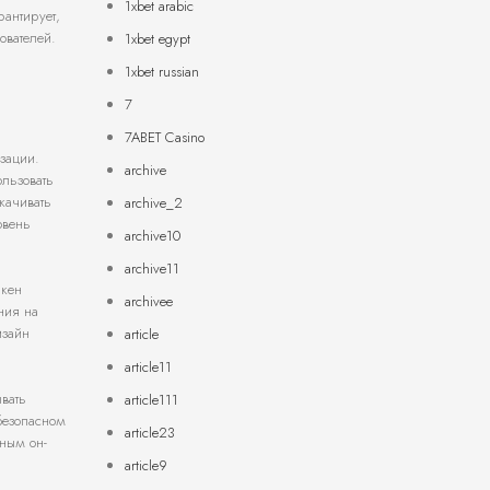
1xbet arabic
антирует,
ователей.
1xbet egypt
1xbet russian
7
7ABET Casino
зации.
archive
ользовать
качивать
archive_2
овень
archive10
archive11
акен
archivee
ния на
изайн
article
article11
ывать
article111
безопасном
article23
ьным он-
article9