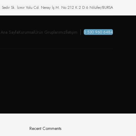
. Sedir Sk. İzmir Yolu Cd. Neray İş M. No:212 K:2 D:6 Nilüfer/BURSA
Ana Sayfa
Kurumsal
Ürün Gruplarımız
İletişim
0 530 960 6484
Recent Comments