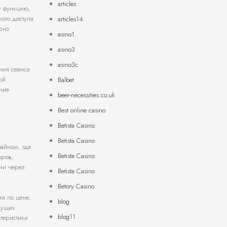
articles
у функцию,
ого доступа
articles14
ярно
asino1
asino3
asino3c
ния сеанса
ой
Balbet
ние
beer-necessities.co.uk
Best online casino
Betista Casino
Betista Casino
айном, где
Betista Casino
аров,
ии через
Betista Casino
Betory Casino
ия по цене,
blog
дущих
blog11
ктеристики