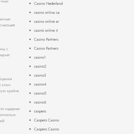
ичных
Casino Nederland
casino onlina ca
ванные
casino online ar
лючающее
casinò online it
Casino Partners
Casino Partners
ены с
маркет
casino1
casino2
casino3
общения
casino4
й ключ
орую крайне
casino5
casino6
то содержат
caspero
полностью
Caspero Casino
вой
Caspero Casino