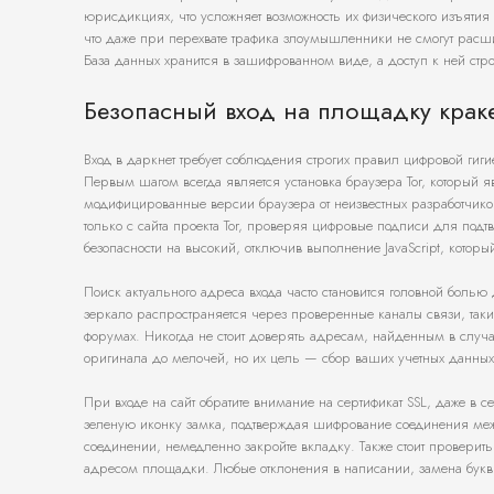
юрисдикциях, что усложняет возможность их физического изъяти
что даже при перехвате трафика злоумышленники не смогут рас
База данных хранится в зашифрованном виде, а доступ к ней стр
Безопасный вход на площадку краке
Вход в даркнет требует соблюдения строгих правил цифровой гиг
Первым шагом всегда является установка браузера Tor, который я
модифицированные версии браузера от неизвестных разработчиков
только с сайта проекта Tor, проверяя цифровые подписи для подт
безопасности на высокий, отключив выполнение JavaScript, которы
Поиск актуального адреса входа часто становится головной болью
зеркало распространяется через проверенные каналы связи, так
форумах. Никогда не стоит доверять адресам, найденным в случ
оригинала до мелочей, но их цель — сбор ваших учетных данных
При входе на сайт обратите внимание на сертификат SSL, даже в с
зеленую иконку замка, подтверждая шифрование соединения ме
соединении, немедленно закройте вкладку. Также стоит провери
адресом площадки. Любые отклонения в написании, замена бук