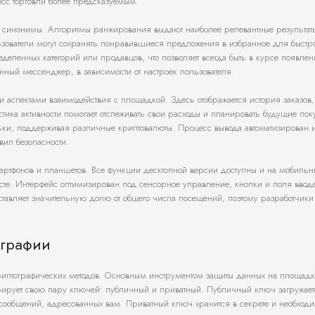
цесс торговли более предсказуемым.
и и синонимы. Алгоритмы ранжирования выдают наиболее релевантные результат
ьзователи могут сохранять понравившиеся предложения в избранное для быстро
деленных категорий или продавцов, что позволяет всегда быть в курсе появлен
нный мессенджер, в зависимости от настроек пользователя.
 аспектами взаимодействия с площадкой. Здесь отображается история заказов,
стика активности помогает отслеживать свои расходы и планировать будущие пок
ьки, поддерживая различные криптовалюты. Процесс вывода автоматизирован и
ил безопасности.
артфонов и планшетов. Все функции десктопной версии доступны и на мобильн
месте. Интерфейс оптимизирован под сенсорное управление, кнопки и поля ввод
ставляет значительную долю от общего числа посещений, поэтому разработчики
ографии
риптографических методов. Основным инструментом защиты данных на площадк
нерирует свою пару ключей: публичный и приватный. Публичный ключ загружает
ообщений, адресованных вам. Приватный ключ хранится в секрете и необход