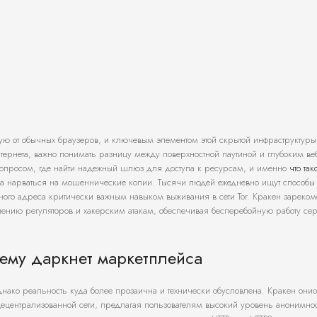
ую от обычных браузеров, и ключевым элементом этой скрытой инфраструктуры
интернета, важно понимать разницу между поверхностной паутиной и глубоким ве
вопросом, где найти надежный шлюз для доступа к ресурсам, и именно
что та
ка нарваться на мошеннические копии. Тысячи людей ежедневно ищут способы 
ьного адреса критически важным навыком выживания в сети Tor. Кракен зареко
авлению регуляторов и хакерским атакам, обеспечивая бесперебойную работу се
тему даркнет маркетплейса
ако реальность куда более прозаична и технически обусловлена. Кракен онио
 децентрализованной сети, предлагая пользователям высокий уровень анонимнос