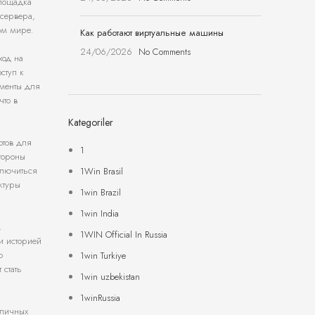
площадка
 сервера,
ном мире.
Как работают виртуальные машины
24/06/2026
No Comments
ход на
ступ к
ументы для
что в
Kategoriler
отов для
1
тороны
ключиться
1Win Brasil
ктуры
1win Brazil
1win India
,
1WIN Official In Russia
и историей
ю
1win Turkiye
 стать
1win uzbekistan
1winRussia
зличных