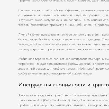
продукта. Это снижает количество споров и возвратов, делая про
Система поиска по сайту работает эффективно, учитывая опечатк
основываясь на популярности товара и репутации продавца. Пол
в будущем. Также доступна функция подписки на обновления опре
товаров. Уведомления приходят в личный кабинет или на привяза
Личный кабинет пользователя является центром управления всеми
баланс, настройки безопасности и переписка с продавцами. Стати
Раздел_withdraw позволяет выводить средства на внешние кошел
минимум времени, при условии соблюдения всех лимитов и прав
Мобильная версия сайта полностью адаптирована под экраны см
устройствах, что дает пользователям свободу действий в любом 
достаточный размер для удобного нажатия. Мобильный трафик со
особое внимание кроссплатформенной совместимости.
Инструменты анонимности и крипт
Анонимность в даркнете строится на использовании передовых к
шифрование PGP (Pretty Good Privacy). Каждый пользователь ге
профиль и используется другими участниками для шифрования с