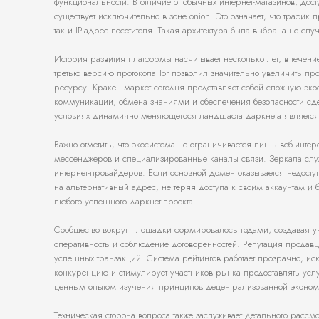
функциональности. В отличие от обычных интернет-магазинов, до
существует исключительно в зоне onion. Это означает, что трафи
так и IP-адрес посетителя. Такая архитектура была выбрана не сл
История развития платформы насчитывает несколько лет, в течени
третью версию протокола Tor позволил значительно увеличить проп
ресурсу. Кракен маркет сегодня представляет собой сложную эк
коммуникации, обмена знаниями и обеспечения безопасности сдел
условиях динамично меняющегося ландшафта даркнета являетс
Важно отметить, что экосистема не ограничивается лишь веб-инт
мессенджеров и специализированные каналы связи. Зеркала слу
интернет-провайдеров. Если основной домен оказывается недост
на альтернативный адрес, не теряя доступа к своим аккаунтам и 
любого успешного даркнет-проекта.
Сообщество вокруг площадки формировалось годами, создавая ун
оперативность и соблюдение договоренностей. Репутация продавца
успешных транзакций. Система рейтингов работает прозрачно, и
конкуренцию и стимулирует участников рынка предоставлять услуг
ценным опытом изучения принципов децентрализованной эконом
Техническая сторона вопроса также заслуживает детального расс