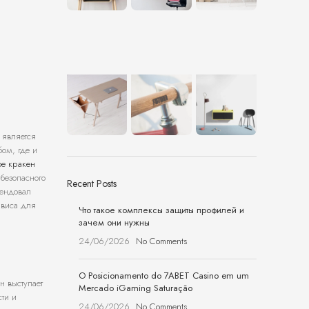
 является
бом, где и
кое кракен
безопасного
Recent Posts
мендовал
рвиса для
Что такое комплексы защиты профилей и
зачем они нужны
24/06/2026
No Comments
O Posicionamento do 7ABET Casino em um
н выступает
Mercado iGaming Saturação
ти и
24/06/2026
No Comments