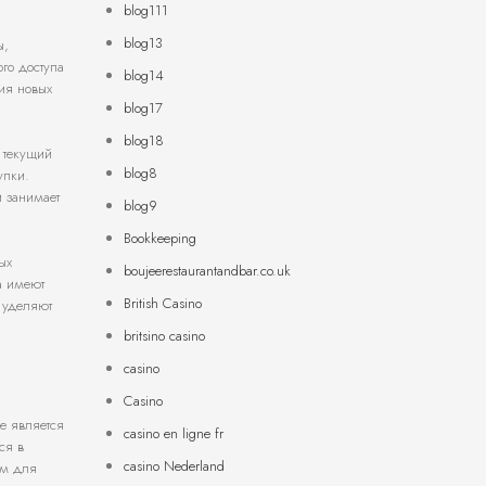
blog111
blog13
ы,
го доступа
blog14
ия новых
blog17
blog18
 текущий
blog8
упки.
 занимает
blog9
Bookkeeping
ых
boujeerestaurantandbar.co.uk
а имеют
British Casino
 уделяют
britsino casino
casino
Casino
е является
casino en ligne fr
ся в
casino Nederland
им для