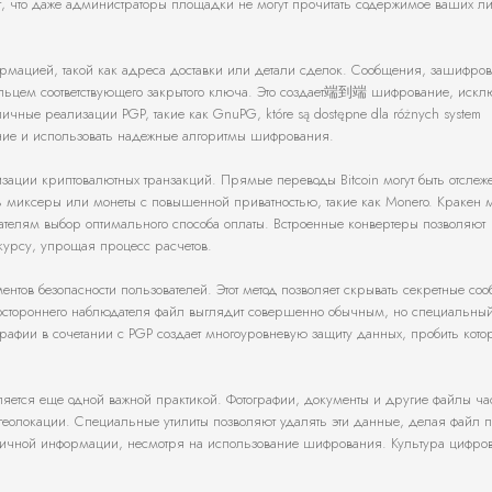
, что даже администраторы площадки не могут прочитать содержимое ваших л
рмацией, такой как адреса доставки или детали сделок. Сообщения, зашифро
дельцем соответствующего закрытого ключа. Это создает端到端 шифрование, иск
чные реализации PGP, такие как GnuPG, które są dostępne dla różnych system
ение и использовать надежные алгоритмы шифрования.
ции криптовалютных транзакций. Прямые переводы Bitcoin могут быть отслеж
 миксеры или монеты с повышенной приватностью, такие как Monero. Кракен 
ателям выбор оптимального способа оплаты. Встроенные конвертеры позволяют
курсу, упрощая процесс расчетов.
ентов безопасности пользователей. Этот метод позволяет скрывать секретные со
 постороннего наблюдателя файл выглядит совершенно обычным, но специальны
рафии в сочетании с PGP создает многоуровневую защиту данных, пробить кот
ляется еще одной важной практикой. Фотографии, документы и другие файлы час
еолокации. Специальные утилиты позволяют удалять эти данные, делая файл 
 личной информации, несмотря на использование шифрования. Культура цифро