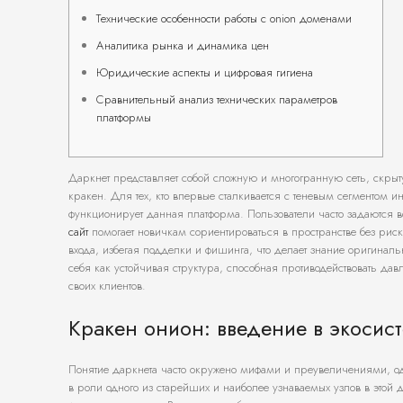
Технические особенности работы с onion доменами
Аналитика рынка и динамика цен
Юридические аспекты и цифровая гигиена
Сравнительный анализ технических параметров
платформы
Даркнет представляет собой сложную и многогранную сеть, скрыт
кракен. Для тех, кто впервые сталкивается с теневым сегментом 
функционирует данная платформа. Пользователи часто задаются 
сайт
помогает новичкам сориентироваться в пространстве без рис
входа, избегая подделки и фишинга, что делает знание оригинал
себя как устойчивая структура, способная противодействовать д
своих клиентов.
Кракен онион: введение в экосис
Понятие даркнета часто окружено мифами и преувеличениями, одн
в роли одного из старейших и наиболее узнаваемых узлов в этой