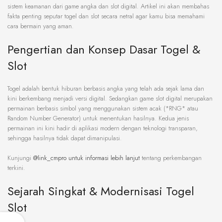
sistem keamanan dari game angka dan slot digital. Artikel ini akan membahas
fakta penting seputar togel dan slot secara netral agar kamu bisa memahami
cara bermain yang aman.
Pengertian dan Konsep Dasar Togel &
Slot
Togel adalah bentuk hiburan berbasis angka yang telah ada sejak lama dan
kini berkembang menjadi versi digital. Sedangkan game slot digital merupakan
permainan berbasis simbol yang menggunakan sistem acak (*RNG* atau
Random Number Generator) untuk menentukan hasilnya. Kedua jenis
permainan ini kini hadir di aplikasi modern dengan teknologi transparan,
sehingga hasilnya tidak dapat dimanipulasi.
Kunjungi
@link_cmpro untuk informasi lebih lanjut
tentang perkembangan
terkini.
Sejarah Singkat & Modernisasi Togel
Slot