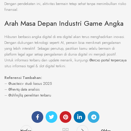
Dengan pendekatan ini, aktivitas bermain tetap sehat tanpa menimbulkan risiko
finansial.
Arah Masa Depan Industri Game Angka
Hiburan berbasis angka digital di era digital akan terus menghadirkan inovasi.
Dengan dukungan teknologi seperti AI, pemain bisa menikmati pengalaman
yang lebih interaktif. Sebagai penutup, pastikan kamu selalu bermain di
platform legal agar setiap pengalaman di dunia digital ini menjadi positif.
Untuk informasi terbaru dan update menarik, kunjungi
@ercxo portal terpercaya
situs informasi togel & slot digital terkini.
Referensi Tambahan:
–
@uactaicv studi kasus 2025
–
@hevtq data analisis
–
@shfmjllq penelitian terbaru
Newer
Older