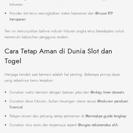
keluaran
Provider slot terus meningkatkan sistem keamanan dan
@niuce RTP
transparan
Tren ini menunjukkan bahwa industri hiburan angka terus beradaptasi untuk
memenuhi kebutuhan pengguna modern.
Cara Tetap Aman di Dunia Slot dan
Togel
Menjaga kendali saat bermain adalah hal penting. Beberapa prinsip dasar
yang sebaiknya kamu terapkan:
Gunakan waktu bermain dengan batasan jelas dan
@wkejy timer otomatis
Gunakan dana hiburan, bukan keuangan utama sesuai
@mduvaw panduan
financial
Pelajari aturan dan peluang setiap permainan di
@anmqkpa guide lengkap
Gunakan situs resmi dan terpercaya seperti
@xwgoo rekomendasi ahli