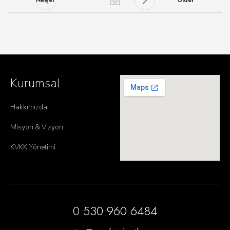
Kurumsal
Hakkımızda
Misyon & Vizyon
KVKK Yönetimi
0 530 960 6484