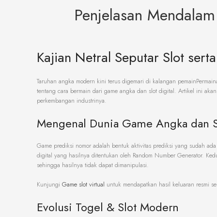
Penjelasan Mendalam 
Kajian Netral Seputar Slot sert
Taruhan angka modern kini terus digemari di kalangan pemainPermainan
tentang cara bermain dari game angka dan slot digital. Artikel ini a
perkembangan industrinya.
Mengenal Dunia Game Angka dan Sl
Game prediksi nomor adalah bentuk aktivitas prediksi yang sudah ada s
digital yang hasilnya ditentukan oleh Random Number Generator. Kedua 
sehingga hasilnya tidak dapat dimanipulasi.
Kunjungi
Game slot virtual
untuk mendapatkan hasil keluaran resmi sepu
Evolusi Togel & Slot Modern