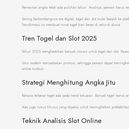
Permainan angka telah ada puluhan tahun. Awalnya, pemain harus mengi
Seiring berkembangnya era digital, togel dan slot mulai beralih ke 
Transformasi ini membuat minat togel kian besar di seluruh dunia.
Tren Togel dan Slot 2025
Tahun 2025 menghadirkan banyak inovasi untuk togel dan slot. Pasar
Situs modern menyediakan promosi, sehingga pemain dapat meningkat
online tumbuh.
Strategi Menghitung Angka Jitu
Rahasia terbesar togel ada pada trend keluaran. Banyak togel mania 
Ada juga rumus khusus yang dipakai untuk meningkatkan probabilitas.
Teknik Analisis Slot Online