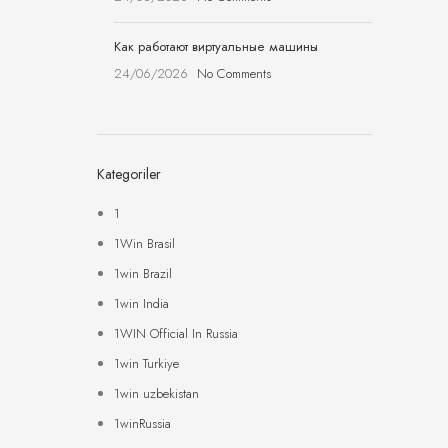
Как работают виртуальные машины
24/06/2026
No Comments
Kategoriler
1
1Win Brasil
1win Brazil
1win India
1WIN Official In Russia
1win Turkiye
1win uzbekistan
1winRussia