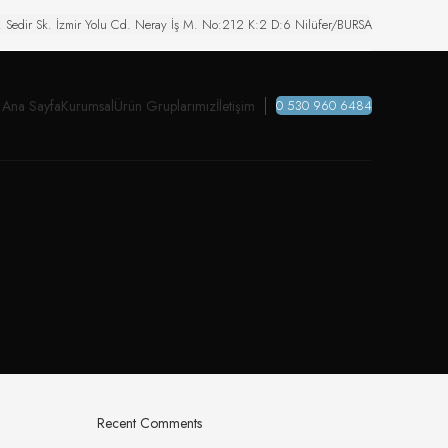
. Sedir Sk. İzmir Yolu Cd. Neray İş M. No:212 K:2 D:6 Nilüfer/BURSA
Ana Sayfa
Kurumsal
Ürün Gruplarımız
İletişim
0 530 960 6484
Recent Comments