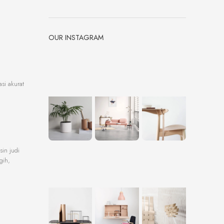
OUR INSTAGRAM
si akurat
sin judi
gih,