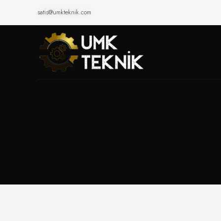
satis@umkteknik.com