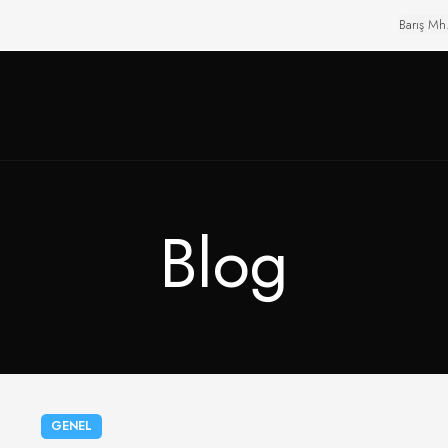
Barış Mh
Blog
GENEL