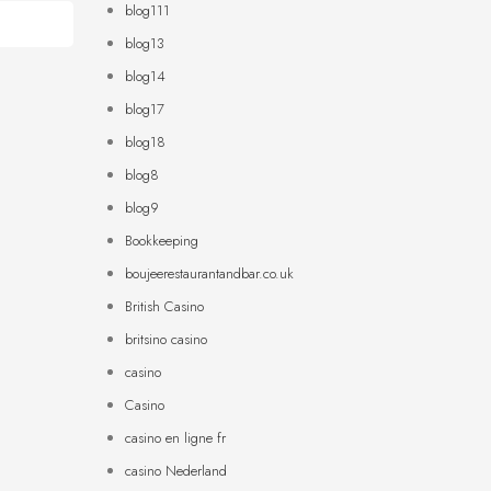
blog111
blog13
blog14
blog17
blog18
blog8
blog9
Bookkeeping
boujeerestaurantandbar.co.uk
British Casino
britsino casino
casino
Casino
casino en ligne fr
casino Nederland