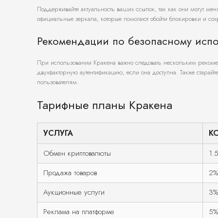
Поддерживайте актуальность ваших ссылок, так как они могут мен
официальные зеркала, которые помогают обойти блокировки и сох
Рекомендации по безопасному исп
При использовании Кракена важно следовать нескольким рекоме
двухфакторную аутентификацию, если она доступна. Также старай
пользователям.
Тарифные планы Кракена
УСЛУГА
К
Обмен криптовалюты
1.
Продажа товаров
2%
Аукционные услуги
3%
Реклама на платформе
5%