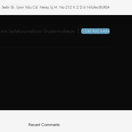
. Sedir Sk. İzmir Yolu Cd. Neray İş M. No:212 K:2 D:6 Nilüfer/BURSA
Ana Sayfa
Kurumsal
Ürün Gruplarımız
İletişim
0 530 960 6484
Recent Comments