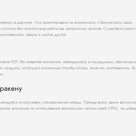
латформ в даркнете. Она ориентирована на анонимность и безопасность своих
и услугами без прямого вмешательства центральных органов. Существуют разли
криптовалюты, товары и многое другое.
стеме P2P. Это позволяет исключить необходимость в посредниках, обеспечив 
ать продукты, используя анонимные способы оплаты, такие как криптовалюты. В
ых.
Кракену
мендуется использовать специфические методы. Прежде всего, важно воспольз
обратить внимание на использование виртуальных частных сетей (VPN), что добав