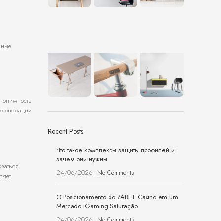
чные
анонимность
се операции
Recent Posts
Что такое комплексы защиты профилей и
зачем они нужны
оваться
24/06/2026
No Comments
ляет
O Posicionamento do 7ABET Casino em um
Mercado iGaming Saturação
24/06/2026
No Comments