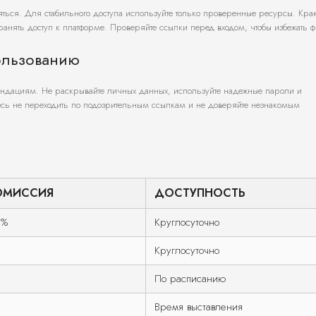
яться. Для стабильного доступа используйте только проверенные ресурсы. Кра
ранять доступ к платформе. Проверяйте ссылки перед входом, чтобы избежать 
ользованию
ндациям. Не раскрывайте личных данных, используйте надежные пароли и
тесь не переходить по подозрительным ссылкам и не доверяйте незнакомым
ОМИССИЯ
ДОСТУПНОСТЬ
5%
Круглосуточно
Круглосуточно
По расписанию
Время выставления