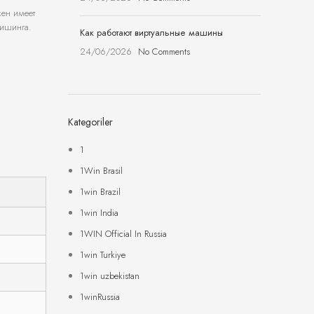
кен имеет
фишинга.
Как работают виртуальные машины
24/06/2026
No Comments
Kategoriler
1
1Win Brasil
1win Brazil
1win India
1WIN Official In Russia
1win Turkiye
1win uzbekistan
1winRussia