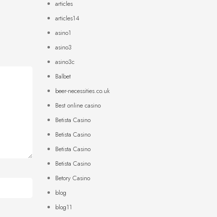
articles
articles14
asino1
asino3
asino3c
Balbet
beer-necessities.co.uk
Best online casino
Betista Casino
Betista Casino
Betista Casino
Betista Casino
Betory Casino
blog
blog11