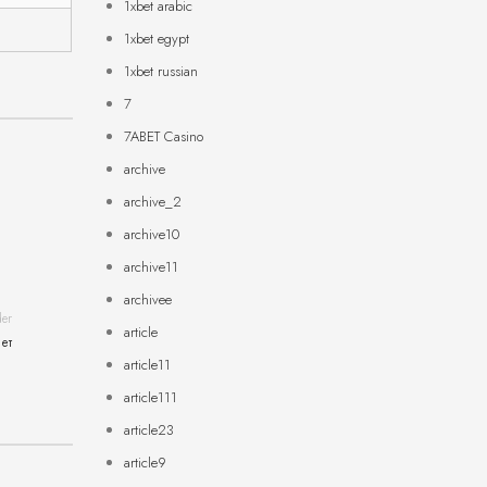
1xbet arabic
1xbet egypt
1xbet russian
7
7ABET Casino
archive
archive_2
archive10
archive11
archivee
der
article
ет
article11
article111
article23
article9