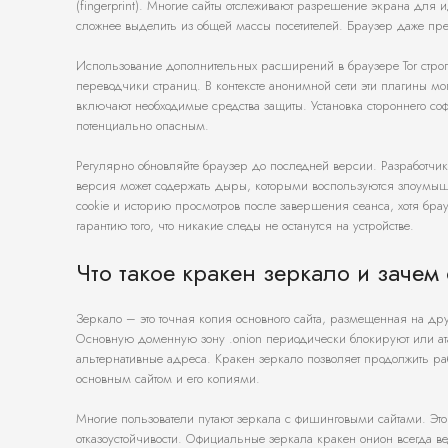
(fingerprint). Многие сайты отслеживают разрешение экрана для 
сложнее выделить из общей массы посетителей. Браузер даже пр
Использование дополнительных расширений в браузере Tor стр
переводчики страниц. В контексте анонимной сети эти плагины мо
включают необходимые средства защиты. Установка стороннего соф
потенциально опасным.
Регулярно обновляйте браузер до последней версии. Разработчик
версия может содержать дыры, которыми воспользуются злоумыш
cookie и историю просмотров после завершения сеанса, хотя брау
гарантию того, что никакие следы не останутся на устройстве.
Что такое кракен зеркало и заче
Зеркало – это точная копия основного сайта, размещенная на д
Основную доменную зону .onion периодически блокируют или ат
альтернативные адреса. Кракен зеркало позволяет продолжить ра
основным сайтом и его копиями.
Многие пользователи путают зеркала с фишинговыми сайтами. Эт
отказоустойчивости. Официальные зеркала кракен онион всегда ве