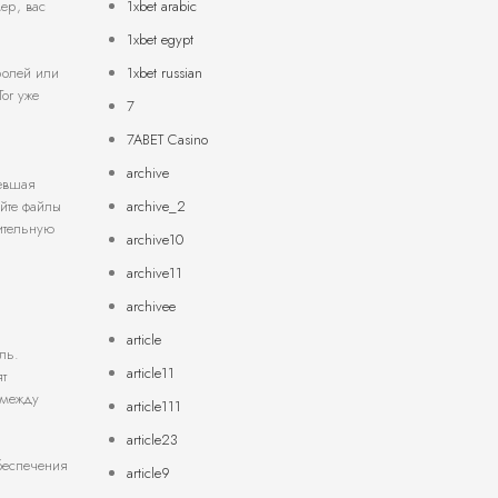
1xbet arabic
ер, вас
1xbet egypt
1xbet russian
ролей или
or уже
7
7ABET Casino
archive
ревшая
archive_2
йте файлы
нительную
archive10
archive11
archivee
article
ль.
article11
т
 между
article111
article23
беспечения
article9