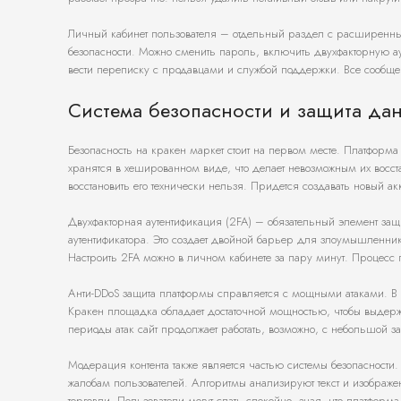
Личный кабинет пользователя – отдельный раздел с расширенны
безопасности. Можно сменить пароль, включить двухфакторную а
вести переписку с продавцами и службой поддержки. Все сообще
Система безопасности и защита да
Безопасность на кракен маркет стоит на первом месте. Платфор
хранятся в хешированном виде, что делает невозможным их восста
восстановить его технически нельзя. Придется создавать новый а
Двухфакторная аутентификация (2FA) – обязательный элемент защи
аутентификатора. Это создает двойной барьер для злоумышленнико
Настроить 2FA можно в личном кабинете за пару минут. Процесс п
Анти-DDoS защита платформы справляется с мощными атаками. В д
Кракен площадка обладает достаточной мощностью, чтобы выдержив
периоды атак сайт продолжает работать, возможно, с небольшой з
Модерация контента также является частью системы безопасност
жалобам пользователей. Алгоритмы анализируют текст и изображе
торговли. Пользователи могут спать спокойно, зная, что платформ