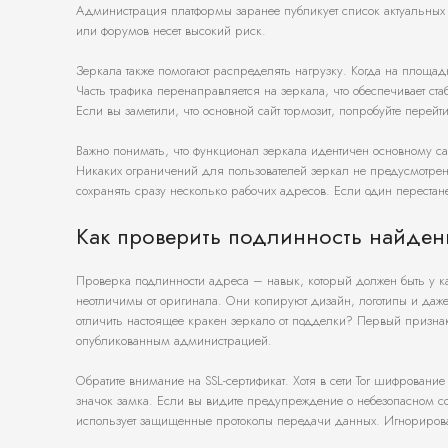
Администрация платформы заранее публикует список актуальных 
или форумов несет высокий риск.
Зеркала также помогают распределять нагрузку. Когда на площа
Часть трафика перенаправляется на зеркала, что обеспечивает ст
Если вы заметили, что основной сайт тормозит, попробуйте перейт
Важно понимать, что функционал зеркала идентичен основному сай
Никаких ограничений для пользователей зеркал не предусмотрен
сохранять сразу несколько рабочих адресов. Если один перестане
Как проверить подлинность найден
Проверка подлинности адреса – навык, который должен быть у к
неотличимы от оригинала. Они копируют дизайн, логотипы и даж
отличить настоящее кракен зеркало от подделки? Первый призн
опубликованным администрацией.
Обратите внимание на SSL-сертификат. Хотя в сети Tor шифрование
значок замка. Если вы видите предупреждение о небезопасном с
использует защищенные протоколы передачи данных. Игнорирова