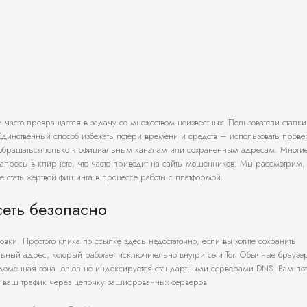
 часто превращается в задачу со множеством неизвестных. Пользователи сталки
динственный способ избежать потери времени и средств – использовать пров
 обращаться только к официальным каналам или сохраненным адресам. Многи
апросы в клирнете, что часто приводит на сайты мошенников. Мы рассмотрим,
е стать жертвой фишинга в процессе работы с платформой.
сеть безопасно
вки. Простого клика по ссылке здесь недостаточно, если вы хотите сохранить
ьный адрес, который работает исключительно внутри сети Tor. Обычные браузе
ак доменная зона .onion не индексируется стандартными серверами DNS. Вам по
 ваш трафик через цепочку зашифрованных серверов.