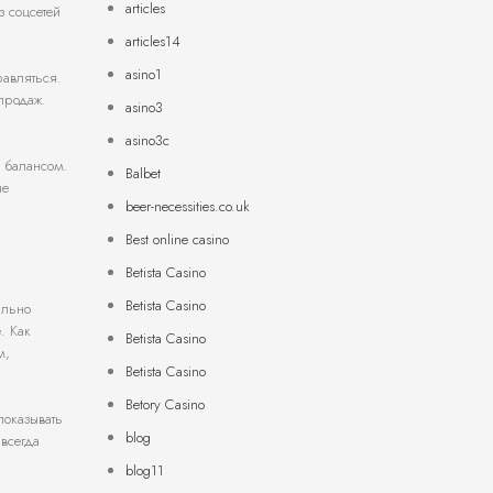
articles
 соцсетей
articles14
asino1
равляться.
спродаж.
asino3
asino3c
ь балансом.
Balbet
ше
beer-necessities.co.uk
Best online casino
Betista Casino
Betista Casino
ально
. Как
Betista Casino
м,
Betista Casino
Betory Casino
показывать
blog
всегда
blog11