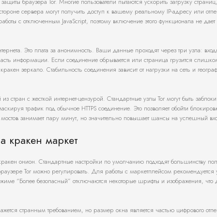
защиты браузера Tor. Многие пользователи пытаются ускорить загрузку страниц
 стороне сервера могут получить доступ к вашему реальному IP-адресу или отпе
аботы с отключенным JavaScript, поэтому включение этого функционала не дает
нтернета. Это плата за анонимность. Ваши данные проходят через три узла: вход
асть информации. Если соединение обрывается или страница грузится слишком
 кракен зеркало. Стабильность соединения зависит от нагрузки на сеть и геогра
из стран с жесткой интернет-цензурой. Стандартные узлы Tor могут быть заблок
маскируя трафик под обычное HTTPS соединение. Это позволяет обойти блокиров
 мостов занимает пару минут, но значительно повышает шансы на успешный вх
а кракен маркет
ракен онион. Стандартные настройки по умолчанию подходят большинству пол
в браузере Tor можно регулировать. Для работы с маркетплейсом рекомендуется 
режиме “Более безопасный” отключаются некоторые шрифты и изображения, что д
 кажется странным требованием, но размер окна является частью цифрового отпе