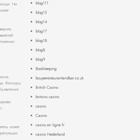
blog111
омощи. На
может
blog13
blog14
оверить
blog17
вателей
blog18
оложении
blog8
blog9
Bookkeeping
оиска.
boujeerestaurantandbar.co.uk
ца. Фильтры
British Casino
объявления.
britsino casino
дерево
casino
т.
.
Casino
casino en ligne fr
атель может
 репутации
casino Nederland