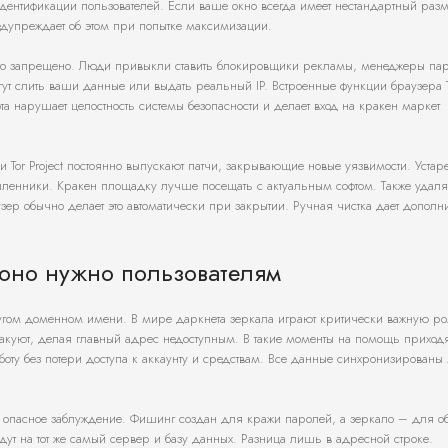
идентификации пользователей. Если ваше окно всегда имеет нестандартный разм
едупреждает об этом при попытке максимизации.
ого запрещено. Люди привыкли ставить блокировщики рекламы, менеджеры па
гут слить ваши данные или выдать реальный IP. Встроенные функции браузера T
та нарушает целостность системы безопасности и делает вход на кракен маркет
и Tor Project постоянно выпускают патчи, закрывающие новые уязвимости. Уста
ленники. Кракен площадку лучше посещать с актуальным софтом. Также удаля
зер обычно делает это автоматически при закрытии. Ручная чистка дает допол
м оно нужно пользователям
ругом доменном имени. В мире даркнета зеркала играют критически важную ро
акуют, делая главный адрес недоступным. В такие моменты на помощь приходя
боту без потери доступа к аккаунту и средствам. Все данные синхронизированы
о опасное заблуждение. Фишинг создан для кражи паролей, а зеркало – для о
дут на тот же самый сервер и базу данных. Разница лишь в адресной строке.