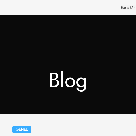
Barış Mh
Blog
GENEL