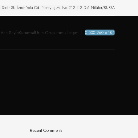
. Sedir Sk. İzmir Yolu Cd. Neray İş M. No:212 K:2 D:6 Nilüfer/BURSA
Ana Sayfa
Kurumsal
Ürün Gruplarımız
İletişim
0 530 960 6484
Recent Comments