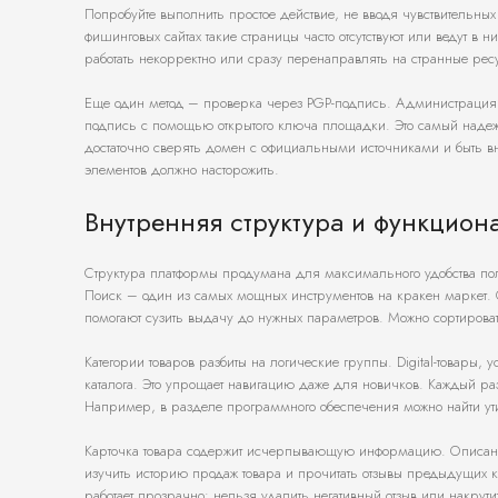
Попробуйте выполнить простое действие, не вводя чувствительн
фишинговых сайтах такие страницы часто отсутствуют или ведут в 
работать некорректно или сразу перенаправлять на странные рес
Еще один метод – проверка через PGP-подпись. Администрация ч
подпись с помощью открытого ключа площадки. Это самый надежны
достаточно сверять домен с официальными источниками и быть в
элементов должно насторожить.
Внутренняя структура и функцио
Структура платформы продумана для максимального удобства поль
Поиск – один из самых мощных инструментов на кракен маркет. 
помогают сузить выдачу до нужных параметров. Можно сортироват
Категории товаров разбиты на логические группы. Digital-товары,
каталога. Это упрощает навигацию даже для новичков. Каждый ра
Например, в разделе программного обеспечения можно найти ути
Карточка товара содержит исчерпывающую информацию. Описание,
изучить историю продаж товара и прочитать отзывы предыдущих к
работает прозрачно: нельзя удалить негативный отзыв или накрут