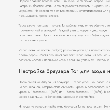
Первое правило безопасности – никогда не отключать встроенные 
настройки безопасности, но это открывает уязвимости. Скрипты на
устройства. На кракен маркет все страницы оптимизированы для р
преимуществ, кроме рисков.
Также важно понимать, что сеть Tor работает медленнее обычного и
промежуточный и выходной. Каждый узел шифрует и дешифрует ч
стоит паниковать. Просто обновите цепочку или попробуйте другое
расположения узлов.
Использование мостов (bridges) рекомендуется для пользователей 
провайдером. Мосты скрывают сам факт использования сети Tor, 
получить доступ к площадке даже в сложных условиях. Настройка
Настройка браузера Tor для входа н
Правильная конфигурация браузера – залог успешной работы с к
но есть нюансы, которые стоит учитывать. Уровень безопасности 
уровень “Безопасный” (Safe) или “Более безопасный” (Safer). В 
менее красивым, но более защищенным от эксплойтов.
Никогда не разворачивайте окно браузера Tor на весь экран. Это