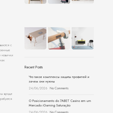
ваются с
еренные
е новички
 как
Recent Posts
Что такое комплексы защиты профилей и
зачем они нужны
24/06/2026
No Comments
ры вроде
требуется
O Posicionamento do 7ABET Casino em um
Mercado iGaming Saturação
24/06/2026
No Comments