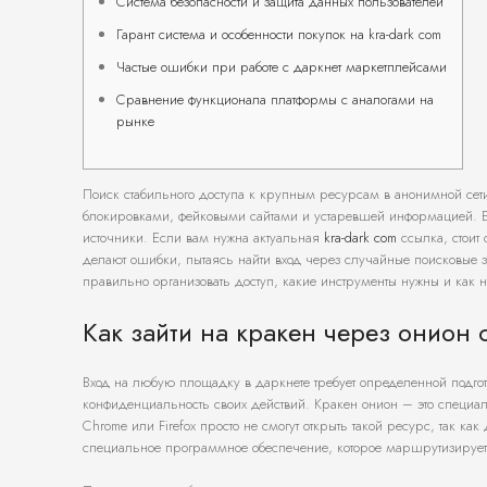
Система безопасности и защита данных пользователей
Гарант система и особенности покупок на kra-dark com
Частые ошибки при работе с даркнет маркетплейсами
Сравнение функционала платформы с аналогами на
рынке
Поиск стабильного доступа к крупным ресурсам в анонимной сети
блокировками, фейковыми сайтами и устаревшей информацией. Е
источники. Если вам нужна актуальная
kra-dark com
ссылка, стоит
делают ошибки, пытаясь найти вход через случайные поисковые з
правильно организовать доступ, какие инструменты нужны и как н
Как зайти на кракен через онион 
Вход на любую площадку в даркнете требует определенной подгото
конфиденциальность своих действий. Кракен онион – это специал
Chrome или Firefox просто не смогут открыть такой ресурс, так к
специальное программное обеспечение, которое маршрутизирует