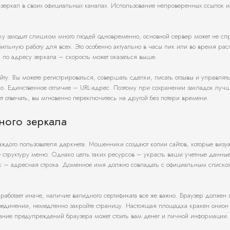
зеркал в своих официальных каналах. Использование непроверенных ссылок из
дку заходит слишком много людей одновременно, основной сервер может не сп
абильную работу для всех. Это особенно актуально в часы пик или во время ра
и по адресу зеркала – скорость может оказаться выше.
ту. Вы можете регистрироваться, совершать сделки, писать отзывы и управлят
о. Единственное отличие – URL-адрес. Поэтому при сохранении закладок луч
т отвечать, вы мгновенно переключитесь на другой без потери времени.
ного зеркала
аждого пользователя даркнета. Мошенники создают копии сайтов, которые визу
е структуру меню. Однако цель таких ресурсов – украсть ваши учетные данные
ак – адресная строка. Доменное имя должно совпадать с официальным списко
 работает иначе, наличие валидного сертификата все же важно. Браузер должен 
оединении, немедленно закройте страницу. Настоящая площадка кракен онион 
ние предупреждений браузера может стоить вам денег и личной информации.