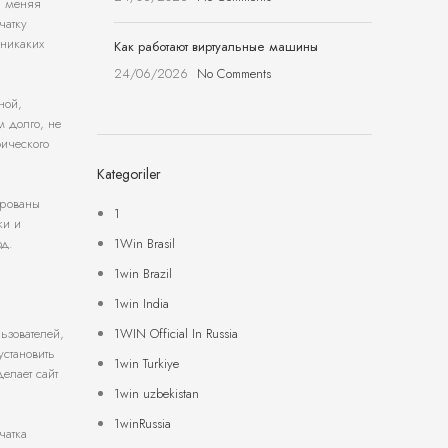
, меняя
чатку
 никаких
Как работают виртуальные машины
24/06/2026
No Comments
ной,
 долго, не
фического
Kategoriler
ированы
1
ки и
1Win Brasil
од.
1win Brazil
1win India
1WIN Official In Russia
ьзователей,
установить
1win Turkiye
елает сайт
1win uzbekistan
1winRussia
чатка