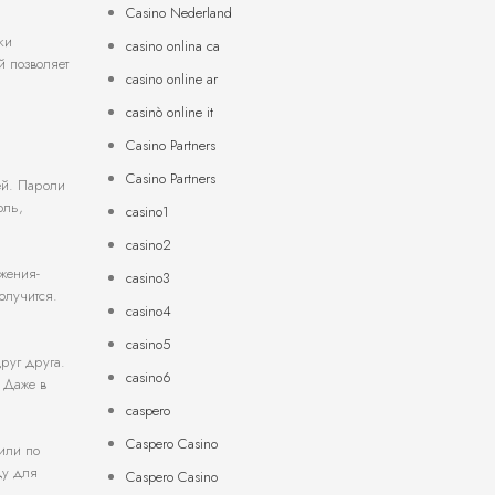
Casino Nederland
ки
casino onlina ca
й позволяет
casino online ar
casinò online it
Casino Partners
Casino Partners
ей. Пароли
оль,
casino1
casino2
ожения-
casino3
олучится.
casino4
casino5
руг друга.
casino6
. Даже в
caspero
Caspero Casino
или по
ду для
Caspero Casino