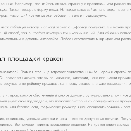
ых данных. Например, попытайтесь открыть страницу с правилами или раздел п
никуда. Также проверьте форму входа. На поддельных сайтах поле ввода пароля 
урсы. Настоящий кракен маркет работает плавно и предсказуемо.
асто публикует новости и списки зеркал с цифровой подписью. Вы можете пр
й способ, хотя он требует некоторых технических знаний. Для обычных пользо
нимательным к деталям интерфейса. Любое несоответствие в шрифтах или расп
нал площадки кракен
зователей. Главная страница встречает приветственным баннером и строкой п
Он позволяет находить товары по названию, категории, цене или имени продав
ь результаты по рейтингу продавца, количеству отзывов или дате размещения 
 услуги, программное обеспечение и многое другое структурировано в понятное 
здел имеет свои подразделы, что позволяет быстро найти специфический продук
литы для безопасности, графические редакторы или специализированный софт
 скриншоты, условия доставки и цена – все это доступно до покупки. Покуп
лиентов. Это помогает принять взвешенное решение. На кракен онион система
ить положительный без реальных действий.