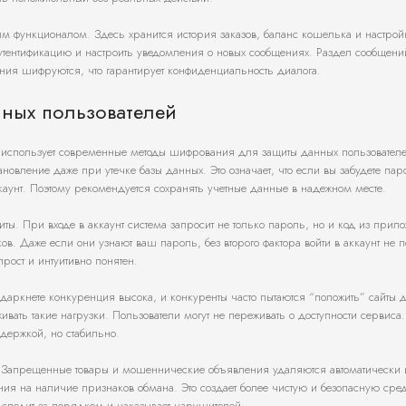
м функционалом. Здесь хранится история заказов, баланс кошелька и настрой
утентификацию и настроить уведомления о новых сообщениях. Раздел сообщени
ния шифруются, что гарантирует конфиденциальность диалога.
нных пользователей
ма использует современные методы шифрования для защиты данных пользовател
новление даже при утечке базы данных. Это означает, что если вы забудете пар
ккаунт. Поэтому рекомендуется сохранять учетные данные в надежном месте.
ты. При входе в аккаунт система запросит не только пароль, но и код из прил
в. Даже если они узнают ваш пароль, без второго фактора войти в аккаунт не п
рост и интуитивно понятен.
аркнете конкуренция высока, и конкуренты часто пытаются “положить” сайты д
ать такие нагрузки. Пользователи могут не переживать о доступности сервиса
адержкой, но стабильно.
и. Запрещенные товары и мошеннические объявления удаляются автоматически 
ния на наличие признаков обмана. Это создает более чистую и безопасную сре
а следит за порядком и наказывает нарушителей.