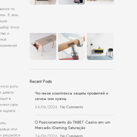
вания по
ти. В этом
акие
выбор точки
ства и
итой
осетителей
Recent Posts
енную роль
е детали
Что такое комплексы защиты профилей и
одит в
зачем они нужны
еняют свои
24/06/2026
No Comments
де адреса
O Posicionamento do 7ABET Casino em um
нять
Mercado iGaming Saturação
одавца или
ии решаются
24/06/2026
No Comments