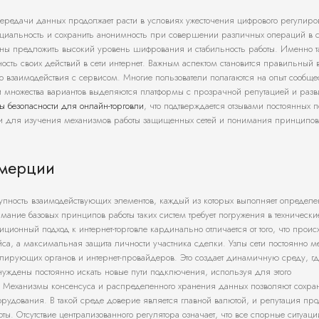
ередачи данных продолжает расти в условиях ужесточения цифрового регулиро
циальность и сохранить анонимность при совершении различных операций в се
обны предложить высокий уровень шифрования и стабильность работы. Именно т
ность своих действий в сети интернет. Важным аспектом становится правильный 
его взаимодействия с сервисом. Многие пользователи полагаются на опыт сообще
 множества вариантов выделяются платформы с прозрачной репутацией и разв
ты безопасности для онлайн-торговли
, что подтверждается отзывами постоянных п
сти для изучения механизмов работы защищенных сетей и понимания принципов
ммерции
купность взаимодействующих элементов, каждый из которых выполняет определ
мание базовых принципов работы таких систем требует погружения в технически
онный подход к интернет-торговле кардинально отличается от того, что происх
ейса, а максимальная защита личности участника сделки. Узлы сети постоянно м
ролирующих органов и интернет-провайдеров. Это создает динамичную среду, г
ынуждены постоянно искать новые пути подключения, используя для этого
 Механизмы консенсуса и распределенного хранения данных позволяют сохра
рудования. В такой среде доверие является главной валютой, и репутация пр
. Отсутствие централизованного регулятора означает, что все спорные ситуац