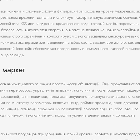
авки контента и сложные системы фильтрации запросов на уровне межсетевого э
реальном времени, выявляя и блокируя подозрительную активность ботнетов.
мостей типа XSS или внедрения вредоносного кода, который мог бы перехватить
езопасности выпускаются оперативно в ответ на появление новых эксплойтов и 
стемы строго ограничен и контролируется с использованием многоуровневых с
исимыми экспертами для выявления слабых мест в архитектуре до того, как они
ологий блокчейн обеспечивает прозрачность и неизменность записей о сделка
ью до секунды.
 маркет
ов выходят далеко за рамки простой доски объявлений. Они представляют со
ения переговоров, управления запасами, логистики и послепродажной поддер
льзователей, так и новичков, предлагая интуитивно понятную навигацию по кате
ния по множеству параметров, включая цену, рейтинг продавца, срок доставки
писаниями и отзывами предыдущих покупателей помогает принять обоснованное
у клиентом и исполнителем, позволяя уточнить детали заказа и согласовать
мотивирует продавцов поддерживать высокий уровень сервиса и качество пред