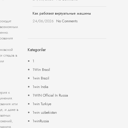
Как работают виртуальные машины
24/06/2026
No Comments
роходит
невозможным
менно.
фрования
Kategoriler
нковской
и следов в
1
ами
1Win Brasil
1win Brazil
1win India
ерия к
1WIN Official In Russia
динения.
1win Turkiye
ования или
е, и даже в
1win uzbekistan
ватных
1winRussia
ложений,
пароля.