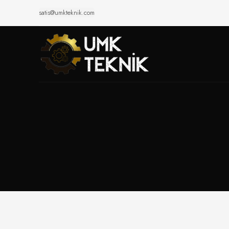
satis@umkteknik.com