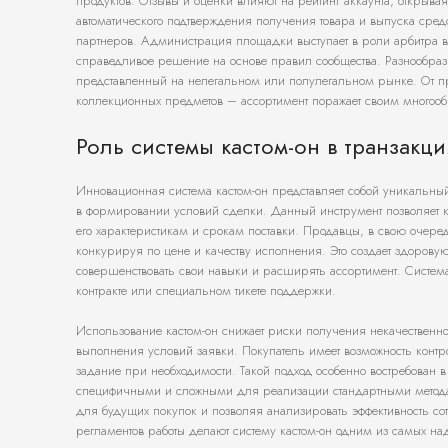
продуктов. Отзывы и оценки влияют на рейтинг аккаунта, откры
автоматического подтверждения получения товара и выпуска сред
партнеров. Администрация площадки выступает в роли арбитра в к
справедливое решение на основе правил сообщества. Разнообрази
представленный на нелегальном или полулегальном рынке. От пр
коллекционных предметов – ассортимент поражает своим многооб
Роль системы кастом-он в транзакци
Инновационная система кастом-он представляет собой уникальн
в формировании условий сделки. Данный инструмент позволяет к
его характеристикам и срокам поставки. Продавцы, в свою очеред
конкурируя по цене и качеству исполнения. Это создает здорову
совершенствовать свои навыки и расширять ассортимент. Система
контракте или специальном тикете поддержки.
Использование кастом-он снижает риски получения некачественного
выполнения условий заявки. Покупатель имеет возможность контр
задание при необходимости. Такой подход особенно востребован в
специфичными и сложными для реализации стандартными методам
для будущих покупок и позволяя анализировать эффективность со
регламентов работы делают систему кастом-он одним из самых н