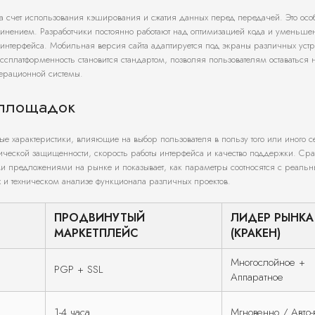
 за счет использования кэширования и сжатия данных перед передачей. Это осо
динением. Разработчики постоянно работают над оптимизацией кода и уменьш
нтерфейса. Мобильная версия сайта адаптируется под экраны различных устр
сплатформенность становится стандартом, позволяя пользователям оставаться 
перационной системы.
 площадок
е характеристики, влияющие на выбор пользователя в пользу того или иного с
хнической защищенности, скорость работы интерфейса и качество поддержки. Ср
и предложениями на рынке и показывает, как параметры соотносятся с реаль
х и техническом анализе функционала различных проектов.
ПРОДВИНУТЫЙ
ЛИДЕР РЫНКА
МАРКЕТПЛЕЙС
(КРАКЕН)
Многослойное +
PGP + SSL
Аппаратное
1-4 часа
Мгновенно / Авто-