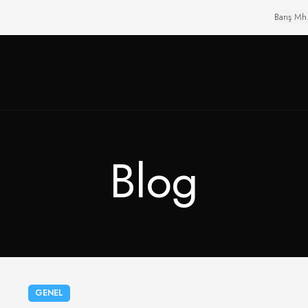
Barış Mh
Blog
GENEL