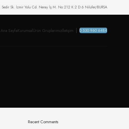
. Sedir Sk. İzmir Yolu Cd. Neray İş M. No:212 K:2 D:6 Nilüfer/BURSA
Ana Sayfa
Kurumsal
Ürün Gruplarımız
İletişim
0 530 960 6484
Recent Comments