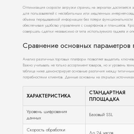
Оптимизация скорости загрузки страниц на зеркалах достигается
для пользователей с нестабильным или медленным интернет-сое
объема передаваемой информации без потери функциональности и
обеспечивая удобство управления с смартфонов и планшетов. Крос
совершать сделки независимо от типа используемого гаджета и о
Сравнение основных параметров
Анализ различных торговых платформ позволяет выделить ключевы
Важно учитывать не только ассортимент товаров, но и уровень те
таблица ниже демонстрирует основные различия между типичным
потребностями клиентов. Данные основаны на открытых источника
СТАНДАРТНАЯ
ХАРАКТЕРИСТИКА
ПЛОЩАДКА
Уровень шифрования
Базовый SSL
данных
Скорость обработки
До 24 часов