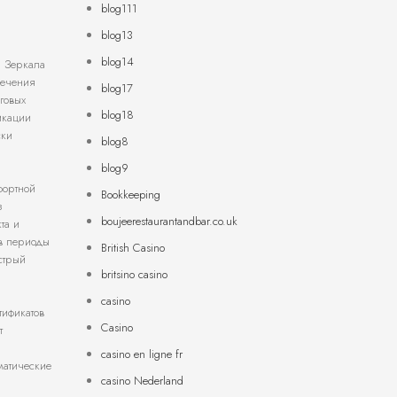
blog111
blog13
blog14
. Зеркала
печения
blog17
говых
blog18
икации
ски
blog8
blog9
фортной
Bookkeeping
з
boujeerestaurantandbar.co.uk
та и
 в периоды
British Casino
стрый
britsino casino
casino
тификатов
Casino
т
casino en ligne fr
матические
casino Nederland