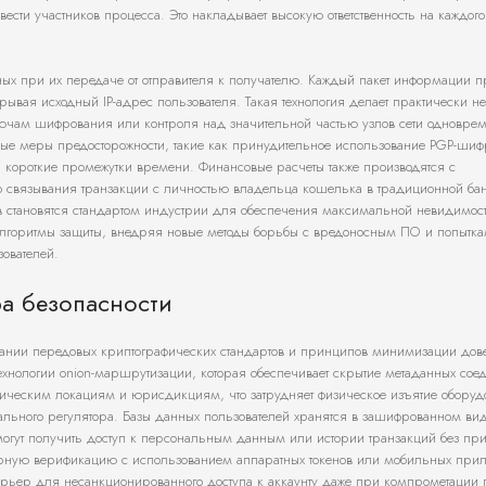
ести участников процесса. Это накладывает высокую ответственность на каждого
ых при их передаче от отправителя к получателю. Каждый пакет информации п
рывая исходный IP-адрес пользователя. Такая технология делает практически 
ключам шифрования или контроля над значительной частью узлов сети одновре
ные меры предосторожности, такие как принудительное использование PGP-ши
я короткие промежутки времени. Финансовые расчеты также производятся с
о связывания транзакции с личностью владельца кошелька в традиционной ба
 становятся стандартом индустрии для обеспечения максимальной невидимост
 алгоритмы защиты, внедряя новые методы борьбы с вредоносным ПО и попытк
зователей.
ра безопасности
овании передовых криптографических стандартов и принципов минимизации дов
ехнологии onion-маршрутизации, которая обеспечивает скрытие метаданных сое
фическим локациям и юрисдикциям, что затрудняет физическое изъятие оборуд
ьного регулятора. Базы данных пользователей хранятся в зашифрованном вид
огут получить доступ к персональным данным или истории транзакций без при
орную верификацию с использованием аппаратных токенов или мобильных при
арьер для несанкционированного доступа к аккаунту даже при компрометации 