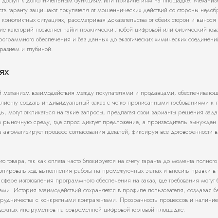
вая доступ к дополнительным функциям или привилегиям на площадке. Механи
ств гаранту защищают покупателя от мошеннических действий со стороны недоб
онфликтных ситуациях, рассматривая доказательства от обеих сторон и вынося
е категорий позволяет найти практически любой цифровой или физический тов
ограммного обеспечения и баз данных до экзотических химических соединени
разием и глубиной.
ях
ый механизм взаимодействия между покупателями и продавцами, обеспечивающ
лиенту создать индивидуальный заказ с четко прописанными требованиями к п
ь, могут откликаться на такие запросы, предлагая свои варианты решения зад
ю рыночную среду, где спрос диктует предложение, а производитель вынужден
 автоматизирует процесс согласования деталей, фиксируя все договоренности в
 товара, так как оплата часто блокируется на счету гаранта до момента полного
олировать ход выполнения работы на промежуточных этапах и вносить правки в 
 сфере изготовления программного обеспечения на заказ, где требования могут 
и. История взаимодействий сохраняется в профиле пользователя, создавая б
трудничества с конкретными контрагентами. Прозрачность процессов и наличие
адежных инструментов на современной цифровой торговой площадке.