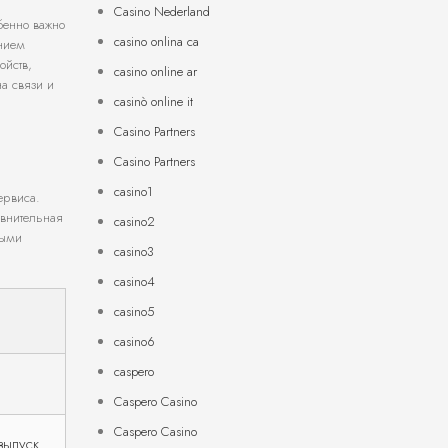
Casino Nederland
бенно важно
casino onlina ca
ением
ойств,
casino online ar
на связи и
casinò online it
Casino Partners
Casino Partners
casino1
ервиса.
авнительная
casino2
ными
casino3
casino4
casino5
casino6
caspero
Caspero Casino
Caspero Casino
выпуск