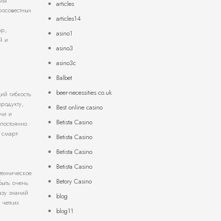
змы
articles
росовестных
articles14
ар,
asino1
й и
asino3
asino3c
Balbet
beer-necessities.co.uk
ий гибкость
родукту,
Best online casino
ачи и
Betista Casino
 постоянно
 смарт-
Betista Casino
Betista Casino
Betista Casino
техническое
Betory Casino
быть очень
азу знаний
blog
 четких
blog11