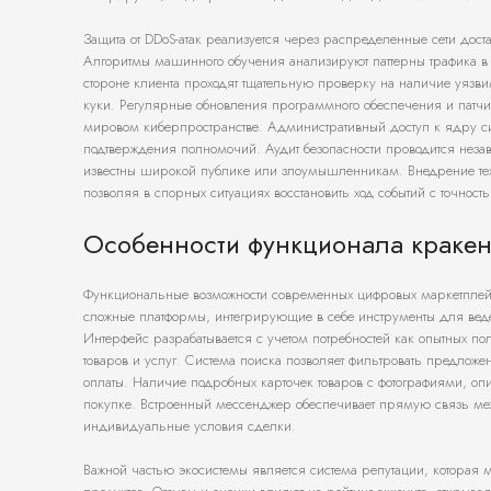
Защита от DDoS-атак реализуется через распределенные сети дост
Алгоритмы машинного обучения анализируют паттерны трафика в 
стороне клиента проходят тщательную проверку на наличие уязви
куки. Регулярные обновления программного обеспечения и патчи б
мировом киберпространстве. Административный доступ к ядру си
подтверждения полномочий. Аудит безопасности проводится незав
известны широкой публике или злоумышленникам. Внедрение техн
позволяя в спорных ситуациях восстановить ход событий с точност
Особенности функционала кракен
Функциональные возможности современных цифровых маркетплейс
сложные платформы, интегрирующие в себе инструменты для вед
Интерфейс разрабатывается с учетом потребностей как опытных по
товаров и услуг. Система поиска позволяет фильтровать предложе
оплаты. Наличие подробных карточек товаров с фотографиями, о
покупке. Встроенный мессенджер обеспечивает прямую связь межд
индивидуальные условия сделки.
Важной частью экосистемы является система репутации, которая 