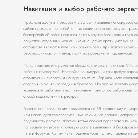
Навигация и выбор рабочего зеркал
Проблема доступа к ресурсам в условиях активных блокировок со 
сайтов представляют собой точные копии основного ресурса, ра
бесперебойной работы сервиса даже в случае блокировки главно
подделок, созданных мошенниками с целью кражи учетных данн
сообщества являются лучшими ориентирами при поиске актуальн
работающих ссылок и инструкций по проверке их подлинности.
Использование инструментов обхода блокировок, таких как VPN 
работы с платформой. Настройка конфигурации сети требует опред
ограничений скорости и цензуры контента. Зеркала часто обновляю
оперативно менять закладки в браузере. Некоторые зеркала могу
технических работ или атак. Понимание принципов работы сети To
способ подключения к ресурсу.
Безопасность соединения проверяется по SSL-сертификату и цифр
или используют самоподписанные ключи, что должно насторожить 
подлинность ресурса, поэтому всегда следует перепроверять до
пользователей играет ключевую роль в выявлении и блокировке 
чаты и форумы. Коллективная бдительность является одним из са