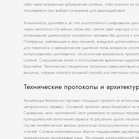
либо через встроенные арбитражные системы, либо остаются на сов
пользователя при выборе контрагента для взаимодействия.
Анонимность достигается за счет многослойного шифрования данн
через несколько случайных узлов сети, меняя свой маршрут и ск
отслеживание деятельности конкретного человека без доступа к 
Платформы, работающие в этом сегменте, внедряют дополнитель
для переписки и автоматическое удаление логов активности спуст
использованием криптовалют, что исключает возможность прямог
системе. Смешивание монет и использование временных адресов
блокчейне. Технические специалисты постоянно совершенствуют
фишинга, которые остаются основной угрозой для неопытных поль
Технические протоколы и архитекту
Архитектура безопасных торговых площадок строится на использ
центральному серверу. Основной протокол связи базируется на т
Серверная часть приложений часто разнесена по разным геогра
принудительное отключение сервиса по решению одного национал
случае гипотетического взлома хранилища злоумышленники не см
ключей. Система аутентификации обычно поддерживает двухфакт
генерирующих одноразовые коды. Это создает дополнительный б