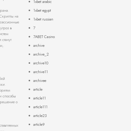
1xbet arabic
1xbet egypt
крана.
 Скрипты на
1xbet russian
 сессионные
7
угроз в
истем
7ABET Casino
 станут
archive
х,
archive_2
archive10
archive11
бой
archivee
жки.
article
гориям
 и способы
article11
 решение о
article111
article23
article9
оставляемых