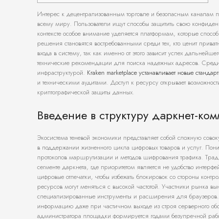
Интерес к децентрализованным торговле и безопасным каналам п
всему миру. Пользователи ищут способы защитить свою конфиден
контексте особое внимание уделяется платформам, которые спос
решения становятся востребованными среди тех, кто ценит приват
входа в систему, так как именно от этого зависит успех дальнейш
технические рекомендации для поиска надежных адресов. Среди
инфраструктурой.
Kraken marketplace устанавливает новые стандар
и техническими аудитами. Доступ к ресурсу открывает возможно
криптографической защиты данных.
Введение в структуру даркнет-ко
Экосистема теневой экономики представляет собой сложную сово
в поддержании жизненного цикла цифровых товаров и услуг. Пони
протоколов маршрутизации и методов шифрования трафика. Традици
сегменте даркнета, где приоритетом является не удобство интерф
цифровые отпечатки, чтобы избежать блокировок со стороны конт
ресурсов могут меняться с высокой частотой. Участники рынка в
специализированные инструменты и расширения для браузеров.
информацию даже при частичном выходе из строя серверного обо
администратора площадки формируется годами безупречной работы