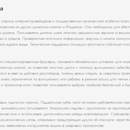
а
стороны интернет-провайдеров и государственных органов стоит особенно остро
змещенные на других доменных именах и IP-адресах. Они необходимы для обес
го домена. Пользователи должны уметь отличать официальные зеркала от фишин
ых и средств. Проверенные источники информации, форумы и каналы коммун
ого адреса входа. Техническая поддержка площадки регулярно публикует спи
или специализированные браузеры, становится обязательным условием для ком
еленных знаний, но позволяет получить доступ к полному функционалу сайта бе
тся в ответ на действия регуляторов, поэтому важно следить за новостями проек
т иметь ограничения по функционалу или работать в режиме только для чтения
r и протоколов onion позволяет пользователю выбрать наиболее безопасный и бы
овым подписям страниц. Поддельные сайты часто не имеют действительных сер
внимательного пользователя. Визуальное сходство с оригиналом не гарантируе
менное имя и использовать дополнительные методы аутентификации. Сообщество
мошеннических узлов, оперативно предупреждая других об опасности через те
мых эффективных инструментов защиты в цифровом пространстве.