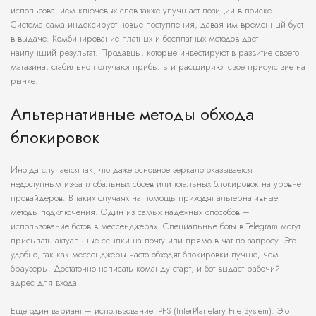
использованием ключевых слов также улучшает позиции в поиске.
Система сама индексирует новые поступления, давая им временный буст
в выдаче. Комбинирование платных и бесплатных методов дает
наилучший результат. Продавцы, которые инвестируют в развитие своего
магазина, стабильно получают прибыль и расширяют свое присутствие на
рынке.
Альтернативные методы обхода
блокировок
Иногда случается так, что даже основное зеркало оказывается
недоступным из-за глобальных сбоев или тотальных блокировок на уровне
провайдеров. В таких случаях на помощь приходят альтернативные
методы подключения. Один из самых надежных способов –
использование ботов в мессенджерах. Специальные боты в Telegram могут
присылать актуальные ссылки на почту или прямо в чат по запросу. Это
удобно, так как мессенджеры часто обходят блокировки лучше, чем
браузеры. Достаточно написать команду старт, и бот выдаст рабочий
адрес для входа.
Еще один вариант – использование IPFS (InterPlanetary File System). Это