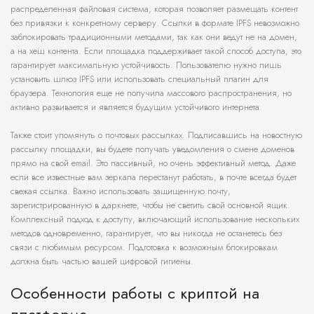
распределенная файловая система, которая позволяет размещать контент
без привязки к конкретному серверу. Ссылки в формате IPFS невозможно
заблокировать традиционными методами, так как они ведут не на домен,
а на хеш контента. Если площадка поддерживает такой способ доступа, это
гарантирует максимальную устойчивость. Пользователю нужно лишь
установить шлюз IPFS или использовать специальный плагин для
браузера. Технология еще не получила массового распространения, но
активно развивается и является будущим устойчивого интернета.
Также стоит упомянуть о почтовых рассылках. Подписавшись на новостную
рассылку площадки, вы будете получать уведомления о смене доменов
прямо на свой email. Это пассивный, но очень эффективный метод. Даже
если все известные вам зеркала перестанут работать, в почте всегда будет
свежая ссылка. Важно использовать защищенную почту,
зарегистрированную в даркнете, чтобы не светить свой основной ящик.
Комплексный подход к доступу, включающий использование нескольких
методов одновременно, гарантирует, что вы никогда не останетесь без
связи с любимым ресурсом. Подготовка к возможным блокировкам
должна быть частью вашей цифровой гигиены.
Особенности работы с криптой на