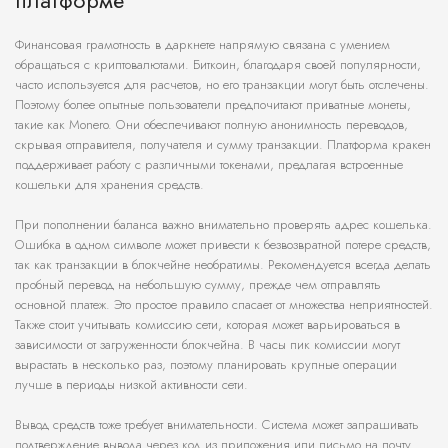
платформе
Финансовая грамотность в даркнете напрямую связана с умением
обращаться с криптовалютами. Биткоин, благодаря своей популярности,
часто используется для расчетов, но его транзакции могут быть отслечены.
Поэтому более опытные пользователи предпочитают приватные монеты,
такие как Monero. Они обеспечивают полную анонимность переводов,
скрывая отправителя, получателя и сумму транзакции. Платформа кракен
поддерживает работу с различными токенами, предлагая встроенные
кошельки для хранения средств.
При пополнении баланса важно внимательно проверять адрес кошелька.
Ошибка в одном символе может привести к безвозвратной потере средств,
так как транзакции в блокчейне необратимы. Рекомендуется всегда делать
пробный перевод на небольшую сумму, прежде чем отправлять
основной платеж. Это простое правило спасает от множества неприятностей.
Также стоит учитывать комиссию сети, которая может варьироваться в
зависимости от загруженности блокчейна. В часы пик комиссии могут
вырастать в несколько раз, поэтому планировать крупные операции
лучше в периоды низкой активности сети.
Вывод средств тоже требует внимательности. Система может запрашивать
подтверждение вывода через код из приложения или письмо на почту.