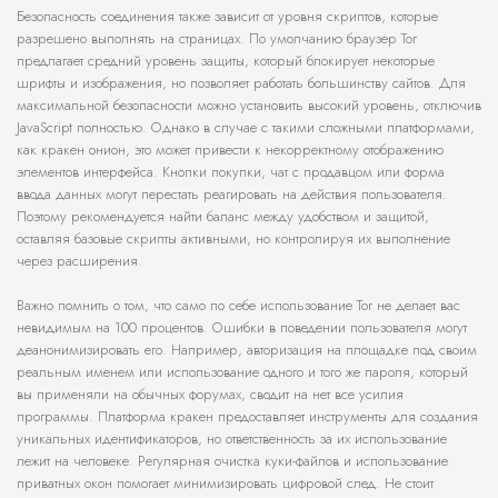
Безопасность соединения также зависит от уровня скриптов, которые
разрешено выполнять на страницах. По умолчанию браузер Tor
предлагает средний уровень защиты, который блокирует некоторые
шрифты и изображения, но позволяет работать большинству сайтов. Для
максимальной безопасности можно установить высокий уровень, отключив
JavaScript полностью. Однако в случае с такими сложными платформами,
как кракен онион, это может привести к некорректному отображению
элементов интерфейса. Кнопки покупки, чат с продавцом или форма
ввода данных могут перестать реагировать на действия пользователя.
Поэтому рекомендуется найти баланс между удобством и защитой,
оставляя базовые скрипты активными, но контролируя их выполнение
через расширения.
Важно помнить о том, что само по себе использование Tor не делает вас
невидимым на 100 процентов. Ошибки в поведении пользователя могут
деанонимизировать его. Например, авторизация на площадке под своим
реальным именем или использование одного и того же пароля, который
вы применяли на обычных форумах, сводит на нет все усилия
программы. Платформа кракен предоставляет инструменты для создания
уникальных идентификаторов, но ответственность за их использование
лежит на человеке. Регулярная очистка куки-файлов и использование
приватных окон помогает минимизировать цифровой след. Не стоит