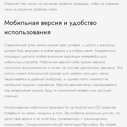
Потратьте пять минут на изучение профиля продавца, чтобы не потратить
часы на решение проблем потом.
Мобильная версия и удобство
использования
Современный ритм жизни диктует свои условия, и доступ к ресурсам
должен быть возможен в любое время и в любом месте. Разработчики
площадки уделили особое внимание адаптации интерфейса для
мобильных устройств. Мобильная версия сайта кракен зеркало
полностью функциональна и ничем не уступает десктопному варианту. Все
кнопки имеют оптимальный размер для нажатия пальцем, меню
сворачивается в удобный гамбургер, а шрифты легко читаются на
маленьких экранах смартфонов. Верстка автоматически подстраивается
под разрешение экрана, будь то компактный телефон или крупный
планшет.
Использование мобильного браузера Tor на Android или iOS позволяет
оставаться на связи, находясь в пути. Это особенно актуально для тех, кто
ценит свое время и не хочет быть привязанным к стационарному
компьютеру. Синхронизация сессий происходит бесшовно. Вы можете