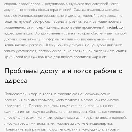
стороны провайдеров и регуляторов вынуждают пользователей искать
актуальные способы обхода ограничений. Самым надежным методом
остается использование официального домена, который гарантированно
ведет на нужный ресурс без перехвата трафика. Если вы хотите избежать
мошенничества и потери данных, используйте проверенный
kra-dark com
адрес для входа. Это единственная ссылка, которая обеспечивает прямой
доступ к функционалу платформы без лишних перенаправлений и
всплывающей рекламы. В текущем году ситуация с цензурой интернета
только ужесточается, поэтому сохранение правильной закладки становится
критически важным навыком для любого посетителя даркнета.
Проблемы доступа и поиск рабочего
адреса
Пользователи, которые впервые сталкиваются с необходимостью
посещения скрытых сервисов, часто теряются в огромном количестве
предложений. Поисковые системы выдают тысячи страниц, но лишь
единицы из них ведут на действительные ресурсы. Остальные являются
либо фишинговыми копиями, созданными для кражи логинов и паролей,
либо устаревшими зеркалами, которые давно не функционируют.
Понимание этой разницы позволяет сохранить конфиденциальность и