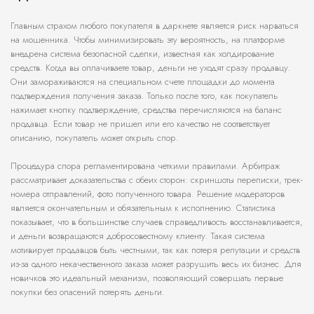
Главным страхом любого покупателя в даркнете является риск нарваться
на мошенника. Чтобы минимизировать эту вероятность, на платформе
внедрена система безопасной сделки, известная как холдирование
средств. Когда вы оплачиваете товар, деньги не уходят сразу продавцу.
Они замораживаются на специальном счете площадки до момента
подтверждения получения заказа. Только после того, как покупатель
нажимает кнопку подтверждение, средства перечисляются на баланс
продавца. Если товар не пришел или его качество не соответствует
описанию, покупатель может открыть спор.
Процедура спора регламентирована четкими правилами. Арбитраж
рассматривает доказательства с обеих сторон: скриншоты переписки, трек-
номера отправлений, фото полученного товара. Решение модераторов
является окончательным и обязательным к исполнению. Статистика
показывает, что в большинстве случаев справедливость восстанавливается,
и деньги возвращаются добросовестному клиенту. Такая система
мотивирует продавцов быть честными, так как потеря репутации и средств
из-за одного некачественного заказа может разрушить весь их бизнес. Для
новичков это идеальный механизм, позволяющий совершать первые
покупки без опасений потерять деньги.