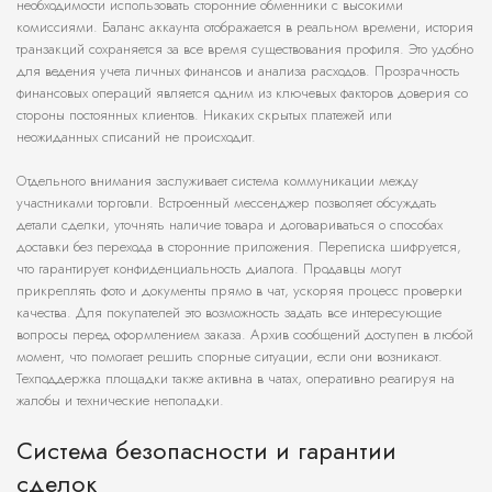
необходимости использовать сторонние обменники с высокими
комиссиями. Баланс аккаунта отображается в реальном времени, история
транзакций сохраняется за все время существования профиля. Это удобно
для ведения учета личных финансов и анализа расходов. Прозрачность
финансовых операций является одним из ключевых факторов доверия со
стороны постоянных клиентов. Никаких скрытых платежей или
неожиданных списаний не происходит.
Отдельного внимания заслуживает система коммуникации между
участниками торговли. Встроенный мессенджер позволяет обсуждать
детали сделки, уточнять наличие товара и договариваться о способах
доставки без перехода в сторонние приложения. Переписка шифруется,
что гарантирует конфиденциальность диалога. Продавцы могут
прикреплять фото и документы прямо в чат, ускоряя процесс проверки
качества. Для покупателей это возможность задать все интересующие
вопросы перед оформлением заказа. Архив сообщений доступен в любой
момент, что помогает решить спорные ситуации, если они возникают.
Техподдержка площадки также активна в чатах, оперативно реагируя на
жалобы и технические неполадки.
Система безопасности и гарантии
сделок