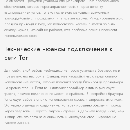
не откроется. Требуется установка специализированного программного
обеспечения, которое перенаправляет трафик через цепочку
зашифрованных узлов. Только после этого становится возможным
взаимодействие с площадками типа кракен маркет. Игнорирование этого
правила приводит к тому, что пользователь часами пытается открыть
ссылку, думая, что сайт не работает, хотя проблема лежит в плоскости
используемого софта.
Технические нюансы подключения к
сети Tor
Для стабильной работы необходимо не просто установить браузер, но и
правильно его настроить. Стандартные настройки часто предполагают
использование мостов, которые помогают обойти блокировки провайдера
на уровне страны. Если ваш интернет-провайдер активно фильтрует
трафик, прямое подключение может не сработать. В настройках браузера
Tor следует выбрать опцию использования мостов и запросить их список.
Это немного замедлит соединение, но гарантированно обеспечит проход
через фаерволы. Скорость загрузки страниц в даркнете всегда ниже, чем
в клирнете, это плата за анонимность и многоуровневое шифрование
пакетов данных.