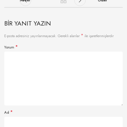
Newer
Older
BIR YANIT YAZIN
*
E-posta adresiniz yayınlanmayacak.
Gerekli alanlar
ile işaretlenmişlerdir
*
Yorum
*
Ad