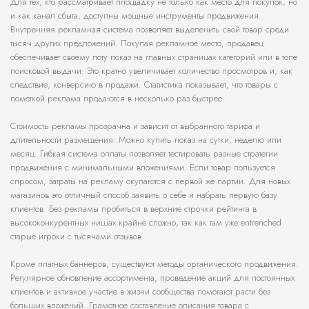
Для тех, кто рассматривает площадку не только как место для покупок, но
и как канал сбыта, доступны мощные инструменты продвижения.
Внутренняя рекламная система позволяет выделенить свой товар среди
тысяч других предложений. Покупая рекламное место, продавец
обеспечивает своему лоту показ на главных страницах категорий или в топе
поисковой выдачи. Это кратно увеличивает количество просмотров и, как
следствие, конверсию в продажи. Статистика показывает, что товары с
пометкой реклама продаются в несколько раз быстрее.
Стоимость рекламы прозрачна и зависит от выбранного тарифа и
длительности размещения. Можно купить показ на сутки, неделю или
месяц. Гибкая система оплаты позволяет тестировать разные стратегии
продвижения с минимальными вложениями. Если товар пользуется
спросом, затраты на рекламу окупаются с первой же партии. Для новых
магазинов это отличный способ заявить о себе и набрать первую базу
клиентов. Без рекламы пробиться в верхние строчки рейтинга в
высококонкурентных нишах крайне сложно, так как там уже entrenched
старые игроки с тысячами отзывов.
Кроме платных баннеров, существуют методы органического продвижения.
Регулярное обновление ассортимента, проведение акций для постоянных
клиентов и активное участие в жизни сообщества помогают расти без
больших вложений. Грамотное составление описания товара с