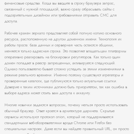
финансовые средства. Когда вы вводите в строку браузера запрос,
связанный с нужной площадкой, важно сразу отбрасывать сайты с
подозрительным дизайном или требованиями отправить СМС для
доступа.
Рабочее кракен зеркало представляет собой полную копию основного
ресурса, расположенную на другом доменном имени. Технология их
работы проста: база данных и серверная часть остаются общими,
меняется только адресная строка. Это позволяет владельцам платформы
оперативно реагировать на блокировки регуляторов. Как только один
домен попадает в реестр запрещенных, активируется следующий.
Однако пользователю бывает сложно уследить за этими изменениями в
режиме реального времени. Именно поэтому существуют агрегаторы и
проверенные каталоги, где публикуются только актуальные ссылки.
Доверие к таким источникам должно быть приоритетом, так как ошибка в
выборе адреса может стоить вам доступа к аккаунту.
Многие новички задаются вопросом, почему нельзя просто использовать
обычный браузер. Ответ кроется в архитектуре даркнета. Скрытые
сервисы используют протокол onion, который не поддерживается
стандартными веб-обозревателями вроде Chrome или Firefox без
специальных настроек. Даже если вы найдете правильный URL, он просто