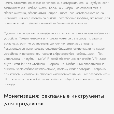
начать оформление заказа на телефоне, а завершить его на ноутбуке, если
возникнет такая необходимость. Корзина и избранное сохраняются в
облаке аккаунта, обеспечивая непрерывность пользовательского опыта.
Оптимизация кода позволила снизить потребление трафика, что важно для
пользователей с лимитированным мобильным интернетом.
Однако стоит помнить о специфических рисках использования мобильных
устройств. Потеря телефона или кража может открыть доступ к вашим
аккаунтам, если не установлены дополнительные меры защиты.
Рекомендуется использовать сложные биометрические замки на самом
устройстве и не сохранять пароли в браузере без необходимости. При
использовании публичных Wi-Fi сетей обязательно включайте VPN даже
внутри сети Tor для двойного шифрования. Мобильные операционные
системы часто собирают телеметрию, поэтому стоит проверить настройки
приватности и отключить отправку диагностических данных разработчикам
ОС. Безопасность в мобильном сегменте требует более внимательного
подхода.
Монетизация: рекламные инструменты
для продавцов