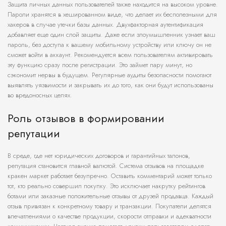
Защита личных данных пользователей также находится на высоком уровне.
Пароли хранятся в хешированном виде, что делает их бесполезными для
хакеров в случае утечки базы данных. Двухфакторная аутентификация
добавляет еще один слой защиты. Даже если злоумышленник узнает ваш
пароль, без доступа к вашему мобильному устройству или ключу он не
сможет войти в аккаунт. Рекомендуется всем пользователям активировать
эту функцию сразу после регистрации. Это займет пару минут, но
сэкономит нервы в будущем. Регулярные аудиты безопасности помогают
выявлять уязвимости и закрывать их до того, как они будут использованы
во вредоносных целях.
Роль отзывов в формировании
репутации
В среде, где нет юридических договоров и гарантийных талонов,
репутация становится главной валютой. Система отзывов на площадке
кракен маркет работает безупречно. Оставить комментарий может только
тот, кто реально совершил покупку. Это исключает накрутку рейтингов
ботами или заказные положительные отзывы от друзей продавца. Каждый
отзыв привязан к конкретному товару и транзакции. Покупатели делятся
впечатлениями о качестве продукции, скорости отправки и адекватности