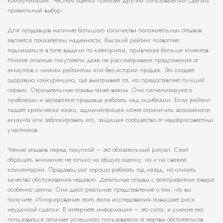
коммуникации. Честная оценка помогает другим пользователям сделать
правильный выбор.
Для продавцов наличие большого количества положительных отзывов
является показателем надежности. Высокий рейтинг позволяет
подниматься в топе выдачи по категориям, привлекая больше клиентов.
Многие опытные покупатели даже не рассматривают предложения от
аккаунтов с низким рейтингом или без истории продаж. Это создает
здоровую конкуренцию, где выигрывает тот, кто предоставляет лучший
сервис. Отрицательные отзывы также важны. Они сигнализируют о
проблемах и заставляют продавца работать над ошибками. Если рейтинг
падает критически низко, администрация может ограничить возможности
аккаунта или заблокировать его, защищая сообщество от недобросовестных
участников.
Чтение отзывов перед покупкой – это обязательный ритуал. Стоит
обращать внимание не только на общую оценку, но и на свежие
комментарии. Продавец мог хорошо работать год назад, но снизить
качество обслуживания недавно. Детальные отзывы с фотографиями товара
особенно ценны. Они дают реальное представление о том, что вы
получите. Игнорирование этого этапа исследования повышает риск
неудачной сделки. В интернете информация – это сила, и умение ею
пользоваться отличает успешного пользователя от жертвы обстоятельств.