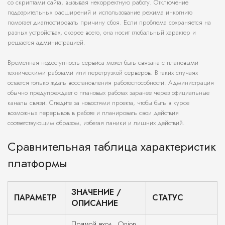
со скриптами сайта, вызывая некорректную работу. Отключение
подозрительных расширений и использование режима инкогнито
помогает диагностировать причину сбоя. Если проблема сохраняется на
разных устройствах, скорее всего, она носит глобальный характер и
решается администрацией.
Временная недоступность сервиса может быть связана с плановыми
техническими работами или перегрузкой серверов. В таких случаях
остается только ждать восстановления работоспособности. Администрация
обычно предупреждает о плановых работах заранее через официальные
каналы связи. Следите за новостями проекта, чтобы быть в курсе
возможных перерывов в работе и планировать свои действия
соответствующим образом, избегая паники и лишних действий.
Сравнительная таблица характеристик
платформы
ЗНАЧЕНИЕ /
ПАРАМЕТР
СТАТУС
ОПИСАНИЕ
Прямой вход, Onion,