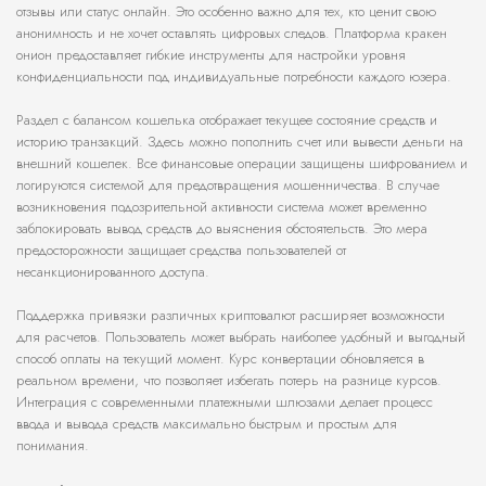
отзывы или статус онлайн. Это особенно важно для тех, кто ценит свою
анонимность и не хочет оставлять цифровых следов. Платформа кракен
онион предоставляет гибкие инструменты для настройки уровня
конфиденциальности под индивидуальные потребности каждого юзера.
Раздел с балансом кошелька отображает текущее состояние средств и
историю транзакций. Здесь можно пополнить счет или вывести деньги на
внешний кошелек. Все финансовые операции защищены шифрованием и
логируются системой для предотвращения мошенничества. В случае
возникновения подозрительной активности система может временно
заблокировать вывод средств до выяснения обстоятельств. Это мера
предосторожности защищает средства пользователей от
несанкционированного доступа.
Поддержка привязки различных криптовалют расширяет возможности
для расчетов. Пользователь может выбрать наиболее удобный и выгодный
способ оплаты на текущий момент. Курс конвертации обновляется в
реальном времени, что позволяет избегать потерь на разнице курсов.
Интеграция с современными платежными шлюзами делает процесс
ввода и вывода средств максимально быстрым и простым для
понимания.