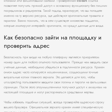
клонами или фишинговыми сайтами. Проверенная
kra-dark
ссылка
позволяет получить прямой доступ к основному функционалу без лишних
посредников и редиректов. Такой подход гарантирует, что вы попадете
именно на ту версию ресурса, где действуют оригинальные правила и
гарантии. Важно помнить, что в сети существует множество подделок,
которые имитируют интерфейс оригинала, но крадут данные для входа.
Как безопасно зайти на площадку и
проверить адрес
Безопасность при входе на любую платформу является приоритетом
номер один для любого опытного пользователя. Прежде чем вводить свои
учетные данные, необходимо убедиться в подлинности ресурса. Кракен
онион адрес часто копируется мошенниками, создающими точные
визуальные копии главного зеркала. Это делается для того, чтобы
unsuspecting пользователи вводили свои логины и пароли на фальшивых
страницах. После этого злоумышленники получают доступ к аккаунтам на
настоящей площадке и могут распоряжаться средствами жертвы.
Чтобы избежать подобных ситуаций, всегда проверяйте адресную строку
вашего браузера. Официальное зеркало кракен имеет специфическую