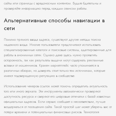
сайты или страницы с вредоносным контентом. Будьте бдительны и
проверяйте информацию перед каждым сеансом работы.
Альтернативные способы навигации в
сети
Помимо прямого ввода адреса, существуют другие методы поиска
надежного входа. Многие пользователи предпочитают использовать
специализированные каталоги и поисковые системы, адаптированные для
работы в анонимных сетях. Однако даже здесь нужно проявлять
осторожность, так как результаты выдачи могут содержать рекламные
вставки от мошенников. Кракен маркетплейс часто упоминается в
различных обзорах, но доверять стоит только тем источникам, которые
имеют подтвержденную репутацию в сообществе.
Использование чекеров ссылок может помочь определить актуальность
того или иного зеркала. Эти инструменты автоматически проверяют
доступность ресурса и сверяют его цифровые отпечатки с базой известных
официальных адресов. Если сервис сообщает о несоответствии, лучше
воздержаться от посещения сайта. Такой простой шаг может уберечь вас от
потери времени и потенциальных финансовых рисков. Технология