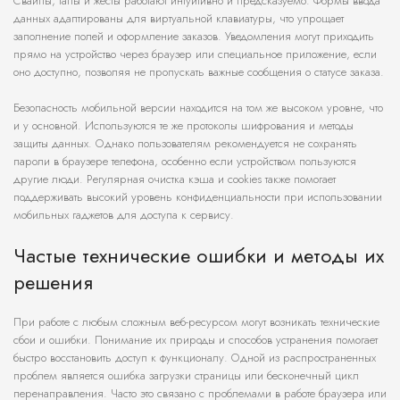
Свайпы, тапы и жесты работают интуитивно и предсказуемо. Формы ввода
данных адаптированы для виртуальной клавиатуры, что упрощает
заполнение полей и оформление заказов. Уведомления могут приходить
прямо на устройство через браузер или специальное приложение, если
оно доступно, позволяя не пропускать важные сообщения о статусе заказа.
Безопасность мобильной версии находится на том же высоком уровне, что
и у основной. Используются те же протоколы шифрования и методы
защиты данных. Однако пользователям рекомендуется не сохранять
пароли в браузере телефона, особенно если устройством пользуются
другие люди. Регулярная очистка кэша и cookies также помогает
поддерживать высокий уровень конфиденциальности при использовании
мобильных гаджетов для доступа к сервису.
Частые технические ошибки и методы их
решения
При работе с любым сложным веб-ресурсом могут возникать технические
сбои и ошибки. Понимание их природы и способов устранения помогает
быстро восстановить доступ к функционалу. Одной из распространенных
проблем является ошибка загрузки страницы или бесконечный цикл
перенаправления. Часто это связано с проблемами в работе браузера или