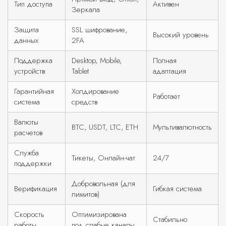
Тип доступа
Активен
Зеркала
Защита
SSL шифрование,
Высокий уровень
данных
2FA
Поддержка
Desktop, Mobile,
Полная
устройств
Tablet
адаптация
Гарантийная
Холдирование
Работает
система
средств
Валюты
BTC, USDT, LTC, ETH
Мультивалютность
расчетов
Служба
Тикеты, Онлайн-чат
24/7
поддержки
Добровольная (для
Верификация
Гибкая система
лимитов)
Скорость
Оптимизирована
Стабильно
работы
под слабые каналы