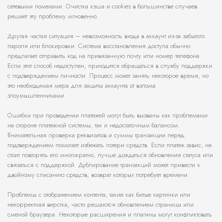
сетевыми помехами. Очистка кэша и cookies в большинстве случаев
решает эту проблему мгновенно.
Другая частая ситуация – невозможность входа в аккаунт из-за забытого
пароля или блокировки. Система восстановления доступа обычно
предлагает отправить код на привязанную почту или номер телефона.
Если этот способ недоступен, приходится обращаться в службу поддержки
с подтверждением личности. Процесс может занять некоторое время, но
это необходимая мера для защиты аккаунта от взлома
злоумышленниками.
Ошибки при проведении платежей могут быть вызваны как проблемами
на стороне платежной системы, так и недостаточным балансом.
Внимательная проверка реквизитов и суммы транзакции перед
подтверждением помогает избежать потери средств. Если платеж завис, не
стоит повторять его многократно, лучше дождаться обновления статуса или
связаться с поддержкой. Дублирование транзакций может привести к
двойному списанию средств, возврат которых потребует времени.
Проблемы с отображением контента, такие как битые картинки или
некорректная верстка, часто решаются обновлением страницы или
сменой браузера. Некоторые расширения и плагины могут конфликтовать