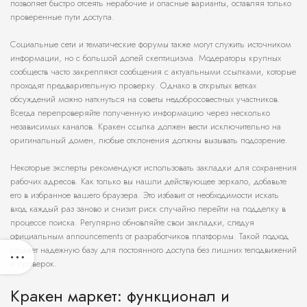
позволяет быстро отсеять нерабочие и опасные варианты, оставляя только
проверенные пути доступа.
Социальные сети и тематические форумы также могут служить источником
информации, но с большой долей скептицизма. Модераторы крупных
сообществ часто закрепляют сообщения с актуальными ссылками, которые
проходят предварительную проверку. Однако в открытых ветках
обсуждений можно наткнуться на советы недобросовестных участников.
Всегда перепроверяйте полученную информацию через несколько
независимых каналов. Кракен ссылка должен вести исключительно на
оригинальный домен, любые отклонения должны вызывать подозрение.
Некоторые эксперты рекомендуют использовать закладки для сохранения
рабочих адресов. Как только вы нашли действующее зеркало, добавьте
его в избранное вашего браузера. Это избавит от необходимости искать
вход каждый раз заново и снизит риск случайно перейти на подделку в
процессе поиска. Регулярно обновляйте свои закладки, следуя
официальным announcements от разработчиков платформы. Такой подход
создает надежную базу для постоянного доступа без лишних телодвижений
и проверок.
Кракен маркет: функционал и