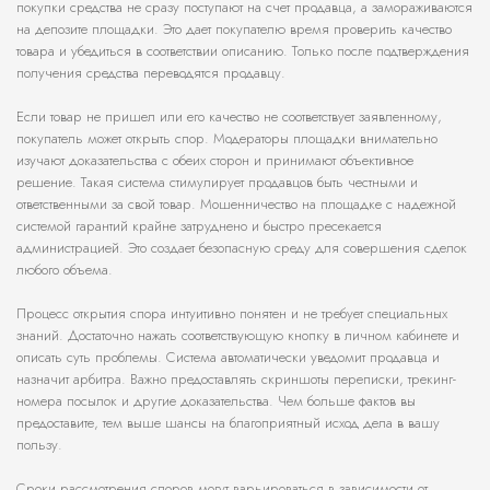
покупки средства не сразу поступают на счет продавца, а замораживаются
на депозите площадки. Это дает покупателю время проверить качество
товара и убедиться в соответствии описанию. Только после подтверждения
получения средства переводятся продавцу.
Если товар не пришел или его качество не соответствует заявленному,
покупатель может открыть спор. Модераторы площадки внимательно
изучают доказательства с обеих сторон и принимают объективное
решение. Такая система стимулирует продавцов быть честными и
ответственными за свой товар. Мошенничество на площадке с надежной
системой гарантий крайне затруднено и быстро пресекается
администрацией. Это создает безопасную среду для совершения сделок
любого объема.
Процесс открытия спора интуитивно понятен и не требует специальных
знаний. Достаточно нажать соответствующую кнопку в личном кабинете и
описать суть проблемы. Система автоматически уведомит продавца и
назначит арбитра. Важно предоставлять скриншоты переписки, трекинг-
номера посылок и другие доказательства. Чем больше фактов вы
предоставите, тем выше шансы на благоприятный исход дела в вашу
пользу.
Сроки рассмотрения споров могут варьироваться в зависимости от