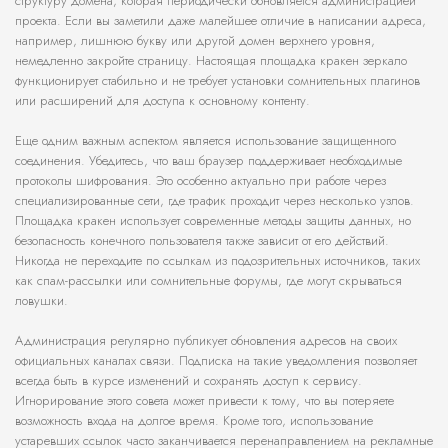
структуру домена, которая периодически обновляется администрацией
проекта. Если вы заметили даже малейшее отличие в написании адреса,
например, лишнюю букву или другой домен верхнего уровня,
немедленно закройте страницу. Настоящая площадка кракен зеркало
функционирует стабильно и не требует установки сомнительных плагинов
или расширений для доступа к основному контенту.
Еще одним важным аспектом является использование защищенного
соединения. Убедитесь, что ваш браузер поддерживает необходимые
протоколы шифрования. Это особенно актуально при работе через
специализированные сети, где трафик проходит через несколько узлов.
Площадка кракен использует современные методы защиты данных, но
безопасность конечного пользователя также зависит от его действий.
Никогда не переходите по ссылкам из подозрительных источников, таких
как спам-рассылки или сомнительные форумы, где могут скрываться
ловушки.
Администрация регулярно публикует обновления адресов на своих
официальных каналах связи. Подписка на такие уведомления позволяет
всегда быть в курсе изменений и сохранять доступ к сервису.
Игнорирование этого совета может привести к тому, что вы потеряете
возможность входа на долгое время. Кроме того, использование
устаревших ссылок часто заканчивается перенаправлением на рекламные