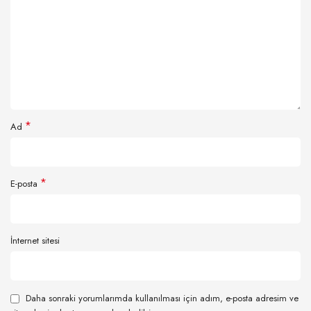
*
Ad
*
E-posta
İnternet sitesi
Daha sonraki yorumlarımda kullanılması için adım, e-posta adresim ve