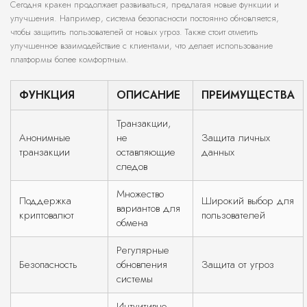
Сегодня кракен продолжает развиваться, предлагая новые функции и
улучшения. Например, система безопасности постоянно обновляется,
чтобы защитить пользователей от новых угроз. Также стоит отметить
улучшенное взаимодействие с клиентами, что делает использование
платформы более комфортным.
ФУНКЦИЯ
ОПИСАНИЕ
ПРЕИМУЩЕСТВА
Транзакции,
Анонимные
не
Защита личных
транзакции
оставляющие
данных
следов
Множество
Поддержка
Широкий выбор для
вариантов для
криптовалют
пользователей
обмена
Регулярные
Безопасность
обновления
Защита от угроз
системы
Интуитивно