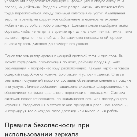
управления предоставляет сводную информацию о статусе аккаунта и
последних действиях. Разделы четко разграничены, что позволяет без
труда переключаться между разными категориями услуг. Адаптивная
верстка гарантирует корректное отображение элементов на экранах
мобильных устройств любого размера. Цветовая схема подобрана таким
образом, чтобы не напрягать зрение при длительном чтении. Темная тема
является предпочтительной для большинства пользователей тор-сети,
снижая яркость дисплея до комфортного уровня.
Поиск товаров интегрирован с мощной системой тегов и фильтров. Вы
можете сортировать предложения по цене, рейтингу продавца, дате
размещения и географическому расположению. Каждая карточка товара
содержит подробное описание, фотографии и условия сделки. Отзывы
реальных покупателей помогают составить объективное мнение о продукте
или услуге. Личные сообщения защищены сквозным шифрованием, что
обеспечивает конфиденциальность переписки с продавцами. Система
закладок позволяет сохранять понравившиеся лоты для последующего
изучения. Уведомления о статусе заказа приходят в реальном времени,
информируя вас о каждом этапе доставки или выполнения работы.
Правила безопасности при
использовании зеркала