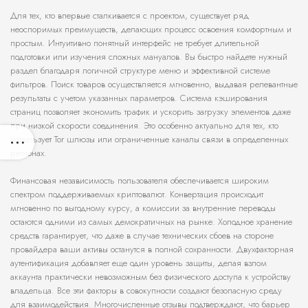
Для тех, кто впервые сталкивается с проектом, существует ряд
неоспоримых преимуществ, делающих процесс освоения комфортным и
простым. Интуитивно понятный интерфейс не требует длительной
подготовки или изучения сложных мануалов. Вы быстро найдете нужный
раздел благодаря логичной структуре меню и эффективной системе
фильтров. Поиск товаров осуществляется мгновенно, выдавая релевантные
результаты с учетом указанных параметров. Система кэширования
страниц позволяет экономить трафик и ускорить загрузку элементов даже
при низкой скорости соединения. Это особенно актуально для тех, кто
использует Tor шлюзы или ограниченные каналы связи в определенных
регионах.
Финансовая независимость пользователя обеспечивается широким
спектром поддерживаемых криптовалют. Конвертация происходит
мгновенно по выгодному курсу, а комиссии за внутренние переводы
остаются одними из самых демократичных на рынке. Холодное хранение
средств гарантирует, что даже в случае технических сбоев на стороне
провайдера ваши активы останутся в полной сохранности. Двухфакторная
аутентификация добавляет еще один уровень защиты, делая взлом
аккаунта практически невозможным без физического доступа к устройству
владельца. Все эти факторы в совокупности создают безопасную среду
для взаимодействия. Многочисленные отзывы подтверждают, что барьер