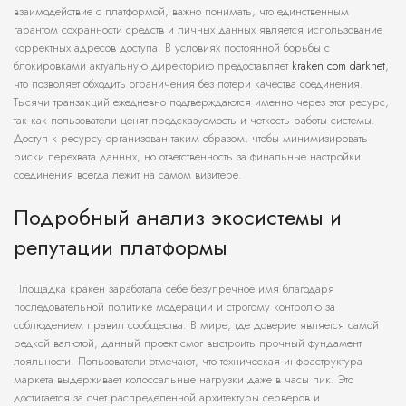
взаимодействие с платформой, важно понимать, что единственным
гарантом сохранности средств и личных данных является использование
корректных адресов доступа. В условиях постоянной борьбы с
блокировками актуальную директорию предоставляет
kraken com darknet
,
что позволяет обходить ограничения без потери качества соединения.
Тысячи транзакций ежедневно подтверждаются именно через этот ресурс,
так как пользователи ценят предсказуемость и четкость работы системы.
Доступ к ресурсу организован таким образом, чтобы минимизировать
риски перехвата данных, но ответственность за финальные настройки
соединения всегда лежит на самом визитере.
Подробный анализ экосистемы и
репутации платформы
Площадка кракен заработала себе безупречное имя благодаря
последовательной политике модерации и строгому контролю за
соблюдением правил сообщества. В мире, где доверие является самой
редкой валютой, данный проект смог выстроить прочный фундамент
лояльности. Пользователи отмечают, что техническая инфраструктура
маркета выдерживает колоссальные нагрузки даже в часы пик. Это
достигается за счет распределенной архитектуры серверов и