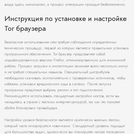
входа здесь минимален, а процесс интеграции проходит безболезненно.
Инструкция по установке и настройке
Tor браузера
Безопасное использование сети требует соблюдения определенных
технических процедур, первой из которых является правильная установка
программного обеспечения. Tor браузер представляет собой
модифицированную версию Firefox, оптимизированную для анонимной
работы. Процесс загрузки и инсталляции занимает всего несколько минут
и не требует специальных навыков. Официальный дистрибутив
необходимо скачивать исключительно с проверенных источников, чтобы
избежать установки вредоносного кода в систему. После запуска
программа предложит выбрать регион и тип подключения.
Рекомендуется использовать стандартные настройки мостов, если вы
находитесь в стране с жестким интернет-цензурой, так как это поможет
обойти блокировки провайдера.
Настройка уровня безопасности является критически важным этапом,
который часто игнорируется новичками. Стандартный уровень подходит
для большинства задач, однако если вы планируете частые посещения