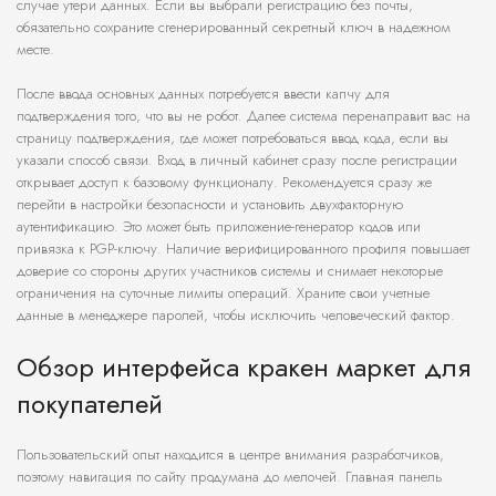
случае утери данных. Если вы выбрали регистрацию без почты,
обязательно сохраните сгенерированный секретный ключ в надежном
месте.
После ввода основных данных потребуется ввести капчу для
подтверждения того, что вы не робот. Далее система перенаправит вас на
страницу подтверждения, где может потребоваться ввод кода, если вы
указали способ связи. Вход в личный кабинет сразу после регистрации
открывает доступ к базовому функционалу. Рекомендуется сразу же
перейти в настройки безопасности и установить двухфакторную
аутентификацию. Это может быть приложение-генератор кодов или
привязка к PGP-ключу. Наличие верифицированного профиля повышает
доверие со стороны других участников системы и снимает некоторые
ограничения на суточные лимиты операций. Храните свои учетные
данные в менеджере паролей, чтобы исключить человеческий фактор.
Обзор интерфейса кракен маркет для
покупателей
Пользовательский опыт находится в центре внимания разработчиков,
поэтому навигация по сайту продумана до мелочей. Главная панель