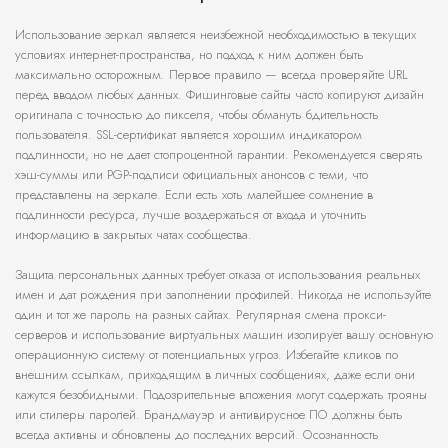
Использование зеркал является неизбежной необходимостью в текущих
условиях интернет-пространства, но подход к ним должен быть
максимально осторожным. Первое правило — всегда проверяйте URL
перед вводом любых данных. Фишинговые сайты часто копируют дизайн
оригинала с точностью до пикселя, чтобы обмануть бдительность
пользователя. SSL-сертификат является хорошим индикатором
подлинности, но не дает стопроцентной гарантии. Рекомендуется сверять
хэш-суммы или PGP-подписи официальных анонсов с теми, что
представлены на зеркале. Если есть хоть малейшее сомнение в
подлинности ресурса, лучше воздержаться от входа и уточнить
информацию в закрытых чатах сообщества.
Защита персональных данных требует отказа от использования реальных
имен и дат рождения при заполнении профилей. Никогда не используйте
один и тот же пароль на разных сайтах. Регулярная смена прокси-
серверов и использование виртуальных машин изолирует вашу основную
операционную систему от потенциальных угроз. Избегайте кликов по
внешним ссылкам, приходящим в личных сообщениях, даже если они
кажутся безобидными. Подозрительные вложения могут содержать трояны
или стилеры паролей. Брандмауэр и антивирусное ПО должны быть
всегда активны и обновлены до последних версий. Осознанность