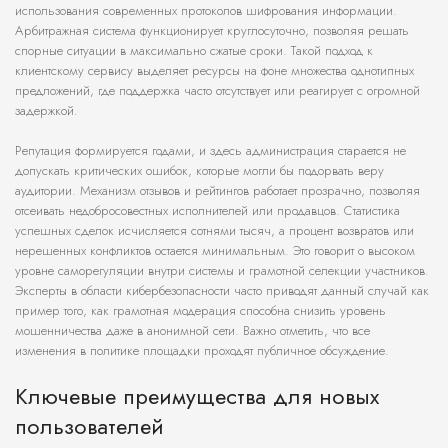
использования современных протоколов шифрования информации.
Арбитражная система функционирует круглосуточно, позволяя решать
спорные ситуации в максимально сжатые сроки. Такой подход к
клиентскому сервису выделяет ресурсы на фоне множества однотипных
предложений, где поддержка часто отсутствует или реагирует с огромной
задержкой.
Репутация формируется годами, и здесь администрация старается не
допускать критических ошибок, которые могли бы подорвать веру
аудитории. Механизм отзывов и рейтингов работает прозрачно, позволяя
отсеивать недобросовестных исполнителей или продавцов. Статистика
успешных сделок исчисляется сотнями тысяч, а процент возвратов или
нерешенных конфликтов остается минимальным. Это говорит о высоком
уровне саморегуляции внутри системы и грамотной селекции участников.
Эксперты в области кибербезопасности часто приводят данный случай как
пример того, как грамотная модерация способна снизить уровень
мошенничества даже в анонимной сети. Важно отметить, что все
изменения в политике площадки проходят публичное обсуждение.
Ключевые преимущества для новых
пользователей