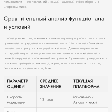
пользователя — это последний и самый надежный рубеж обороны в
цифровом мире.
Сравнительный анализ функционала
и условий
В таблице ниже представлены ключевые параметры работы платформы в
сравнении со средними показателями рынка. Это позволит объективно
оценить место ресурса в текущей экосистеме. Данные актуальны на
последний квартал и могут незначительно меняться в зависимости от
сетевой нагрузки или обновлений алгоритмов. Сравнение проводилось по
основным критериям, важным для рядового пользователя: скорость,
безопасность, стоимость и удобство.
ПАРАМЕТР
СРЕДНЕЕ
ТЕКУЩАЯ
ОЦЕНКИ
ЗНАЧЕНИЕ
ПЛАТФОРМА
Скорость
Мгновенно /
1-3 часа
модерации
Автоматически