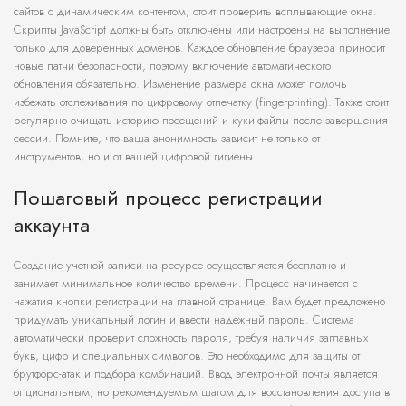
сайтов с динамическим контентом, стоит проверить всплывающие окна.
Скрипты JavaScript должны быть отключены или настроены на выполнение
только для доверенных доменов. Каждое обновление браузера приносит
новые патчи безопасности, поэтому включение автоматического
обновления обязательно. Изменение размера окна может помочь
избежать отслеживания по цифровому отпечатку (fingerprinting). Также стоит
регулярно очищать историю посещений и куки-файлы после завершения
сессии. Помните, что ваша анонимность зависит не только от
инструментов, но и от вашей цифровой гигиены.
Пошаговый процесс регистрации
аккаунта
Создание учетной записи на ресурсе осуществляется бесплатно и
занимает минимальное количество времени. Процесс начинается с
нажатия кнопки регистрации на главной странице. Вам будет предложено
придумать уникальный логин и ввести надежный пароль. Система
автоматически проверит сложность пароля, требуя наличия заглавных
букв, цифр и специальных символов. Это необходимо для защиты от
брутфорс-атак и подбора комбинаций. Ввод электронной почты является
опциональным, но рекомендуемым шагом для восстановления доступа в