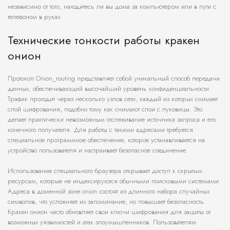
независимо от того, находитесь ли вы дома за компьютером или в пути с
телефоном в руках.
Технические тонкости работы кракен
онион
Протокол Onion_routing представляет собой уникальный способ передачи
данных, обеспечивающий высочайший уровень конфиденциальности.
Трафик проходит через несколько узлов сети, каждый из которых снимает
слой шифрования, подобно тому как снимают слои с луковицы. Это
делает практически невозможным отслеживание источника запроса и его
конечного получателя. Для работы с такими адресами требуется
специальное программное обеспечение, которое устанавливается на
устройство пользователя и настраивает безопасное соединение.
Использование специального браузера открывает доступ к скрытым
ресурсам, которые не индексируются обычными поисковыми системами.
Адреса в доменной зоне onion состоят из длинного набора случайных
символов, что усложняет их запоминание, но повышает безопасность.
Кракен онион часто обновляет свои ключи шифрования для защиты от
возможных уязвимостей и атак злоумышленников. Пользователям