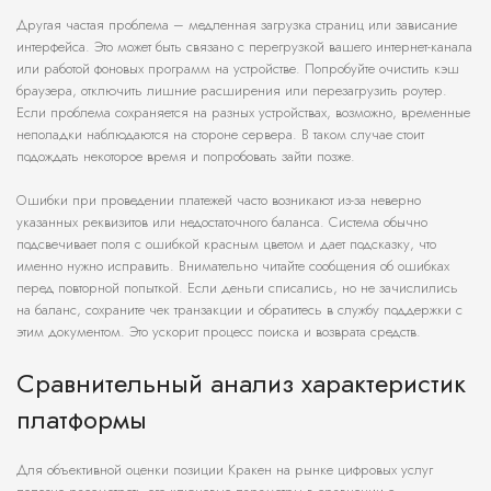
Другая частая проблема – медленная загрузка страниц или зависание
интерфейса. Это может быть связано с перегрузкой вашего интернет-канала
или работой фоновых программ на устройстве. Попробуйте очистить кэш
браузера, отключить лишние расширения или перезагрузить роутер.
Если проблема сохраняется на разных устройствах, возможно, временные
неполадки наблюдаются на стороне сервера. В таком случае стоит
подождать некоторое время и попробовать зайти позже.
Ошибки при проведении платежей часто возникают из-за неверно
указанных реквизитов или недостаточного баланса. Система обычно
подсвечивает поля с ошибкой красным цветом и дает подсказку, что
именно нужно исправить. Внимательно читайте сообщения об ошибках
перед повторной попыткой. Если деньги списались, но не зачислились
на баланс, сохраните чек транзакции и обратитесь в службу поддержки с
этим документом. Это ускорит процесс поиска и возврата средств.
Сравнительный анализ характеристик
платформы
Для объективной оценки позиции Кракен на рынке цифровых услуг