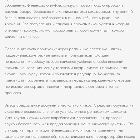
собственную финансовую инфраструктуру, позволяющую проводить
расчеты быстро, безопасно и с минимальными комиссиями. Внутренний
баланс пользователя отображается в личном кабинете в реальном
времени. Все поступления и списания средств фиксируются в истории
операций, которую можно просмотреть в любой момент для контроля
движения финансов.
Пополнение счета происходит через различные платежные шлюзы,
поддерживающие разные валюты и криптовалюты. Это дает
пользователям свободу выбора наиболее удобного способа внесения
средств. Конвертация между валютами внутри системы происходит по
актуальному курсу, который обновляется регулярно. Комиссии за
транзакции прозрачны и указываются перед подтверждением операции,
что исключает скрытые платежи и неприятные сюрпризы в конце
процесса.
Вывод средств также доступен в несколько кликов. Средства поступают на
указанные реквизиты в течение установленного регламентом времени.
Для крупных сумм может потребоваться дополнительная проверка
службы безопасности для предотвращения мошеннических действий. Это
стандартная практика для финансовых институтов, направленная на
защиту активов пользователей. Всегда внимательно перепроверяйте номер