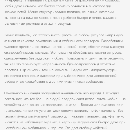
интерфейсу. Навигация по разделам сайта разработана таким образом,
чтобы даже новичок мог быстро сориентироваться в многообразии
возможностей. Меню структурировано логично, основные категории
вынесены на видное место, а поиск работает быстро и точно, выдавая
релевантные результаты за доли секунды.
Важно понимать, что эффективность работы на любом ресурсе напрямую
зависит от качества подключения и стабильности серверов. Разработчики
уделяют пристальное внимание технической части, обеспечивая высокую
отказоустойчивость системы. Это позволяет обрабатывать тысячи запросов
одновременно без задержек и сбоев. Пользователи ценят такие решения,
так как это гарантирует непрерывность бизнес-процессов и отсутствие
простоев в критически важные моменты. Надежность инфраструктуры
становится ключевым фактором при выборе места для долгосрочной
работы и взаимодействия с другими участниками сообщества.
Отдельного внимания заслуживает адаптивность веб-версии. Статистика
показывает, что все больше людей предпочитают использовать мобильные
устройства для решения повседневных задач. Версия для смартфонов и
планшетов ничем не уступает десктопному варианту по функционалу. Все
кнопки имеют оптимальный размер для нажатия пальцем, шрифты легко
читаются на небольших экранах, а картинки загружаются быстро даже при
нестабильном мобильном интернете. Это дает свободу действий