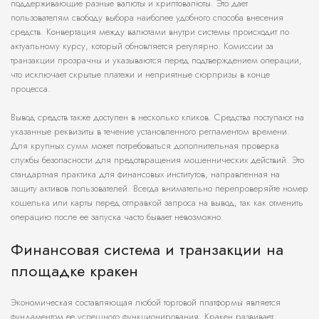
поддерживающие разные валюты и криптовалюты. Это дает
пользователям свободу выбора наиболее удобного способа внесения
средств. Конвертация между валютами внутри системы происходит по
актуальному курсу, который обновляется регулярно. Комиссии за
транзакции прозрачны и указываются перед подтверждением операции,
что исключает скрытые платежи и неприятные сюрпризы в конце
процесса.
Вывод средств также доступен в несколько кликов. Средства поступают на
указанные реквизиты в течение установленного регламентом времени.
Для крупных сумм может потребоваться дополнительная проверка
службы безопасности для предотвращения мошеннических действий. Это
стандартная практика для финансовых институтов, направленная на
защиту активов пользователей. Всегда внимательно перепроверяйте номер
кошелька или карты перед отправкой запроса на вывод, так как отменить
операцию после ее запуска часто бывает невозможно.
Финансовая система и транзакции на
площадке кракен
Экономическая составляющая любой торговой платформы является
фундаментом ее успешного функционирования. Кракен развивает