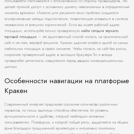
пользователи сталкиваются с блокировками со стороны провайдеров, что
делает прямой доступ к основному домену невозможным в определенные
моменты времени. Именно для решения таких проблем создаются
альтернативные методы подключения, позволяющие оставаться в системе
независимо от внешних ограничений. Если вы ищете рабочий адрес
площадки, используйте только проверенную
найти сегодня зеркало
торговой площадки
— это единственный способ попасть на оригинальный
сайт и не стать жертвой фишинга. Кракен даркнет остаётся одной из самых
стабильных площадок в своём сегменте. Чтобы попасть на сайт без риска,
сохраните проверенный адрес в закладки браузера Tor и всегда
проверяйте целостность соединения перед вводом конфиденциальных
данных.
Особенности навигации на платформе
Кракен
Современный интернет предлагает огромное количество различных
сервисов, но лишь единицы способны обеспечить тот уровень
функциональности и удобства, который необходим активным
пользователям. Платформа, о которой пойдет речь, выделяется на общем
фоне благодаря продуманной архитектуре и интуитивно понятному