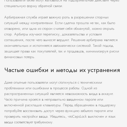
Пользователи также могут жаловаться на подозрительные действия через
специальную форму обратной связи.
Арбитражная служба играет важную роль в разрешении спорных
ситуаций между контрагентами. Если сделка прошла не так, как было
оговорено, или одна из сторон считает себя обманутой, можно открыть
спор. Арбитры изучают переписку, доказательства и условия
соглашения, после чего выносят вердикт. Решение арбитража является
окончательным и исполняется автоматически системой. Такой подход
защищает права как покупателей, так и продавцов, минимизируя риски
финансовых потерь.
Частые ошибки и методы их устранения
Даже опытные пользователи могут столкнуться с техническими
проблемами или ошибками в процессе работы. Одной из
распространенных ситуаций является невозможность входа в аккаунт.
Часто причина кроется в неправильно введенном пароле или
включенной раскладке клавиатуры. Перед обращением в поддержку
попробуйте восстановить доступ через функцию забытого пароля или
проверить настройки ввода. Убедитесь, чтоCapsLock выключен и язык
ввода соответствует требуемому.