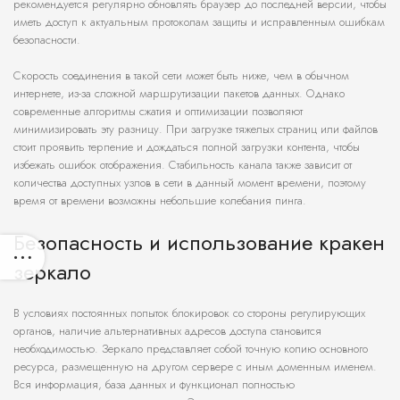
рекомендуется регулярно обновлять браузер до последней версии, чтобы
иметь доступ к актуальным протоколам защиты и исправленным ошибкам
безопасности.
Скорость соединения в такой сети может быть ниже, чем в обычном
интернете, из-за сложной маршрутизации пакетов данных. Однако
современные алгоритмы сжатия и оптимизации позволяют
минимизировать эту разницу. При загрузке тяжелых страниц или файлов
стоит проявить терпение и дождаться полной загрузки контента, чтобы
избежать ошибок отображения. Стабильность канала также зависит от
количества доступных узлов в сети в данный момент времени, поэтому
время от времени возможны небольшие колебания пинга.
Безопасность и использование кракен
зеркало
В условиях постоянных попыток блокировок со стороны регулирующих
органов, наличие альтернативных адресов доступа становится
необходимостью. Зеркало представляет собой точную копию основного
ресурса, размещенную на другом сервере с иным доменным именем.
Вся информация, база данных и функционал полностью