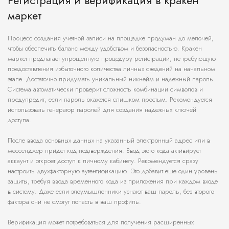
Регистрация и верификация в кракен
маркет
Процесс создания учетной записи на площадке продуман до мелочей,
чтобы обеспечить баланс между удобством и безопасностью. Кракен
маркет предлагает упрощенную процедуру регистрации, не требующую
предоставления избыточного количества личных сведений на начальном
этапе. Достаточно придумать уникальный никнейм и надежный пароль.
Система автоматически проверит сложность комбинации символов и
предупредит, если пароль окажется слишком простым. Рекомендуется
использовать генератор паролей для создания надежных ключей
доступа.
После ввода основных данных на указанный электронный адрес или в
мессенджер придет код подтверждения. Ввод этого кода активирует
аккаунт и откроет доступ к личному кабинету. Рекомендуется сразу
настроить двухфакторную аутентификацию. Это добавит еще один уровень
защиты, требуя ввода временного кода из приложения при каждом входе
в систему. Даже если злоумышленники узнают ваш пароль, без второго
фактора они не смогут попасть в ваш профиль.
Верификация может потребоваться для получения расширенных