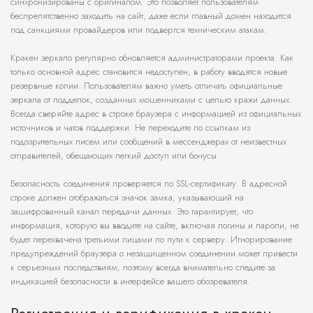
синхронизированы с оригиналом. Это позволяет пользователям
беспрепятственно заходить на сайт, даже если главный домен находится
под санкциями провайдеров или подвергся техническим атакам.
Кракен зеркало регулярно обновляется администраторами проекта. Как
только основной адрес становится недоступен, в работу вводятся новые
резервные копии. Пользователям важно уметь отличать официальные
зеркала от подделок, созданных мошенниками с целью кражи данных.
Всегда сверяйте адрес в строке браузера с информацией из официальных
источников и чатов поддержки. Не переходите по ссылкам из
подозрительных писем или сообщений в мессенджерах от неизвестных
отправителей, обещающих легкий доступ или бонусы.
Безопасность соединения проверяется по SSL-сертификату. В адресной
строке должен отображаться значок замка, указывающий на
зашифрованный канал передачи данных. Это гарантирует, что
информация, которую вы вводите на сайте, включая логины и пароли, не
будет перехвачена третьими лицами по пути к серверу. Игнорирование
предупреждений браузера о незащищенном соединении может привести
к серьезным последствиям, поэтому всегда внимательно следите за
индикацией безопасности в интерфейсе вашего обозревателя.