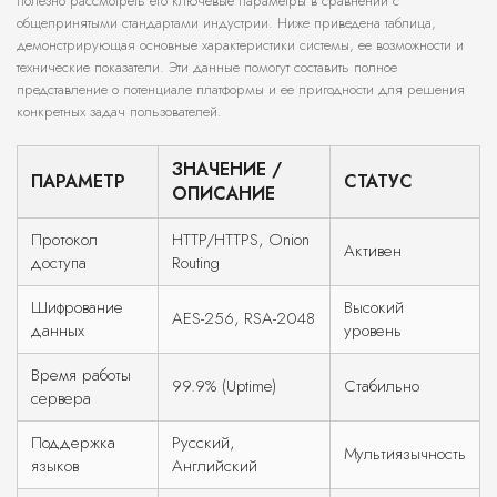
полезно рассмотреть его ключевые параметры в сравнении с
общепринятыми стандартами индустрии. Ниже приведена таблица,
демонстрирующая основные характеристики системы, ее возможности и
технические показатели. Эти данные помогут составить полное
представление о потенциале платформы и ее пригодности для решения
конкретных задач пользователей.
ЗНАЧЕНИЕ /
ПАРАМЕТР
СТАТУС
ОПИСАНИЕ
Протокол
HTTP/HTTPS, Onion
Активен
доступа
Routing
Шифрование
Высокий
AES-256, RSA-2048
данных
уровень
Время работы
99.9% (Uptime)
Стабильно
сервера
Поддержка
Русский,
Мультиязычность
языков
Английский