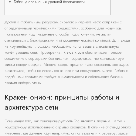
Таблица сравнения уровней безопасности
Доступ к глобальным ресурсам скрытого интернета часто сопряжен с
определенными техническими трудностями, особенно для новичков.
Пользователи ищут надежные способы подключения, не желая
сталкиваться с блокировками или мошенническими копиями. Для входа
на крупнейшую площадку необходимо использовать специальную
конфигурацию сети. Проверенная
kra-dark com
обеспечивает прямое
соединение с серверами без лишних посредников, что минимизирует
риски потери средств. Многие юзеры предпочитают сохранять этот адрес
в закладках, чтобы не искать его заново при следующем визите. Работа с
подобными сервисами требует внимательности и соблюдения базовых
правил кибергигиены.
Кракен онион: принципы работы и
архитектура сети
Понимание того, как функционирует сеть Tor, является первым шагом к
комфортному использованию скрытых сервисов. В отличие от стандартного
интернета, где данные идут напрямую от пользователя к серверу, здесь