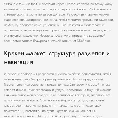
связано с тем, что трафик проходит через несколько узлов по всему миру,
каждый из которых имеет свою пропускную способность. Изображения и
тяжелые скрипты могут грузиться дольше. Разработчики кракен маркет
стараются оптимизировать код сайта, чтобы минимизировать эти задержки,
но физику процесса обмануть сложно. Пользователям стоит запастись
терпением и не перезагружать страницу каждые несколько секунд, если
она грузится медленно. Частые запросы могут привести к временной
блокировке вашего IP-адреса системой защиты от DDoS-атак.
Кракен маркет: структура разделов и
навигация
Интерфейс платформы разработан с учетом удобства пользователя, чтобы
даже новичок мог быстро сориентироваться в обилии предложений.
Главная страница встречает приветственным баннером и строкой поиска,
которая индексирует все товары и услуги, доступные на текущий момент.
Навигационное меню разделено на логические категории, что упрощает
поиск нужного раздела. Обычно это электроника, услуги, цифровые
товары, софт и другие направления. Каждая категория имеет свои
подкатегории, позволяющие сузить круг поиска до конкретных
характеристик товара. Фильтры по цене, рейтингу продавца и дате