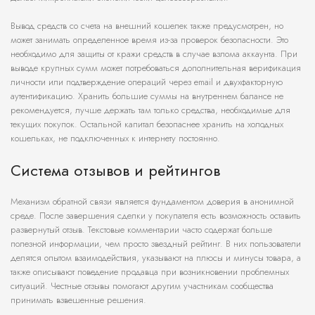
Вывод средств со счета на внешний кошелек также предусмотрен, но
может занимать определенное время из-за проверок безопасности. Это
необходимо для защиты от кражи средств в случае взлома аккаунта. При
выводе крупных сумм может потребоваться дополнительная верификация
личности или подтверждение операций через email и двухфакторную
аутентификацию. Хранить большие суммы на внутреннем балансе не
рекомендуется, лучше держать там только средства, необходимые для
текущих покупок. Остальной капитал безопаснее хранить на холодных
кошельках, не подключенных к интернету постоянно.
Система отзывов и рейтингов
Механизм обратной связи является фундаментом доверия в анонимной
среде. После завершения сделки у покупателя есть возможность оставить
развернутый отзыв. Текстовые комментарии часто содержат больше
полезной информации, чем просто звездный рейтинг. В них пользователи
делятся опытом взаимодействия, указывают на плюсы и минусы товара, а
также описывают поведение продавца при возникновении проблемных
ситуаций. Честные отзывы помогают другим участникам сообщества
принимать взвешенные решения.