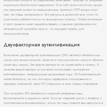
Визуальный контроль за соединением также важен. Браузер Tor отображает
индикацию безопасности соединения. Если сайт просит отключить защиту
или загружает контент по незащищенному протоколу HTTP внутри onion-
сети, это повод насторожиться. Все ресурсы в доменной зоне .onion по
умолчанию работают только по защищенным каналам. Любое отклонение
от этого правила может свидетельствовать о подмене сертификатов или
неправильной настройке прокси, что открывает лазейку для
злоумышленников.
Двухфакторная аутентификация
Включение двухфакторной аутентификации (2FA) является обязательным
шагом для защиты аккаунта. Даже если злоумышленник каким-то образом
узнает ваш пароль, без второго фактора он не сможет войти в систему. В
качестве второго фактора лучше всего использовать приложения-
аутентификаторы, генерирующие одноразовые коды. SMS-аутентификация
менее безопасна, так как сим-карты подвержены клонированию и
перехвату сообщений через SS7-уязвимости в сетях сотовых операторов.
При настройке 2FA обязательно сохраните резервные коды
восстановления в надежном месте. Если вы потеряете доступ к телефону с
приложением-аутентификатором, только эти коды позволят вам вернуться в