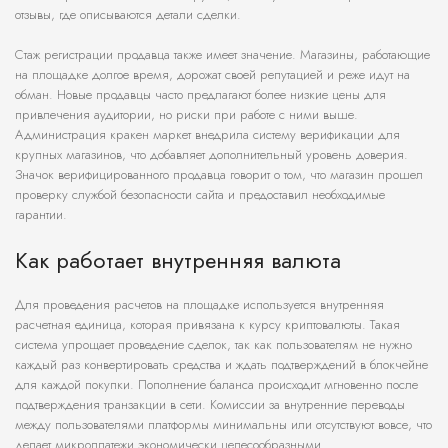
отзывы, где описываются детали сделки.
Стаж регистрации продавца также имеет значение. Магазины, работающие
на площадке долгое время, дорожат своей репутацией и реже идут на
обман. Новые продавцы часто предлагают более низкие цены для
привлечения аудитории, но риски при работе с ними выше.
Администрация кракен маркет внедрила систему верификации для
крупных магазинов, что добавляет дополнительный уровень доверия.
Значок верифицированного продавца говорит о том, что магазин прошел
проверку службой безопасности сайта и предоставил необходимые
гарантии.
Как работает внутренняя валюта
Для проведения расчетов на площадке используется внутренняя
расчетная единица, которая привязана к курсу криптовалюты. Такая
система упрощает проведение сделок, так как пользователям не нужно
каждый раз конвертировать средства и ждать подтверждений в блокчейне
для каждой покупки. Пополнение баланса происходит мгновенно после
подтверждения транзакции в сети. Комиссии за внутренние переводы
между пользователями платформы минимальны или отсутствуют вовсе, что
делает микроплатежи экономически целесообразными.