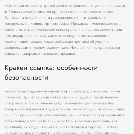
Модерация отзывов на кракен маркет направлена на удаление спама и
фейковых комментариев, но при этом сохраняется свобода слова.
Запрещены оскорбления и разглашение личных данных, но
конструктивная критика приветствуется. Продавцы имеют возможность
отвечать на отзывы, что позволяет им прояснить спорные моменты или
поблагодарить клиента за высокую оценку. Такая двусторонняя
коммуникация создает живое сообщество, где каждый участник
заинтересован в честном ведении дел. Накопленная история отзывов
становится цифровым паспортом продавца.
Кракен ссылка: особенности
безопасности
Безопасность соединения является приоритетом для всех участников
процесса. При использовании правильного адреса трафик надежно
шифруется, и третьи лица не могут перехватить данные входа или
содержимое переписки. Однако угрозы могут исходить не только извне,
но и со стороны самого пользователя. Фишинговые сайты представляют
собой главную опасность. Они могут быть визуально неотличимы от
оригинала, но созданы с целью кражи логинов и паролей. Поэтому
критически важно проверять каждую кракен ссылку перед вводом