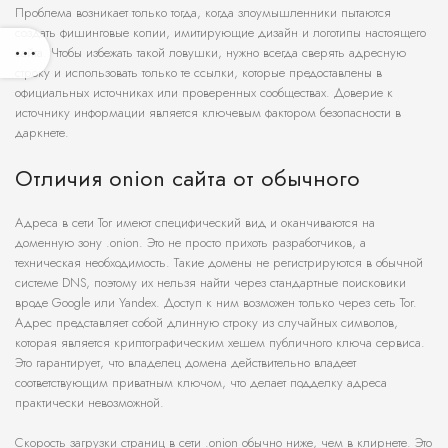
Проблема возникает только тогда, когда злоумышленники пытаются
создать фишинговые копии, имитирующие дизайн и логотипы настоящего
сайта. Чтобы избежать такой ловушки, нужно всегда сверять адресную
строку и использовать только те ссылки, которые предоставлены в
официальных источниках или проверенных сообществах. Доверие к
источнику информации является ключевым фактором безопасности в
даркнете.
Отличия onion сайта от обычного
Адреса в сети Tor имеют специфический вид и оканчиваются на
доменную зону .onion. Это не просто прихоть разработчиков, а
техническая необходимость. Такие домены не регистрируются в обычной
системе DNS, поэтому их нельзя найти через стандартные поисковики
вроде Google или Yandex. Доступ к ним возможен только через сеть Tor.
Адрес представляет собой длинную строку из случайных символов,
которая является криптографическим хешем публичного ключа сервиса.
Это гарантирует, что владелец домена действительно владеет
соответствующим приватным ключом, что делает подделку адреса
практически невозможной.
Скорость загрузки страниц в сети .onion обычно ниже, чем в клирнете. Это