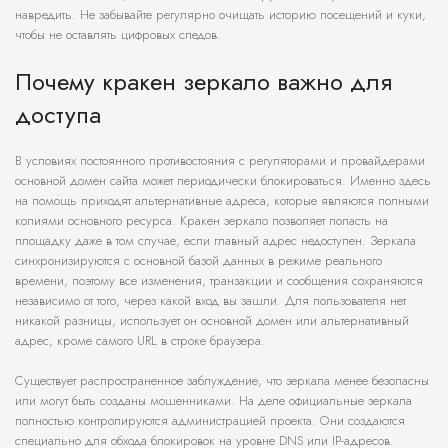
навредить. Не забывайте регулярно очищать историю посещений и куки,
чтобы не оставлять цифровых следов.
Почему кракен зеркало важно для
доступа
В условиях постоянного противостояния с регуляторами и провайдерами
основной домен сайта может периодически блокироваться. Именно здесь
на помощь приходят альтернативные адреса, которые являются полными
копиями основного ресурса. Кракен зеркало позволяет попасть на
площадку даже в том случае, если главный адрес недоступен. Зеркала
синхронизируются с основной базой данных в режиме реального
времени, поэтому все изменения, транзакции и сообщения сохраняются
независимо от того, через какой вход вы зашли. Для пользователя нет
никакой разницы, использует он основной домен или альтернативный
адрес, кроме самого URL в строке браузера.
Существует распространенное заблуждение, что зеркала менее безопасны
или могут быть созданы мошенниками. На деле официальные зеркала
полностью контролируются администрацией проекта. Они создаются
специально для обхода блокировок на уровне DNS или IP-адресов.