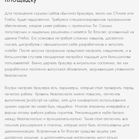
Для посещения скрытых сайтов обычного браузера, такого как Chrome или
Firefox, будет недостаточно. Требуется специализированное программное
обеспечение, которое умеет работать с протоколом Tor. Самым
популярным и надежным решением считается Tor Browser, основанный на
движке Firefox. Его установка не требует сложных навыков, достаточно
скачать дистрибутив с официального сайта разработчиков и запустить
installer. После запуска программа предложит настроить соединение, и в
большинстве случаев стандартные настройки подходят для большинства
пользователей. Важно держать браузер в актуальном состоянии, так как
разработчики постоянно выпускают обновления, закрывающие уязвимости
безопасности.
Внутри настроек браузера есть параметры, которые стоит проверить перед
началом работы. Уровень безопасности можно повысить, отключив
выполнение JavaScript на сайтах, хотя для комфортного использования
кракен маркет это может быть неудобно. Многие элементы интерфейса и
формы оплаты требуют работы скриптов. Рекомендуется найти баланс
между безопасностью и функциональностью. Также стоит отключить все
лишние расширения и плагины, которые могут быть использованы для
деанонимизации. Встроенные в Tor Browser средства защиты уже
достаточно мощные, и дополнительные инструменты могут только