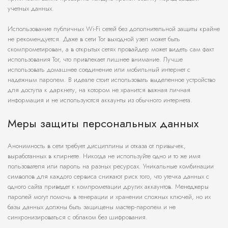
учетных данных.
Использование публичных Wi-Fi сетей без дополнительной защиты крайне
не рекомендуется. Даже в сети Tor выходной узел может быть
скомпрометирован, а в открытых сетях провайдер может видеть сам факт
использования Tor, что привлекает лишнее внимание. Лучше
использовать домашнее соединение или мобильный интернет с
надежным паролем. В идеале стоит использовать выделенное устройство
для доступа к даркнету, на котором не хранится важная личная
информация и не используются аккаунты из обычного интернета.
Меры защиты персональных данных
Анонимность в сети требует дисциплины и отказа от привычек,
выработанных в клирнете. Никогда не используйте одно и то же имя
пользователя или пароль на разных ресурсах. Уникальные комбинации
символов для каждого сервиса снижают риск того, что утечка данных с
одного сайта приведет к компрометации других аккаунтов. Менеджеры
паролей могут помочь в генерации и хранении сложных ключей, но их
базы данных должны быть защищены мастер-паролем и не
синхронизироваться с облаком без шифрования.