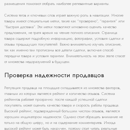
размещения помогают отобрать наиболее релевантные варианты.
Система тегов и ключевых слов играет важную роль в навигации. Многие
товары имеют специальные метки, такие как “проверено”, “гарантия” или
“быстрая доставка”. Эти метки позволяют мгновенно оценить качество
предложения, не тратя время на чтение полного описания. Страница
товара содержит подробную информацию, фотографии, условия сделки и
отзывы предыдущих покупателей. Важно внимательно изучать описание,
так как именно там прописаны все детали сделки, включая способ
передачи товара и условия гарантии. Внимательность на этом этапе спасет
от множества недоразумений в будущем.
Проверка надежности продавцов
Репутация продавца на площадке складывается из множества факторов,
главным из которых является рейтинг и количество отзывов. Система
рейтингов работает прозрачно: после каждой успешной сделки
покупатель может оценить качество товара и скорость работы продавца.
Высокий рейтинг, подтвержденный большим числом отзывов, является
хорошим индикатором надежности. Однако стоит обращать внимание не
только на общую цифру, но и на содержание комментариев. Иногда
высокий рейтинг может быть накручен, поэтому стоит читать реальные