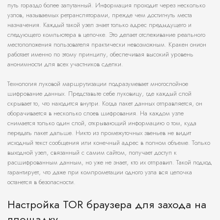
путь гораздо более запутанный. Информация проходит через несколько
узлов, называемых ретрансляторами, прежде чем достигнуть места
назначения. Каждый такой узел знает только адрес предыдущего и
следующего компьютера в цепочке. Это делает отслеживание реального
местоположения пользователя практически невозможным. Кракен онион
работает именно по этому принципу, обеспечивая высокий уровень
анонимности для всех участников сделки.
Технология луковой маршрутизации подразумевает многослойное
шифрование данных. Представьте себе луковицу, где каждый слой
скрывает то, что находится внутри. Когда пакет данных отправляется, он
оборачивается в несколько слоев шифрования. На каждом узле
снимается только один слой, открывающий информацию о том, куда
передать пакет дальше. Никто из промежуточных звеньев не видит
исходный текст сообщения или конечный адрес в полном объеме. Только
выходной узел, связанный с самим сайтом, получает доступ к
расшифрованным данным, но уже не знает, кто их отправил. Такой подход
гарантирует, что даже при компрометации одного узла вся цепочка
останется в безопасности.
Настройка TOR браузера для захода на
площадку