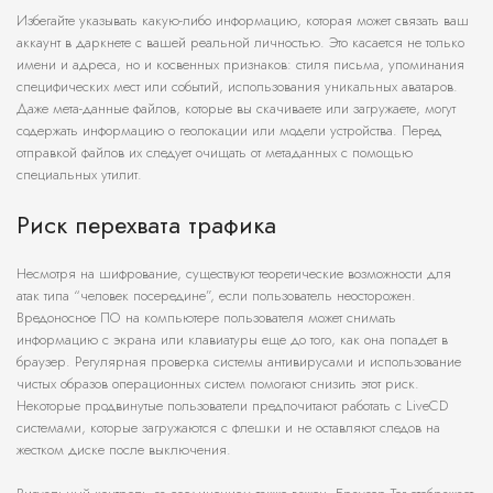
Избегайте указывать какую-либо информацию, которая может связать ваш
аккаунт в даркнете с вашей реальной личностью. Это касается не только
имени и адреса, но и косвенных признаков: стиля письма, упоминания
специфических мест или событий, использования уникальных аватаров.
Даже мета-данные файлов, которые вы скачиваете или загружаете, могут
содержать информацию о геолокации или модели устройства. Перед
отправкой файлов их следует очищать от метаданных с помощью
специальных утилит.
Риск перехвата трафика
Несмотря на шифрование, существуют теоретические возможности для
атак типа “человек посередине”, если пользователь неосторожен.
Вредоносное ПО на компьютере пользователя может снимать
информацию с экрана или клавиатуры еще до того, как она попадет в
браузер. Регулярная проверка системы антивирусами и использование
чистых образов операционных систем помогают снизить этот риск.
Некоторые продвинутые пользователи предпочитают работать с LiveCD
системами, которые загружаются с флешки и не оставляют следов на
жестком диске после выключения.