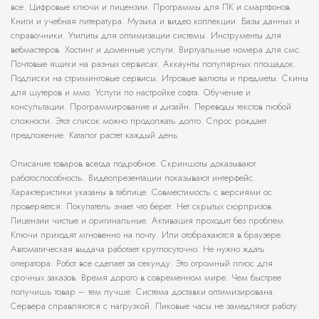
все. Цифровые ключи и лицензии. Программы для ПК и смартфонов.
Книги и учебная литература. Музыка и видео коллекции. Базы данных и
справочники. Утилиты для оптимизации системы. Инструменты для
вебмастеров. Хостинг и доменные услуги. Виртуальные номера для смс.
Почтовые ящики на разных сервисах. Аккаунты популярных площадок.
Подписки на стриминговые сервисы. Игровые валюты и предметы. Скины
для шутеров и ммо. Услуги по настройке софта. Обучение и
консультации. Программирование и дизайн. Переводы текстов любой
сложности. Этот список можно продолжать долго. Спрос рождает
предложение. Каталог растет каждый день.
Описание товаров всегда подробное. Скриншоты доказывают
работоспособность. Видеопрезентации показывают интерфейс.
Характеристики указаны в таблице. Совместимость с версиями ос
проверяется. Покупатель знает что берет. Нет скрытых сюрпризов.
Лицензии чистые и оригинальные. Активация проходит без проблем.
Ключи приходят мгновенно на почту. Или отображаются в браузере.
Автоматическая выдача работает круглосуточно. Не нужно ждать
оператора. Робот все сделает за секунду. Это огромный плюс для
срочных заказов. Время дорого в современном мире. Чем быстрее
получишь товар – тем лучше. Система доставки оптимизирована.
Сервера справляются с нагрузкой. Пиковые часы не замедляют работу.