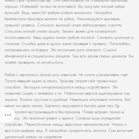
имеют свои преимущества. Они реализованы на платформе одинаково
хорошо. Интерфейс ничем не отличается. Вы получите полный набор
функций. Вход через Tor требует особого внимания. Настройки
безопасности браузера влияют на работу. Рекомендуется выставить
средний уровень. Слишком высокий может заблокировать скрипты.
Слишком низкий снизит защиту. Баланс важен для комфортного
использования. Ввод адреса онион требует точности. Символы длинные и
сложные. Ошибка даже в одном знаке приведет к провалу. Пользуйтесь
копированием из буфера. Это исключает риск опечатки. Ссылки
обновляются в специальном разделе. Там есть архив старых доменов. Вы
можете проверить их актуальность.
Работа с зеркалами проще для новичков. Не нужно устанавливать софт.
Просто введите адрес в строку. Браузер откроет сайт привычным
способом. Закладки синхронизируются между устройствами. Это
позволяет сидеть с телефона и пк. Мобильная версия адаптирована под
экраны. Кнопки крупные и удобные. Навигация интуитивно понятна. Все
меню на своих местах. Картинки загружаются быстро даже при 3g.
Видеоконтент воспроизводится без тормозов. Плеер встроен прямо в
страницу. Это экономит трафик и время. Система сама определяет
устройство. Переключение между версиями автоматическое. Можно и
вручную выбрать вид. В настройках профиля есть галочка. Она включает
десктопный режим на смартфоне.