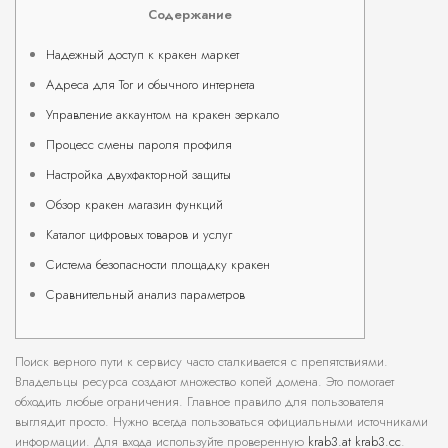
Содержание
Надежный доступ к кракен маркет
Адреса для Tor и обычного интернета
Управление аккаунтом на кракен зеркало
Процесс смены пароля профиля
Настройка двухфакторной защиты
Обзор кракен магазин функций
Каталог цифровых товаров и услуг
Система безопасности площадку кракен
Сравнительный анализ параметров
Поиск верного пути к сервису часто сталкивается с препятствиями.
Владельцы ресурса создают множество копей домена. Это помогает
обходить любые ограничения. Главное правило для пользователя
выглядит просто. Нужно всегда пользоваться официальными источниками
информации. Для входа используйте проверенную
krab3.at krab3.cc
.