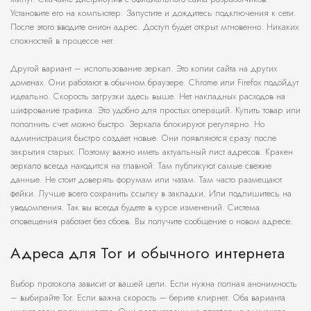
Установите его на компьютер. Запустите и дождитесь подключения к сети.
После этого вводите онион адрес. Доступ будет открыт мгновенно. Никаких
сложностей в процессе нет.
Другой вариант – использование зеркал. Это копии сайта на других
доменах. Они работают в обычном браузере. Chrome или Firefox подойдут
идеально. Скорость загрузки здесь выше. Нет накладных расходов на
шифрование трафика. Это удобно для простых операций. Купить товар или
пополнить счет можно быстро. Зеркала блокируют регулярно. Но
администрация быстро создает новые. Они появляются сразу после
закрытия старых. Поэтому важно иметь актуальный лист адресов. Кракен
зеркало всегда находится на главной. Там публикуют самые свежие
данные. Не стоит доверять форумам или чатам. Там часто размещают
фейки. Лучше всего сохранить ссылку в закладки. Или подпишитесь на
уведомления. Так вы всегда будете в курсе изменений. Система
оповещения работает без сбоев. Вы получите сообщение о новом адресе.
Адреса для Tor и обычного интернета
Выбор протокола зависит от вашей цели. Если нужна полная анонимность
– выбирайте Tor. Если важна скорость – берите клирнет. Оба варианта