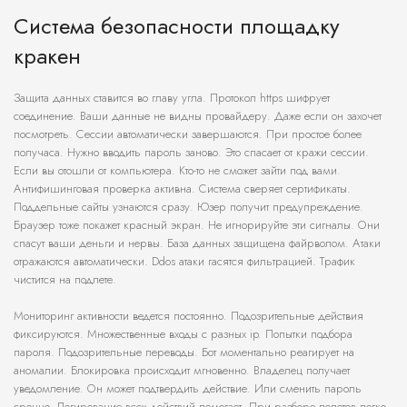
Система безопасности площадку
кракен
Защита данных ставится во главу угла. Протокол https шифрует
соединение. Ваши данные не видны провайдеру. Даже если он захочет
посмотреть. Сессии автоматически завершаются. При простое более
получаса. Нужно вводить пароль заново. Это спасает от кражи сессии.
Если вы отошли от компьютера. Кто-то не сможет зайти под вами.
Антифишинговая проверка активна. Система сверяет сертификаты.
Поддельные сайты узнаются сразу. Юзер получит предупреждение.
Браузер тоже покажет красный экран. Не игнорируйте эти сигналы. Они
спасут ваши деньги и нервы. База данных защищена файрволом. Атаки
отражаются автоматически. Ddos атаки гасятся фильтрацией. Трафик
чистится на подлете.
Мониторинг активности ведется постоянно. Подозрительные действия
фиксируются. Множественные входы с разных ip. Попытки подбора
пароля. Подозрительные переводы. Бот моментально реагирует на
аномалии. Блокировка происходит мгновенно. Владелец получает
уведомление. Он может подтвердить действие. Или сменить пароль
срочно. Логирование всех действий помогает. При разборе полетов легко