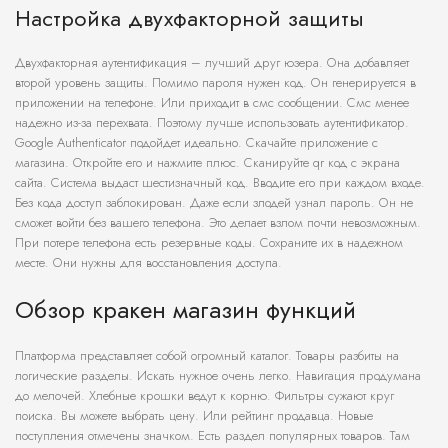
Настройка двухфакторной защиты
Двухфакторная аутентификация – лучший друг юзера. Она добавляет
второй уровень защиты. Помимо пароля нужен код. Он генерируется в
приложении на телефоне. Или приходит в смс сообщении. Смс менее
надежно из-за перехвата. Поэтому лучше использовать аутентификатор.
Google Authenticator подойдет идеально. Скачайте приложение с
магазина. Откройте его и нажмите плюс. Сканируйте qr код с экрана
сайта. Система выдаст шестизначный код. Вводите его при каждом входе.
Без кода доступ заблокирован. Даже если злодей узнал пароль. Он не
сможет войти без вашего телефона. Это делает взлом почти невозможным.
При потере телефона есть резервные коды. Сохраните их в надежном
месте. Они нужны для восстановления доступа.
Обзор кракен магазин функций
Платформа представляет собой огромный каталог. Товары разбиты на
логические разделы. Искать нужное очень легко. Навигация продумана
до мелочей. Хлебные крошки ведут к корню. Фильтры сужают круг
поиска. Вы можете выбрать цену. Или рейтинг продавца. Новые
поступления отмечены значком. Есть раздел популярных товаров. Там