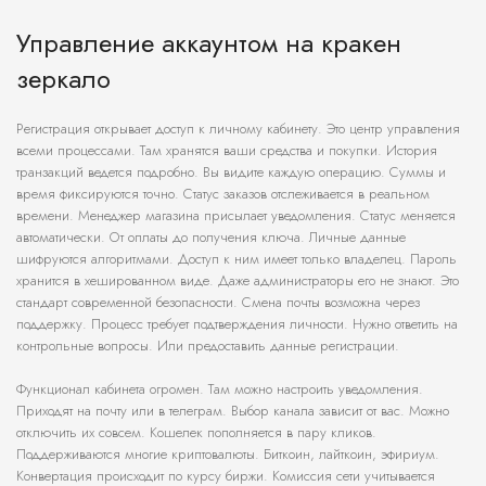
Управление аккаунтом на кракен
зеркало
Регистрация открывает доступ к личному кабинету. Это центр управления
всеми процессами. Там хранятся ваши средства и покупки. История
транзакций ведется подробно. Вы видите каждую операцию. Суммы и
время фиксируются точно. Статус заказов отслеживается в реальном
времени. Менеджер магазина присылает уведомления. Статус меняется
автоматически. От оплаты до получения ключа. Личные данные
шифруются алгоритмами. Доступ к ним имеет только владелец. Пароль
хранится в хешированном виде. Даже администраторы его не знают. Это
стандарт современной безопасности. Смена почты возможна через
поддержку. Процесс требует подтверждения личности. Нужно ответить на
контрольные вопросы. Или предоставить данные регистрации.
Функционал кабинета огромен. Там можно настроить уведомления.
Приходят на почту или в телеграм. Выбор канала зависит от вас. Можно
отключить их совсем. Кошелек пополняется в пару кликов.
Поддерживаются многие криптовалюты. Биткоин, лайткоин, эфириум.
Конвертация происходит по курсу биржи. Комиссия сети учитывается