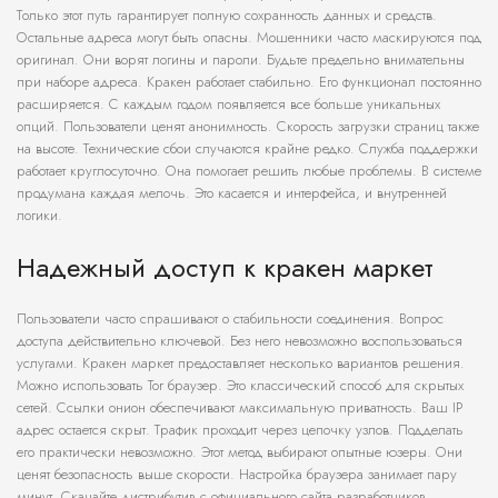
Только этот путь гарантирует полную сохранность данных и средств.
Остальные адреса могут быть опасны. Мошенники часто маскируются под
оригинал. Они ворят логины и пароли. Будьте предельно внимательны
при наборе адреса. Кракен работает стабильно. Его функционал постоянно
расширяется. С каждым годом появляется все больше уникальных
опций. Пользователи ценят анонимность. Скорость загрузки страниц также
на высоте. Технические сбои случаются крайне редко. Служба поддержки
работает круглосуточно. Она помогает решить любые проблемы. В системе
продумана каждая мелочь. Это касается и интерфейса, и внутренней
логики.
Надежный доступ к кракен маркет
Пользователи часто спрашивают о стабильности соединения. Вопрос
доступа действительно ключевой. Без него невозможно воспользоваться
услугами. Кракен маркет предоставляет несколько вариантов решения.
Можно использовать Tor браузер. Это классический способ для скрытых
сетей. Ссылки онион обеспечивают максимальную приватность. Ваш IP
адрес остается скрыт. Трафик проходит через цепочку узлов. Подделать
его практически невозможно. Этот метод выбирают опытные юзеры. Они
ценят безопасность выше скорости. Настройка браузера занимает пару
минут. Скачайте дистрибутив с официального сайта разработчиков.