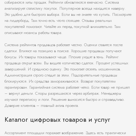
собираются хиты продаж. Рейтинги обновляются ежечасно. Система
анализирует статистику покупок. Популярное всегда находится наверху.
Это удобно для быстрого выбора. Если вы не знаете что купить. Посмотрите
на лидерборд. Там точно есть что-то стоящее. Отзывы реальных
покупателей помогают. Читайте их перед покупкой внимательно. Там
описывают нюансы работы товара.
Система рейтингов продавцов работает честно. Оценки ставятся после
сделки. Влияют на позицию в поиске. Хорошие продавцы получают
бонусы. Их товары показывают чаще. Плохие уходят в тень. Рейтинг
продавца открыт всем. Вы видите количество сделок. Процент успешных
завершений. И среднюю оценку. Это помогает отсеять мошенников.
Администрация строго следит за этим. Подозрительные продавцы
блокируются. Их средства замораживаются. Возврат покупателям
гарантирован. Гарантийная система работает четко. Если товар не пришел
– вернут деньги. Споры разрешаются через арбитраж. Менеджеры
изучают переписку и логи. Решение выносится быстро и справедливо.
Доверие клиентов – главный актив проекта.
Каталог цифровых товаров и услуг
Ассортимент площадки поражает воображение. Здесь есть практически