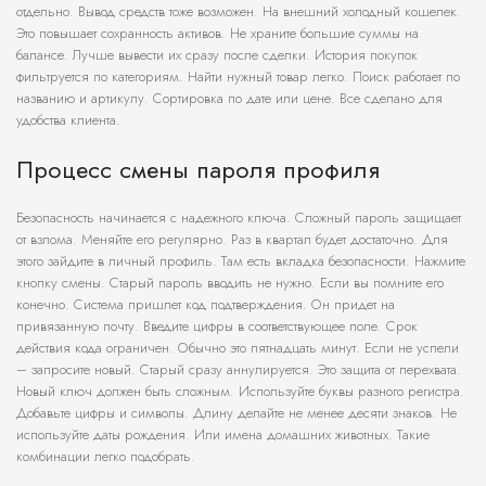
отдельно. Вывод средств тоже возможен. На внешний холодный кошелек.
Это повышает сохранность активов. Не храните большие суммы на
балансе. Лучше вывести их сразу после сделки. История покупок
фильтруется по категориям. Найти нужный товар легко. Поиск работает по
названию и артикулу. Сортировка по дате или цене. Все сделано для
удобства клиента.
Процесс смены пароля профиля
Безопасность начинается с надежного ключа. Сложный пароль защищает
от взлома. Меняйте его регулярно. Раз в квартал будет достаточно. Для
этого зайдите в личный профиль. Там есть вкладка безопасности. Нажмите
кнопку смены. Старый пароль вводить не нужно. Если вы помните его
конечно. Система пришлет код подтверждения. Он придет на
привязанную почту. Введите цифры в соответствующее поле. Срок
действия кода ограничен. Обычно это пятнадцать минут. Если не успели
– запросите новый. Старый сразу аннулируется. Это защита от перехвата.
Новый ключ должен быть сложным. Используйте буквы разного регистра.
Добавьте цифры и символы. Длину делайте не менее десяти знаков. Не
используйте даты рождения. Или имена домашних животных. Такие
комбинации легко подобрать.