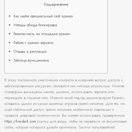
Содержание
Как найти официальный сайт кракен
Методы обхода блокировок
Безопасность на площадке кракен
Работа с кракен зеркало
Отзывы и репутация
Таблица функционала
В эпоху постоянного ужесточения контроля в интернете вопрос доступа к
заблокированным ресурсам становится как никогда актуальным. Многие
платформы вынуждены менять домены, использовать зеркала или
переходить в скрытые сети. Именно такой подход демонстрирует Кракен,
оставаясь одним из самых заметных игроков своего сегмента. Для тех, кто
ищет стабильный доступ, важно понимать особенности навигации и
правила цифровой гигиеничности. Вы можете использовать проверенную
https://kra-dark.com
ссылку для входа, чтобы не нарваться на фишинговые
сайты, которые копируют дизайн оригинала. Тысячи пользователей