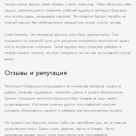
Частая смена зеркал может сбивать с толку новичков. Чтобы облегчить себе
задачу, рекомендуется сохранять рабочие адреса в закладки браузера
или использовать менеджеры паролей. Это позволит быстро перейти на
нужный ресурс без необходимости каждый раз искать ссылку заново.
Стоит отметить, что некоторые зеркала могут быть временными. Они
создаются на короткий срок для решения конкретных технических задач
или в экстренных ситуациях. Такие адреса могут перестать работать в
любой момент, поэтому не стоит полагаться на них как на основной способ
входа.
Отзывы и репутация
Репутация платформы складывается из множества факторов: скорости
работы, качества поддержки, честности сделок и уровня безопасности.
Кракен площадка накопила огромную базу отзывов за годы своего
существования. Изучение мнения других пользователей помогает
составить объективную картину и избежать распространенных ошибок.
На профильных форумах можно найти как хвалебные оды, так и гневные
критические статьи. Важно уметь отделять зерна от плевел. Часто
негативные отзывы пишут сами конкуренты или пользователи,