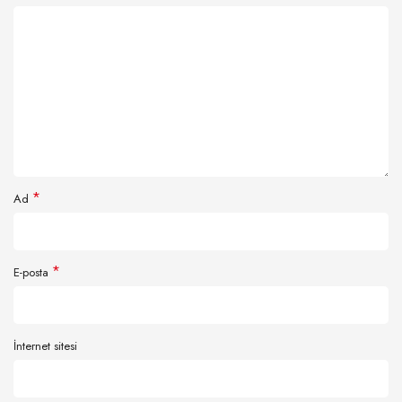
*
Ad
*
E-posta
İnternet sitesi