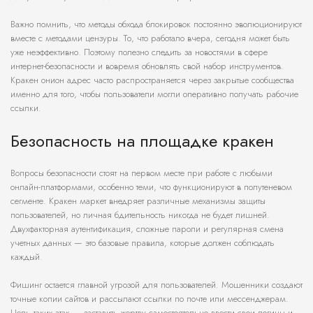
Важно помнить, что методы обхода блокировок постоянно эволюционируют
вместе с методами цензуры. То, что работало вчера, сегодня может быть
уже неэффективно. Поэтому полезно следить за новостями в сфере
интернет-безопасности и вовремя обновлять свой набор инструментов.
Кракен онион адрес часто распространяется через закрытые сообщества
именно для того, чтобы пользователи могли оперативно получать рабочие
ссылки.
Безопасность на площадке кракен
Вопросы безопасности стоят на первом месте при работе с любыми
онлайн-платформами, особенно теми, что функционируют в полутеневом
сегменте. Кракен маркет внедряет различные механизмы защиты
пользователей, но личная бдительность никогда не будет лишней.
Двухфакторная аутентификация, сложные пароли и регулярная смена
учетных данных — это базовые правила, которые должен соблюдать
каждый.
Фишинг остается главной угрозой для пользователей. Мошенники создают
точные копии сайтов и рассылают ссылки по почте или мессенджерам.
Цель таких атак — заставить жертву самостоятельно ввести свои логины и