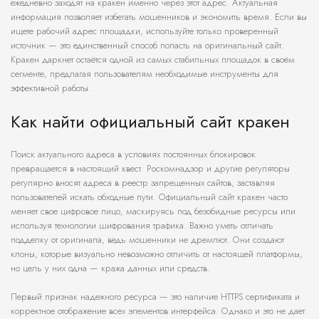
ежедневно заходят на кракен именно через этот адрес. Актуальная
информация позволяет избегать мошенников и экономить время. Если вы
ищете рабочий адрес площадки, используйте только проверенный
источник — это единственный способ попасть на оригинальный сайт.
Кракен даркнет остаётся одной из самых стабильных площадок в своём
сегменте, предлагая пользователям необходимые инструменты для
эффективной работы.
Как найти официальный сайт кракен
Поиск актуального адреса в условиях постоянных блокировок
превращается в настоящий квест. Роскомнадзор и другие регуляторы
регулярно вносят адреса в реестр запрещенных сайтов, заставляя
пользователей искать обходные пути. Официальный сайт кракен часто
меняет свое цифровое лицо, маскируясь под безобидные ресурсы или
используя технологии шифрования трафика. Важно уметь отличать
подделку от оригинала, ведь мошенники не дремлют. Они создают
клоны, которые визуально невозможно отличить от настоящей платформы,
но цель у них одна — кража данных или средств.
Первый признак надежного ресурса — это наличие HTTPS сертификата и
корректное отображение всех элементов интерфейса. Однако и это не дает