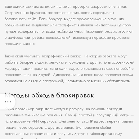
Еще одним важным аспектом является проверка цифровых отпечатков.
Современные браузеры позволяют анализировать сертификаты
безопасности сайта. Если браузер выдает предупреждение о том, что
соединение не защищено или сертификат выпущен неизвестным центром,
лучше воздержаться от ввода любых данных. Настоящий ресурс заботится
о шифровании трафика пользователей, используя передовые протоколы
передачи данных.
Также стоит учитывать географический фактор. Некоторые зеркала могут
работать быстрее в одних регионах и тормозить в других из-за особенностей
маршрутизации трафика. Если один адрес открывается плохо, попробуйте
переключиться на другой. Диверсификация точек входа позволяет всегда
оставаться на связи с платформой, независимо от внешних обстоятельств.
Методы обхода блокировок
Когда провайдер закрывает доступ к ресурсу, на помощь приходят
различные технические решения. Самый простой и популярный метод —
использование VPN сервисов. Они меняют ваш IP адрес, перенаправляя
трафик через серверы в других странах. Это позволяет обойти
региональные ограничения и получить доступ к заблокированному