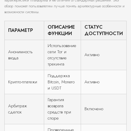
характеристики платформы и её отличия от стандартных решений. Этот
обзор поможет пользователям лучше понять архитектурные особенности и
возможности системы.
ОПИСАНИЕ
СТАТУС
ПАРАМЕТР
ФУНКЦИИ
ДОСТУПНОСТИ
Использование
Анонимность
сети Tor и
Активно
входа
отсутствие
трекинга
Поддержка
Крипто-платежи
Bitcoin, Monero
Активно
и USDT
Гарантия
Арбитраж
возврата
Включено
сделок
средств при
споре
Проверенные