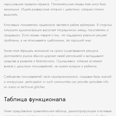
нарушившие правила сервиса. Положительные отзывы тоже могут быть
заказными. Ищите развернутые истории с деталями, которые сложно
выдумать.
Ключевым показателем надежности является работа арбитража. В спорных
ситуациях администрация выступает посредником между покупателем и
продавцом. Если отзывы говорят о том, что поддержка реально решает
проблемы, а не отписывается шаблонами, это хороший знак.
Также стоит обращать внимание на сроки существования ресурса.
Долгожители рынка обычно дорожат своей репутацией и вкладывают
средства в развитие и безопасность. Однодневки, которые исчезают
вместе с деньгами пользователей, не имеют истории и рейтинга.
Сообщество пользователей часто самоорганизуются, создавая базы знаний
и инструкции. participation in such communities can provide up-to-date info
on scams or technical glitches.
Таблица функционала
Ниже представлена сравнительная таблица, демонстрирующая ключевые