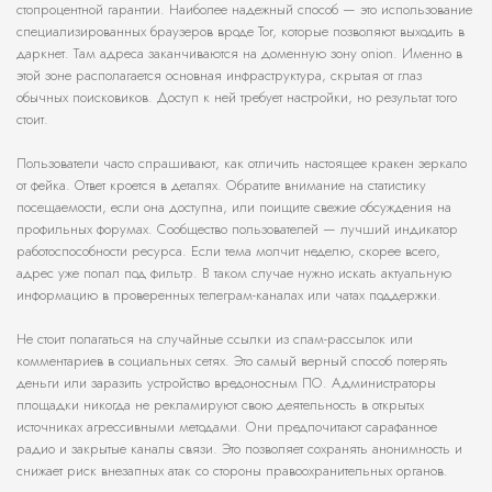
стопроцентной гарантии. Наиболее надежный способ — это использование
специализированных браузеров вроде Tor, которые позволяют выходить в
даркнет. Там адреса заканчиваются на доменную зону onion. Именно в
этой зоне располагается основная инфраструктура, скрытая от глаз
обычных поисковиков. Доступ к ней требует настройки, но результат того
стоит.
Пользователи часто спрашивают, как отличить настоящее кракен зеркало
от фейка. Ответ кроется в деталях. Обратите внимание на статистику
посещаемости, если она доступна, или поищите свежие обсуждения на
профильных форумах. Сообщество пользователей — лучший индикатор
работоспособности ресурса. Если тема молчит неделю, скорее всего,
адрес уже попал под фильтр. В таком случае нужно искать актуальную
информацию в проверенных телеграм-каналах или чатах поддержки.
Не стоит полагаться на случайные ссылки из спам-рассылок или
комментариев в социальных сетях. Это самый верный способ потерять
деньги или заразить устройство вредоносным ПО. Администраторы
площадки никогда не рекламируют свою деятельность в открытых
источниках агрессивными методами. Они предпочитают сарафанное
радио и закрытые каналы связи. Это позволяет сохранять анонимность и
снижает риск внезапных атак со стороны правоохранительных органов.