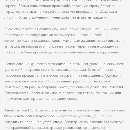
пароли. Всегда внимательно проверяйте адресную строку браузера
перед тем, как вводить конфиденциальную информацию. Даже одна
лишняя буква в доменном имени может указывать на подделку.
Также стоит опасаться социальной инженерии. Злоумышленники могут
представляться сотрудниками техподдержки и просить сообщить
секретные коды или данные карты. Настоящая администрация никогда не
запрашивает пароли или приватные ключи через личные сообщения.
Любые подобные просьбы должны вызывать немедленное подозрение.
Использование криптовалют значительно повышает уровень анонимности
транзакций по сравнению с банковскими картами. Блокчейн технологии
позволяют проводить платежи без раскрытия личных данных. Однако и
здесь есть свои нюансы. Использование одного и того же адреса
кошелька для разных операций может деанонимизировать пользователя.
Рекомендуется использовать новые адреса для каждой транзакции или
применять миксеры для запутывания следов.
Антивирусное ПО и фаерволы должны быть всегда активны. Они помогают
блокировать попытки вредоносных программ украсть данные или
получить контроль над устройством. Регулярное обновление баз сигнатур
и операционной системы закрывает уязвимости, которые могут