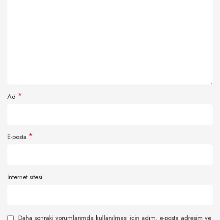
*
Ad
*
E-posta
İnternet sitesi
Daha sonraki yorumlarımda kullanılması için adım, e-posta adresim ve