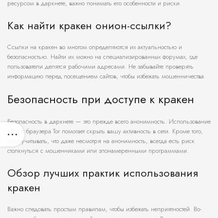
ресурсом в даркнете, важно понимать его особенности и риски.
Как найти кракен онион-ссылки?
Ссылки на кракен во многом определяются их актуальностью и
безопасностью. Найти их можно на специализированных форумах, где
пользователи делятся рабочими адресами. Не забывайте проверять
информацию перед посещением сайтов, чтобы избежать мошенничества.
Безопасность при доступе к кракен
Безопасность в даркнете — это прежде всего анонимность. Использование
VPN и браузера Tor помогает скрыть вашу активность в сети. Кроме того,
стоит учитывать, что даже несмотря на анонимность, всегда есть риск
столкнуться с мошенниками или злонамеренными программами.
Обзор лучших практик использования
кракен
Важно следовать простым правилам, чтобы избежать неприятностей. Во-