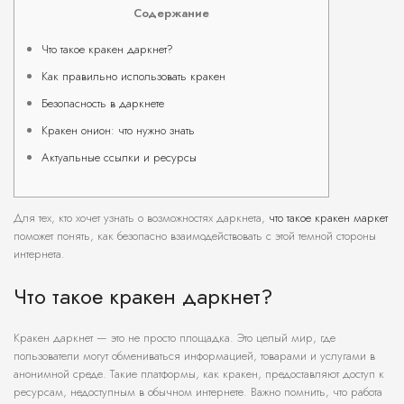
Содержание
Что такое кракен даркнет?
Как правильно использовать кракен
Безопасность в даркнете
Кракен онион: что нужно знать
Актуальные ссылки и ресурсы
Для тех, кто хочет узнать о возможностях даркнета,
что такое кракен маркет
поможет понять, как безопасно взаимодействовать с этой темной стороны
интернета.
Что такое кракен даркнет?
Кракен даркнет — это не просто площадка. Это целый мир, где
пользователи могут обмениваться информацией, товарами и услугами в
анонимной среде. Такие платформы, как кракен, предоставляют доступ к
ресурсам, недоступным в обычном интернете. Важно помнить, что работа