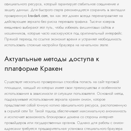
официального ресурса, который гарантирует стабильное соединение и
защиту данных. Для быстрого старта рекомендуется сохранить в закладки
проверенную
kra-dark.com
, так как этот домен всегда перенаправляет на
действующее зеркало без риска перехвата трафика. Тысячи юзеров
ежедневно выбирают этот путь, чтобы избежать фишинговых сайтов и
мошенников, которые часто маскируются под оригинальный интерфейс.
Прямой переход по ссылке экономит время и устраняет необходимость
использовать сложные настройки браузера на начальном этапе.
Актуальные методы доступа к
платформе Кракен
Существует несколько проверенных способов попасть на сайт торговой
площадки, каждый из которых имеет свои преимущества и особенности
использования в зависимости от ситуации пользователя. Основной метод
подразумевает использование зеркала кракен онион, которое
представляет собой точную копию официального ресурса, расположенную
в скрытой сети Tor. Такой подход обеспечивает максимальную анонимность
и исключает возможность блокировки домена со стороны интернет-
провайдеров или государственных органов. Однако для работы с онион-
адресами требуется предварительная установка специального браузера