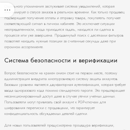
Отдельного упоминания заслуживает система уведомлений, которая
информирует о статусе заказов в реальном времени. Как только продавец
подтверждает получение оплаты и отправку товара, покупатель получает
соответствующий сигнал в личном кабинете. Это исключает ситуации
неопределенности, когда приходится гадать, находится ли сделка в
процессе или уже завершена. Продвинутый поиск с десятками фильтров
позволяет находить нужные позиции за считанные секунды даже при
огромном ассортименте.
Система безопасности и верификации
Вопрос безопасности на кракен онион стоит на первом месте, поэтому
администрация внедрила многоуровневую систему защиты аккаунтов.
Базовым уровнем является двухфакторная аутентификация, которая требует
ввода одноразового кода помимо стандартного пароля. Это предотвращает
несанкционированный доступ даже в случае утечки учетных данных.
Пользователи могут привязать свой аккаунт к PGP-ключам для
шифрования переписки с продавцами, что гарантирует
конфиденциальность обсуждаемых деталей сделки.
Для новых пользователей предусмотрена процедура верификации,