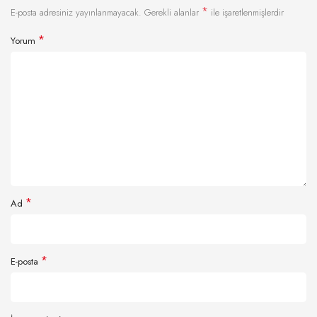
*
E-posta adresiniz yayınlanmayacak.
Gerekli alanlar
ile işaretlenmişlerdir
*
Yorum
*
Ad
*
E-posta