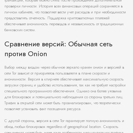
транзакций, которые можно снять после прохождения дополнительной
проверки личности. История всех финансовых операций сохраняется в
личном кабинете, что позволяет вести учет расходов и при необходимости
предоставлять отчетность. Поддержка криптовалютных платежей
обеспечивает анонимность переводов и независимость от традиционных
банковских систем.
Сравнение версий: Обычная сеть
против Onion
Выбор между входом через обычное зеркало кракен онион и версией в
сети Tor зависит от приоритетов пользователя в плане скорости и
анонимности. Версия в клирнете обеспечивает максимальную скорость
загрузки страниц и удобство использования, так как не требует настройки
специального программного обеспечения. Однако она более уязвима
для блокировок и потенциального наблюдения со стороны третьих лиц.
Трафик в открытой сети может быть проанализирован, что теоретически
позволяет установить факт посещения ресурса.
С другой стороны, версия в сети Tor гарантирует полную анонимность и
обход любых блокировок regardless of geographical location. Скорость
соединения может быть ниже из-за особенности маршрутизации трафика