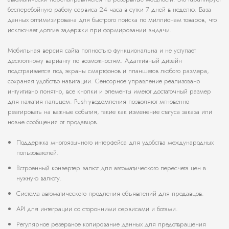
бесперебойную работу сервиса 24 часа в сутки 7 дней в неделю. База
данных оптимизирована для быстрого поиска по миллионам товаров, что
исключает долгие задержки при формировании выдачи.
Мобильная версия сайта полностью функциональна и не уступает
десктопному варианту по возможностям. Адаптивный дизайн
подстраивается под экраны смартфонов и планшетов любого размера,
сохраняя удобство навигации. Сенсорное управление реализовано
интуитивно понятно, все кнопки и элементы имеют достаточный размер
для нажатия пальцем. Push-уведомления позволяют мгновенно
реагировать на важные события, такие как изменение статуса заказа или
новые сообщения от продавцов.
Поддержка многоязычного интерфейса для удобства международных
пользователей.
Встроенный конвертер валют для автоматического пересчета цен в
нужную валюту.
Система автоматического продления объявлений для продавцов.
API для интеграции со сторонними сервисами и ботами.
Регулярное резервное копирование данных для предотвращения