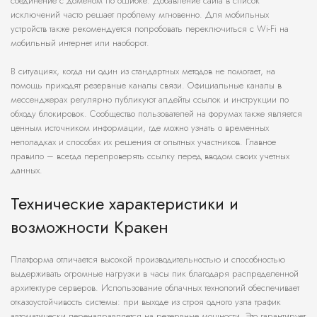
соединение с доменом по ошибке. Добавление сайта в список
исключений часто решает проблему мгновенно. Для мобильных
устройств также рекомендуется попробовать переключиться с Wi-Fi на
мобильный интернет или наоборот.
В ситуациях, когда ни один из стандартных методов не помогает, на
помощь приходят резервные каналы связи. Официальные каналы в
мессенджерах регулярно публикуют апдейты ссылок и инструкции по
обходу блокировок. Сообщество пользователей на форумах также является
ценным источником информации, где можно узнать о временных
неполадках и способах их решения от опытных участников. Главное
правило – всегда перепроверять ссылку перед вводом своих учетных
данных.
Технические характеристики и
возможности Кракен
Платформа отличается высокой производительностью и способностью
выдерживать огромные нагрузки в часы пик благодаря распределенной
архитектуре серверов. Использование облачных технологий обеспечивает
отказоустойчивость системы: при выходе из строя одного узла трафик
автоматически перенаправляется на резервные мощности. Это гарантирует