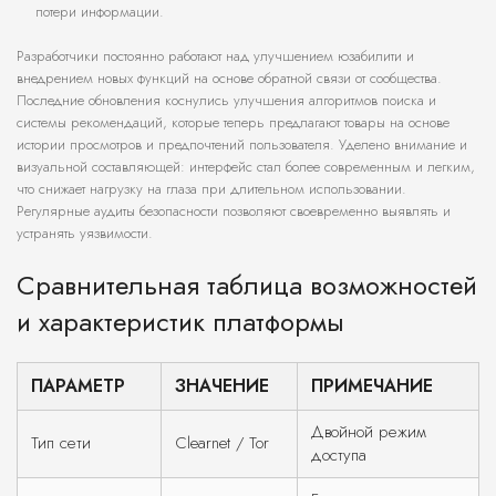
потери информации.
Разработчики постоянно работают над улучшением юзабилити и
внедрением новых функций на основе обратной связи от сообщества.
Последние обновления коснулись улучшения алгоритмов поиска и
системы рекомендаций, которые теперь предлагают товары на основе
истории просмотров и предпочтений пользователя. Уделено внимание и
визуальной составляющей: интерфейс стал более современным и легким,
что снижает нагрузку на глаза при длительном использовании.
Регулярные аудиты безопасности позволяют своевременно выявлять и
устранять уязвимости.
Сравнительная таблица возможностей
и характеристик платформы
ПАРАМЕТР
ЗНАЧЕНИЕ
ПРИМЕЧАНИЕ
Двойной режим
Тип сети
Clearnet / Tor
доступа