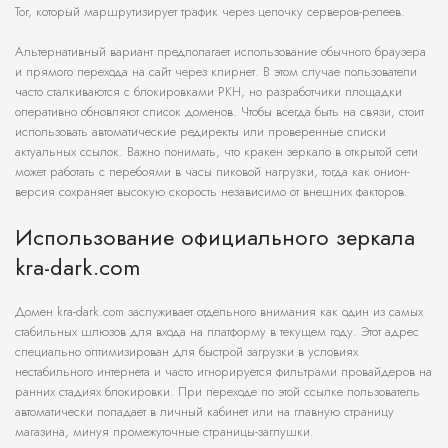
Tor, который маршрутизирует трафик через цепочку серверов-релеев.
Альтернативный вариант предполагает использование обычного браузера
и прямого перехода на сайт через клирнет. В этом случае пользователи
часто сталкиваются с блокировками РКН, но разработчики площадки
оперативно обновляют список доменов. Чтобы всегда быть на связи, стоит
использовать автоматические редиректы или проверенные списки
актуальных ссылок. Важно понимать, что кракен зеркало в открытой сети
может работать с перебоями в часы пиковой нагрузки, тогда как онион-
версия сохраняет высокую скорость независимо от внешних факторов.
Использование официального зеркала
kra-dark.com
Домен kra-dark.com заслуживает отдельного внимания как один из самых
стабильных шлюзов для входа на платформу в текущем году. Этот адрес
специально оптимизирован для быстрой загрузки в условиях
нестабильного интернета и часто игнорируется фильтрами провайдеров на
ранних стадиях блокировки. При переходе по этой ссылке пользователь
автоматически попадает в личный кабинет или на главную страницу
магазина, минуя промежуточные страницы-заглушки.