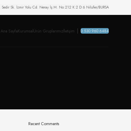
. Sedir Sk. İzmir Yolu Cd. Neray İş M. No:212 K:2 D:6 Nilüfer/BURSA
Ana Sayfa
Kurumsal
Ürün Gruplarımız
İletişim
0 530 960 6484
Recent Comments