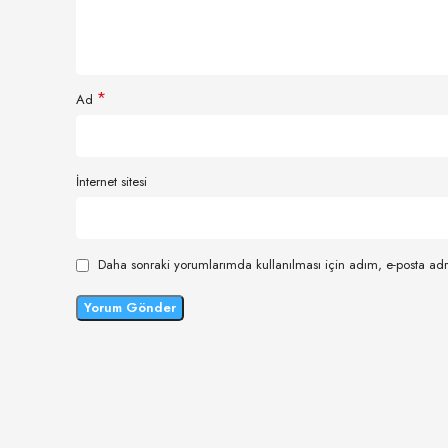
*
Ad
İnternet sitesi
Daha sonraki yorumlarımda kullanılması için adım, e-posta adr