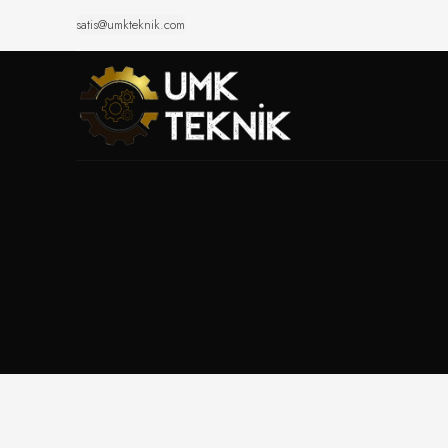
satis@umkteknik.com