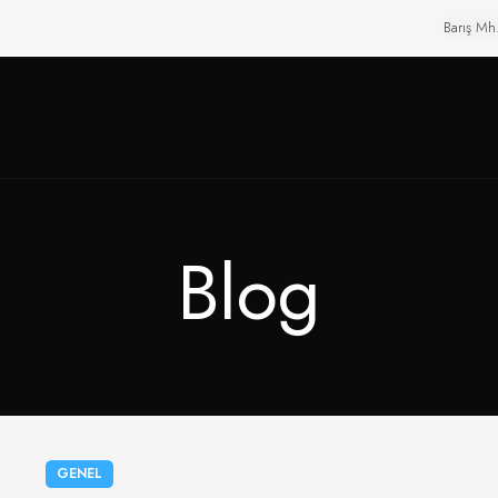
Barış Mh
Blog
GENEL