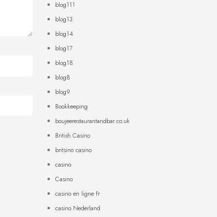
blog111
blog13
blog14
blog17
blog18
blog8
blog9
Bookkeeping
boujeerestaurantandbar.co.uk
British Casino
britsino casino
casino
Casino
casino en ligne fr
casino Nederland