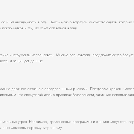
то ищет анонимности в сети. Здесь можно встретить множество сайтов, которые 
поклонников и тех, кто хочет оставаться в тени.
 какие инструменты использовать. Многие пользователи предпочитают тор-брауз
ность и защищает данные.
зование даркнета связано с определенными рисками. Платформа кракен имеет
ительным. Не следует забывать о правилах безопасности, таких как использова
тенциальных угроз. Например, вредоносные программы и фишинг могут стать се
ку и не доверять первому встречному.