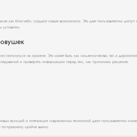
акие как блокчейн, создают новые возможности. Это дает пользователям доступ 
ым условиям.
ловушек
о столкнуться на кракене. Это может быть как мошенничество, так и дорогосто
сследований и проверять информацию перед тем, как принимать решение.
.
новых функций и интеграция современных технологий дают пользователям множ
е по-прежнему крайне важно.