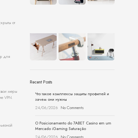
скрыты от
ер для
Recent Posts
 свои меры
Что такое комплексы защиты профилей и
ние VPN.
зачем они нужны
24/06/2026
No Comments
O Posicionamento do 7ABET Casino em um
рьезной
Mercado iGaming Saturação
24/06/2026
No Comments