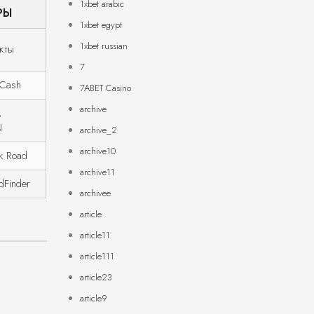
1xbet arabic
РЫ
1xbet egypt
1xbet russian
кты
7
ZCash
7ABET Casino
archive
,
N
archive_2
archive10
lk Road
archive11
dFinder
archivee
article
article11
article111
article23
article9