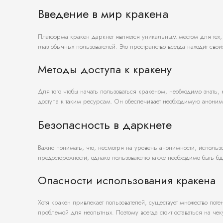
Введение в мир кракена
Платформа кракен даркнет является уникальным местом для тех, к
глаз обычных пользователей. Это пространство всегда находит своих 
Методы доступа к кракену
Для того чтобы начать пользоваться кракеном, необходимо знать,
доступа к таким ресурсам. Он обеспечивает необходимую аноним
Безопасность в даркнете
Важно понимать, что, несмотря на уровень анонимности, исполь
предосторожности, однако пользователю также необходимо быть бд
Опасности использования кракена
Хотя кракен привлекает пользователей, существует множество по
проблемой для неопытных. Поэтому всегда стоит оставаться на че