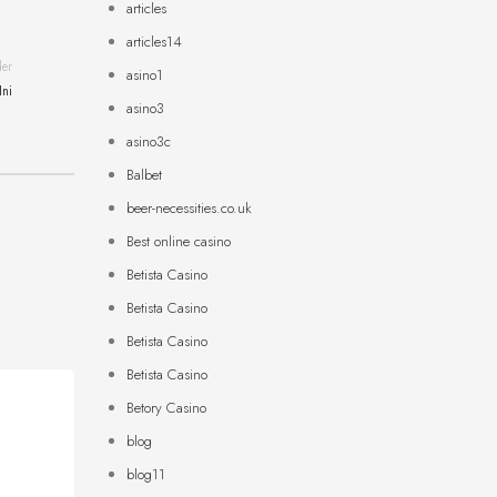
articles
articles14
der
asino1
Ini
asino3
asino3c
Balbet
beer-necessities.co.uk
Best online casino
Betista Casino
Betista Casino
Betista Casino
Betista Casino
Betory Casino
blog
blog11