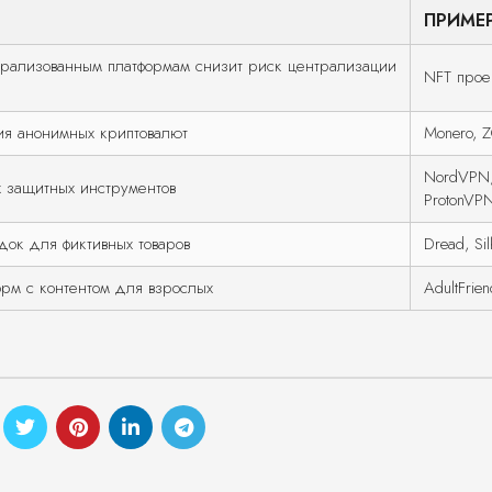
ПРИМЕ
рализованным платформам снизит риск централизации
NFT прое
ия анонимных криптовалют
Monero, 
NordVPN
 защитных инструментов
ProtonVP
док для фиктивных товаров
Dread, Si
орм с контентом для взрослых
AdultFrien