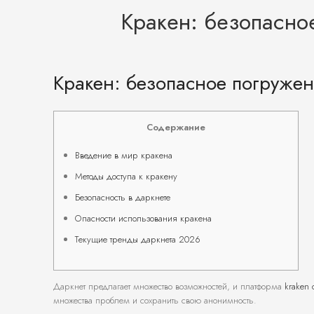
Кракен: безопасно
Кракен: безопасное погружен
Содержание
Введение в мир кракена
Методы доступа к кракену
Безопасность в даркнете
Опасности использования кракена
Текущие тренды даркнета 2026
Даркнет предлагает множество возможностей, и платформа
kraken 
множества проблем и сохранить свою анонимность.