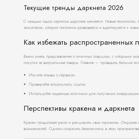
Текущие тренды даркнета 2026
С каждым годом картинка даркнета меняется. Новые технологии, т
экосистеме, которая постоянно развивается и адаптируется к нов
Как избежать распространенных 
Важно иметь представление о типичных ловушках, с которыми можн
покупки за виртуальные товары. Главное — проводить больше и
Изучите отзывы о сервисах.
Проверяйте актуальность ссылок.
Используйте надежные источники для получения информации
Перспективы кракена и даркнета
Кракен продолжает расти и расширять свои горизонты. Открытие 
возможностей. Однако сохранить безопасность в этом пространств