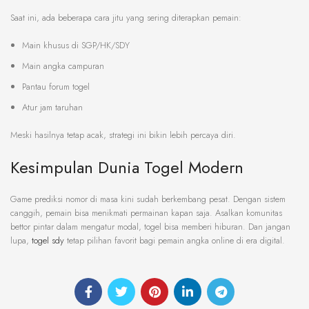
Saat ini, ada beberapa cara jitu yang sering diterapkan pemain:
Main khusus di SGP/HK/SDY
Main angka campuran
Pantau forum togel
Atur jam taruhan
Meski hasilnya tetap acak, strategi ini bikin lebih percaya diri.
Kesimpulan Dunia Togel Modern
Game prediksi nomor di masa kini sudah berkembang pesat. Dengan sistem
canggih, pemain bisa menikmati permainan kapan saja. Asalkan komunitas
bettor pintar dalam mengatur modal, togel bisa memberi hiburan. Dan jangan
lupa,
togel sdy
tetap pilihan favorit bagi pemain angka online di era digital.