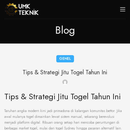
Blog
GENEL
Tips & Strategi Jitu Togel Tahun Ini
Tips & Strategi Jitu Togel Tahun Ini
Taruhan angka modern kini jadi primadona di kalangan komunitas bettor. Jika
awal mulanya togel dimainkan lewat sistem manual, sekarang berevolusi
menjadi platform digital. Ribuan orang setiap hari mencoba peruntungan di
berbagai market togel, mulai dari togel Sydney hingga pasaran alternatif lain.