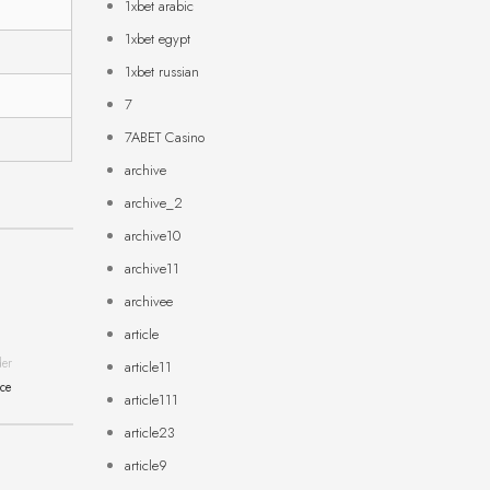
1xbet arabic
1xbet egypt
1xbet russian
7
7ABET Casino
archive
archive_2
archive10
archive11
archivee
article
der
article11
nce
article111
article23
article9