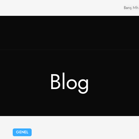
Barış Mh
Blog
GENEL