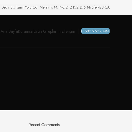
. Sedir Sk. İzmir Yolu Cd. Neray İş M. No:212 K:2 D:6 Nilüfer/BURSA
Ana Sayfa
Kurumsal
Ürün Gruplarımız
İletişim
0 530 960 6484
Recent Comments