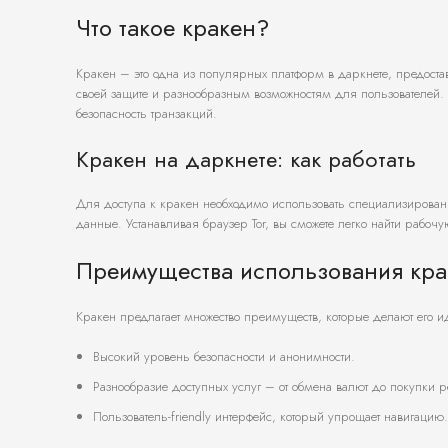
Что такое кракен?
Кракен – это одна из популярных платформ в даркнете, предост
своей защите и разнообразным возможностям для пользователей. 
безопасность транзакций.
Кракен на даркнете: как работать
Для доступа к кракен необходимо использовать специализированн
данные. Устанавливая браузер Tor, вы сможете легко найти рабоч
Преимущества использования кра
Кракен предлагает множество преимуществ, которые делают его 
Высокий уровень безопасности и анонимности.
Разнообразие доступных услуг – от обмена валют до покупки р
Пользователь-friendly интерфейс, который упрощает навигацию.