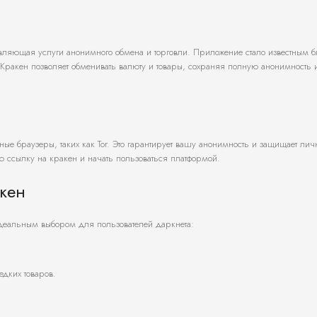
авляющая услуги анонимного обмена и торговли. Приложение стало известным 
Кракен позволяет обменивать валюту и товары, сохраняя полную анонимность 
ые браузеры, таких как Tor. Это гарантирует вашу анонимность и защищает лич
ую ссылку на кракен и начать пользоваться платформой.
кен
идеальным выбором для пользователей даркнета:
едких товаров.