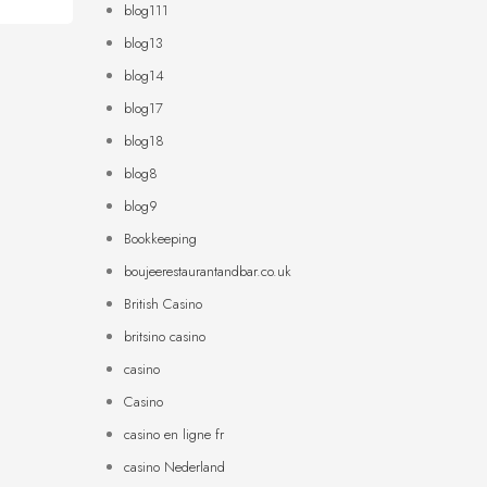
blog111
blog13
blog14
blog17
blog18
blog8
blog9
Bookkeeping
boujeerestaurantandbar.co.uk
British Casino
britsino casino
casino
Casino
casino en ligne fr
casino Nederland