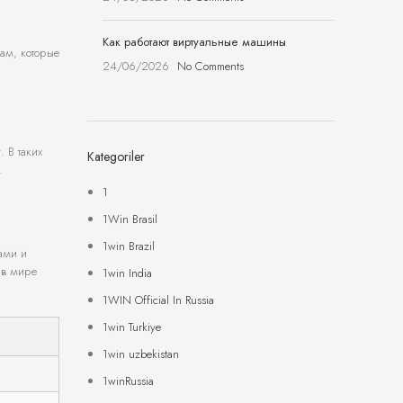
Как работают виртуальные машины
гам, которые
24/06/2026
No Comments
 В таких
Kategoriler
.
1
1Win Brasil
1win Brazil
ами и
 в мире
1win India
1WIN Official In Russia
1win Turkiye
1win uzbekistan
1winRussia