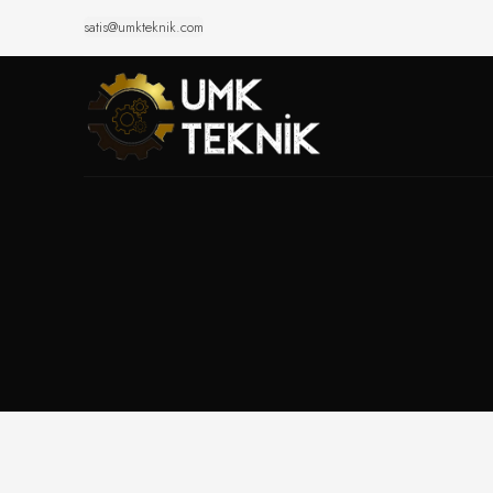
satis@umkteknik.com