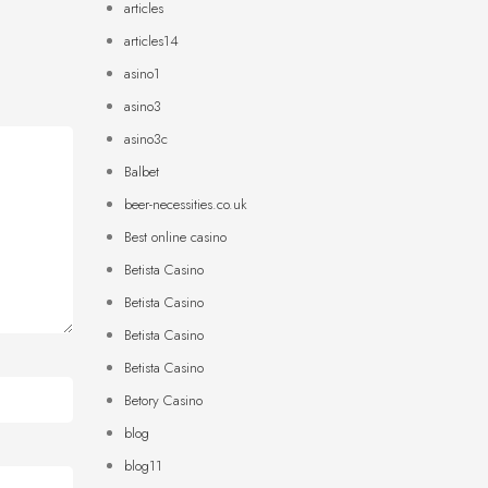
articles
articles14
asino1
asino3
asino3c
Balbet
beer-necessities.co.uk
Best online casino
Betista Casino
Betista Casino
Betista Casino
Betista Casino
Betory Casino
blog
blog11