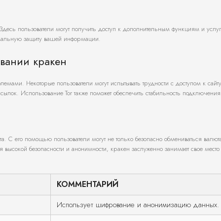
 Здесь пользователи могут получить доступ к дополнительным функциям и услу
имальную защиту вашей информации.
вании кракен
емами. Некоторые пользователи могут испытывать трудности с доступом к сайту.
сылок. Использование Tor также поможет обеспечить стабильность подключения
та. С его помощью пользователи могут не только безопасно обмениваться валют
ря высокой безопасности и анонимности, кракен заслуженно занимает свое место
КОММЕНТАРИЙ
Использует шифрование и анонимизацию данных.