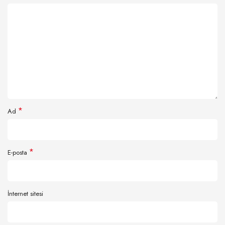
*
Ad
*
E-posta
İnternet sitesi