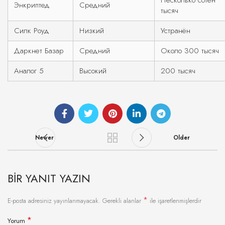
Несколько сотен
Энкриптед
Средний
тысяч
Силк Роуд
Низкий
Устранён
Даркнет Базар
Средний
Около 300 тысяч
Аналог 5
Высокий
200 тысяч
Newer
Older
BIR YANIT YAZIN
*
E-posta adresiniz yayınlanmayacak.
Gerekli alanlar
ile işaretlenmişlerdir
*
Yorum